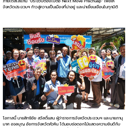
ภายใต้สโลแกน “ประจวบต้องไปต่อ Next Move Prachuap” เพื่อให้
จังหวัดประจวบฯ ก้าวสู่ความเป็นเมืองที่น่าอยู่ และน่าเยี่ยมเยือนในทุกมิติ
โอกาสนี้ นายสิทธิชัย สวัสดิ์แสน ผู้ว่าราชการจังหวัดประจวบฯ และนายภานุ
มาศ อจลบุญ อัยการจังหวัดหัวหิน ได้มอบช่อดอกไม้แสดงความยินดีกับ