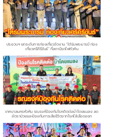
ประจวบฯ ยกระดับการท่องเที่ยวจัดงาน “ใต้ร่มพระบารมี ท่อง
เที่ยวศรีคีรีขันธ์” ที่สถานีรถไฟหัวหิน
เทศบาลนครหัวหิน รณรงค์ป้องกันโรคติดต่อนำโดยแมลง ลด
อัตราป่วยและป้องกันการเสียชีวิตจากโรคไข้เลือดออก