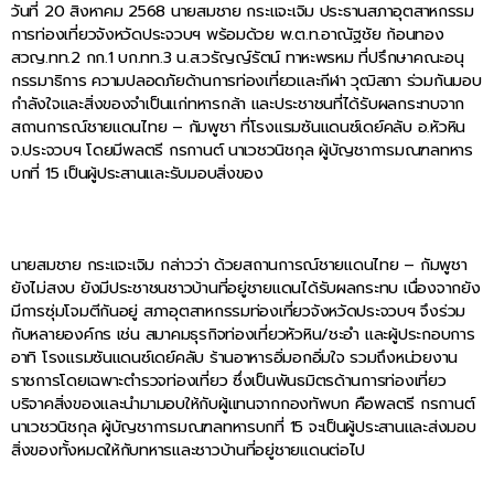
วันที่ 20 สิงหาคม 2568 นายสมชาย กระแจะเจิม ประธานสภาอุตสาหกรรม
การท่องเที่ยวจังหวัดประจวบฯ พร้อมด้วย พ.ต.ท.อาณัฐชัย ก้อนทอง
สวญ.ทท.2 กก.1 บก.ทท.3 น.ส.วรัญญ์รัตน์ ทาหะพรหม ที่ปรึกษาคณะอนุ
กรรมาธิการ ความปลอดภัยด้านการท่องเที่ยวและกีฬา วุฒิสภา ร่วมกันมอบ
กำลังใจและสิ่งของจำเป็นแก่ทหารกล้า และประชาชนที่ได้รับผลกระทบจาก
สถานการณ์ชายแดนไทย – กัมพูชา ที่โรงแรมซันแดนซ์เดย์คลับ อ.หัวหิน
จ.ประจวบฯ โดยมีพลตรี กรกานต์ นาเวชวนิชกุล ผู้บัญชาการมณฑลทหาร
บกที่ 15 เป็นผู้ประสานและรับมอบสิ่งของ
นายสมชาย กระแจะเจิม กล่าวว่า ด้วยสถานการณ์ชายแดนไทย – กัมพูชา
ยังไม่สงบ ยังมีประชาชนชาวบ้านที่อยู่ชายแดนได้รับผลกระทบ เนื่องจากยัง
มีการซุ่มโจมตีกันอยู่ สภาอุตสาหกรรมท่องเที่ยวจังหวัดประจวบฯ จึงร่วม
กับหลายองค์กร เช่น สมาคมธุรกิจท่องเที่ยวหัวหิน/ชะอำ และผู้ประกอบการ
อาทิ โรงแรมซันแดนซ์เดย์คลับ ร้านอาหารอิ่มอกอิ่มใจ รวมถึงหน่วยงาน
ราชการโดยเฉพาะตำรวจท่องเที่ยว ซึ่งเป็นพันธมิตรด้านการท่องเที่ยว
บริจาคสิ่งของและนำมามอบให้กับผู้แทนจากกองทัพบก คือพลตรี กรกานต์
นาเวชวนิชกุล ผู้บัญชาการมณฑลทหารบกที่ 15 จะเป็นผู้ประสานและส่งมอบ
สิ่งของทั้งหมดให้กับทหารและชาวบ้านที่อยู่ชายแดนต่อไป