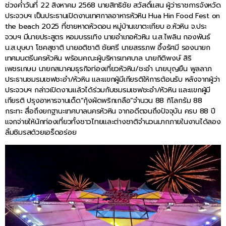
ช่วงค่ำวันที่ 22 สิงหาคม 2568 นายสิทธิชัย สวัสดิ์แสน ผู้ว่าราชการจังหวัด
ประจวบฯ เป็นประธานเปิดงานเทศกาลอาหารหัวหิน Hua Hin Food Fest on
the beach 2025 ที่ชายหาดหัวดอน หมู่บ้านเขาตะเกียบ อ.หัวหิน จ.ประ
จวบฯ มีนายประสูตร หอมบรรเทิง นายอำเภอหัวหิน น.ส.ไพลิน กองพันธ์
น.ส.บุษบา โชคสุชาติ นายอติชาติ ชัยศรี นายสรรภพ อึ้งรัศมี รองนายก
เทศมนตรีนครหัวหิน พร้อมคณะผู้บริหารเทศบาล นายกิติพงษ์ สิริ
เพชรเกษม นายกสมาคมธุรกิจท่องเที่ยวหัวหิน/ชะอำ นายบุญยืน พูลลาภ
ประธานชมรมเชฟชะอำ/หัวหิน และแขกผู้มีเกียรติให้การต้อนรับ หลังจากผู้ว่า
ประจวบฯ กล่าวเปิดงานแล้วได้ร่วมกับชมรมเชฟชะอำ/หัวหิน และแขกผู้มี
เกียรติ ปรุงอาหารจานเด็ด“กุ้งผัดพริกเกลือ”จำนวน 88 กิโลกรัม 88
กระทะ สื่อถึงยกฐานะเทศบาลนครหัวหิน จากอดีตจนถึงปัจจุบัน ครบ 88 ปี
แจกจ่ายให้นักท่องเที่ยวทั้งชาวไทยและต่างชาติจำนวนมากภายในงานได้ลอง
ลิ้มชิมรสด้วยเอร็ดอร่อย