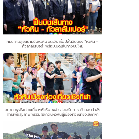
คมนาคมลุยสนามบินหัวหิน จัดเวิร์กช็อปฟื้นบินตรง “หัวหิน –
กัวลาลัมเปอร์” พร้อมเปิดเส้นทางบินใหม่
สมาคมธุรกิจท่องเที่ยวฯหัวหิน-ชะอำ ส่งเสริมการเต้นออกกำลัง
กายเพื่อสุขภาพ พร้อมผลักดันหัวหินสู่เมืองท่องเที่ยวเชิงกีฬา