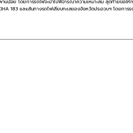
สะพานน้อย โดยการรถไฟจะนำไปพิจารณาความเหมาะสม สุดท้ายขอให้
 KIHA 183 และเส้นทางรถไฟเลียบทะเลของจังหวัดประจวบฯ โดยการร