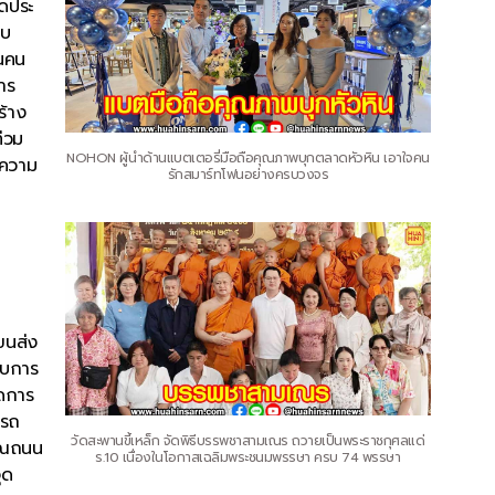
ัดประ
บบ
นนคน
าร
ร้าง
่วม
NOHON ผู้นำด้านแบตเตอรี่มือถือคุณภาพบุกตลาดหัวหิน เอาใจคน
มความ
รักสมาร์ทโฟนอย่างครบวงจร
ขนส่ง
ับการ
์ดการ
บรถ
วัดสะพานขี้เหล็ก จัดพิธีบรรพชาสามเณร ถวายเป็นพระราชกุศลแด่
เวณถนน
ร.10 เนื่องในโอกาสเฉลิมพระชนมพรรษา ครบ 74 พรรษา
ุด