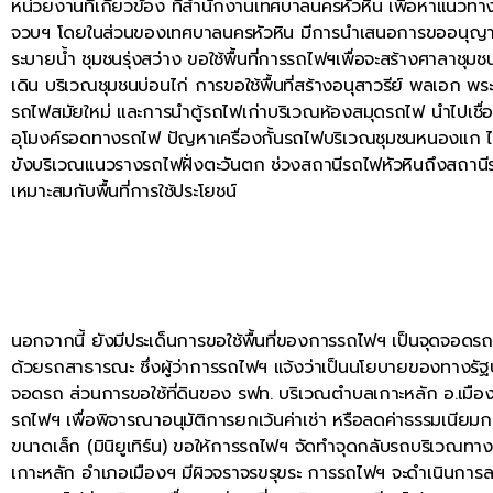
หน่วยงานที่เกี่ยวข้อง ที่สำนักงานเทศบาลนครหัวหิน เพื่อหาแนวทา
จวบฯ โดยในส่วนของเทศบาลนครหัวหิน มีการนำเสนอการขออนุญาตใ
ระบายน้ำ ชุมชนรุ่งสว่าง ขอใช้พื้นที่การรถไฟฯเพื่อจะสร้างศ
เดิน บริเวณชุมชนบ่อนไก่ การขอใช้พื้นที่สร้างอนุสาวรีย์ พลเอก
รถไฟสมัยใหม่ และการนำตู้รถไฟเก่าบริเวณห้องสมุดรถไฟ นำไปเชื่อมต่
อุโมงค์รอดทางรถไฟ ปัญหาเครื่องกั้นรถไฟบริเวณชุมชนหนองแก ไม่ส
ขังบริเวณแนวรางรถไฟฝั่งตะวันตก ช่วงสถานีรถไฟหัวหินถึงสถานี
เหมาะสมกับพื้นที่การใช้ประโยชน์
นอกจากนี้ ยังมีประเด็นการขอใช้พื้นที่ของการรถไฟฯ เป็นจุดจอด
ด้วยรถสาธารณะ ซึ่งผู้ว่าการรถไฟฯ แจ้งว่าเป็นนโยบายของทางรัฐ
จอดรถ ส่วนการขอใช้ที่ดินของ รฟท. บริเวณตำบลเกาะหลัก อ.เมือง
รถไฟฯ เพื่อพิจารณาอนุมัติการยกเว้นค่าเช่า หรือลดค่าธรรมเนียมกา
ขนาดเล็ก (มินิยูเทิร์น) ขอให้การรถไฟฯ จัดทำจุดกลับรถบริเวณ
เกาะหลัก อำเภอเมืองฯ มีผิวจราจรขรุขระ การรถไฟฯ จะดำเนินการลา