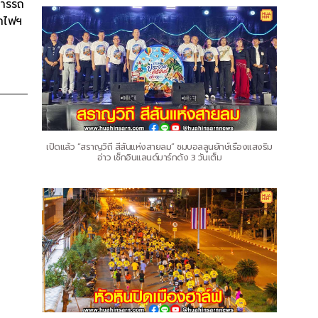
การรถ
ถไฟฯ
เปิดแล้ว “สราญวิถี สีสันแห่งสายลม” ชมบอลลูนยักษ์เรืองแสงริม
อ่าว เช็กอินแลนด์มาร์กดัง 3 วันเต็ม