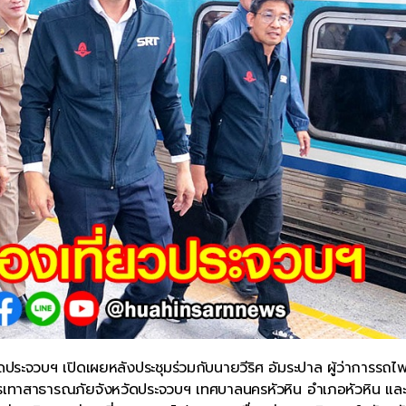
ัดประจวบฯ เปิดเผยหลังประชุมร่วมกับนายวีริศ อัมระปาล ผู้ว่าการรถไ
รเทาสาธารณภัยจังหวัดประจวบฯ เทศบาลนครหัวหิน อำเภอหัวหิน แล