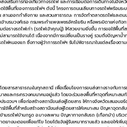
งส่งเสริมการท่องเที่ยวทางรถไฟ และการเชื่อมต่อการเดินทางในจังหว
ช้พื้นที่ของการรถไฟฯ ดังนี้ โครงการถนนเลียบทางรถไฟพร้อมระ
าลาชุมชน ลานออกกำลังกาย และสวนสาธารณะ การจัดทำตลาดรถไฟและถ
 พระเจ้าบรมวงศ์เธอ กรมพระกำแพงเพชรอัครโยธิน หรือพระบิดาแห่งกิจก
อรางรถไฟเก่า (รถไฟเจ้าคุณปู่) ให้สวยงามยิ่งขึ้น การขอใช้พื้นที่ส
ามารถใช้งานได้ เนื่องจากมีการเปลี่ยนเป็นรางคู่ รวมถึงปัญหาน้ำท
รถไฟหนองแก ซึ่งทางผู้ว่าการรถไฟฯ รับไปพิจารณาในแต่ละเรื่องตา
รถโดยสารสาธารณะในทุกสถานี เพื่อเชื่อมโยงการขนส่งทางรางกับการ
บาลและกระทรวงคมนาคมอยู่แล้ว โดยจะร่วมลงพื้นที่หาจุดที่เหมาะสมก
ประจวบฯ เพื่อก่อสร้างสถานีขนส่งผู้โดยสาร ให้ทางจังหวัดเสนอบอร
รใช้พื้นที่สำหรับสร้างสถานีขนส่งผู้โดยสารให้เหมาะสม ปัญหาจุดกลั
ทางข้ามรถไฟบ้านกรูด อ.บางสะพาน ปัญหาทางกลับรถ (เกือกม้า) บริ
ดยางมะตอยเพื่อแก้ไข โดยได้แจ้งผู้รับเหมาทราบแล้ว และขอให้เพิ่มจ