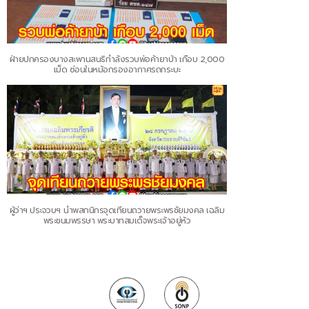
ฝ่ายปกครองบางสะพานสนธิกำลังรวบพ่อค้ายาบ้า เกือบ 2,000
เม็ด ซ่อนในหม้อกรองอากาศรถกระบะ
ผู้ว่าฯ ประจวบฯ นำพสกนิกรจุดเทียนถวายพระพรชัยมงคล เฉลิม
พระชนมพรรษา พระบาทสมเด็จพระเจ้าอยู่หัว