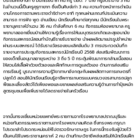
ประถมศึกษาปีที่ 6 มีนักเรียน 81 คน ครู ตชด. 7 นาย ครูอัตราจ้าง 3 คน
ในจำนวนนี้เป็นครูคุรุทายาท ซึ่งเป็นศิษย์เก่า 3 คน ความก้าวหน้าการดำเนิน
งานโครงการตามพระราชดำริต่างๆ อาทิ ทุกคนผ่านเกณฑ์ประเมินความ
สามารถ การฟัง พูด อ่านเขียน นักเรียนศึกษาต่อทุกคน มีนักเรียนในพระ
ราชานุเคราะห์จำนวน 36 คน กำลังศึกษา 6 คน กิจกรรมห้องพยาบาล ครู
พยาบาลออกเยี่ยมบ้านให้ความรู้เรื่องการให้นมบุตรแรกเกิดและสุขอนามัย
กิจกรรมสหกรณ์สอนทำบัญชีรายรับรายจ่าย นำผลผลิตมาแปรรูปจำหน่าย
ผ่านระบบสหกรณ์ ได้รับรางวัลรองชนะเลิศอันดับ 3 การประกวดบันทึก
รายงานการประชุมกิจกรรมสหกรณ์นักเรียนปี 2568 ส่งเสริมพัฒนาการ
ของเด็กชั้นอนุบาลอายุระหว่าง 3 ถึง 5 ปี กระตุ้นพัฒนาการกล้ามเนื้อสอน
ให้สวมใส่เสื้อผ้าด้วยตัวเองและฝึกทักษะการดูแลตัวเอง ด้านการส่งเสริม
การเรียนรู้ บูรณาการความรู้วิชาภาษาอังกฤษกับผลผลิตทางการเกษตรที่
ปลูกได้ สอนให้นักเรียนเรียนรู้อาชีพการเกษตรแบบครบวงจรสามารถปลูก
พืชและเลี้ยงสัตว์ได้เพียงพอและขยายผลส่งเสริมความรู้ด้านการทำปุ๋ยหมัก
สูตรชุมชนเพื่อเพิ่มรายได้ลดรายจ่ายในครัวเรือน
จากนั้นทรงเยี่ยมหน่วยแพทย์พระราชทานจากโรงพยาบาลปราณบุรีและ
หน่วยทันตกรรมพระราชทานจากโรงพยาบาลมหิดล ซึ่งทรงพระกรุณา
โปรดเกล้าโปรดกระหม่อมให้ไปตรวจรักษาราษฎร ในการนี้ทรงรับผู้ป่วยไว้
เป็นคนไข้ในพระราชานุเคราะห์ 2 คน ด้านทักษะวิชาชีพส่งเสริมให้นักเรียนฝึก