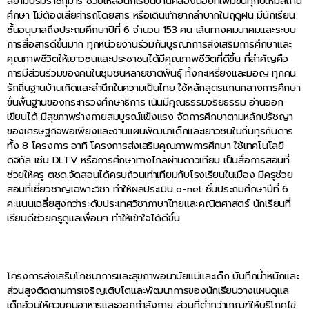
สยามบรมราชกุมารี ช่วยเหลือนักเรียนบ้านคลองน้อยที่เพิ่มขึ้นทุกปีให้มีสถาน
ศึกษา ไม่ต้องเสียค่ารถโดยสาร หรือเดินเท้ายากลำบากในฤดูฝน มีนักเรียน
ชั้นอนุบาลถึงประถมศึกษาปีที่ 6 จำนวน 153 คน เส้นทางคมนาคมและระบบ
การสื่อสารดีขึ้นมาก ทุกหน่วยงานร่วมกันบูรณาการส่งเสริมการศึกษาและ
คุณภาพชีวิตให้เยาวชนและประชาชนได้มีคุณภาพชีวิตที่ดีขึ้น ที่สำคัญคือ
การมีส่วนร่วมของคนในชุมชนหลายชาติพันธุ์ ทั้งกะเหรี่ยงและมอญ ทุกคน
รักถิ่นฐานบ้านเกิดและสำนึกในความเป็นไทย ใช้หลักสูตรแกนกลางการศึกษา
ขั้นพื้นฐานของกระทรวงศึกษาธิการ เน้นมีคุณธรรมจริยธรรม อ่านออก
เขียนได้ มีสุขภาพร่างกายสมบูรณ์แข็งแรง จัดการศึกษาตามหลักปรัชญา
ของเศรษฐกิจพอเพียงและงานแผนพัฒนาเด็กและเยาวชนในถิ่นทุรกันดาร
ทั้ง 8 โครงการ อาทิ โครงการส่งเสริมคุณภาพการศึกษา ใช้เทคโนโลยี
ดิจิทัล เช่น DLTV หรือการศึกษาทางไกลผ่านดาวเทียม เป็นสื่อการสอนที่
ช่วยให้ครู ตชด.จัดสอนได้ครบถ้วนเท่าเทียมกับโรงเรียนในเมือง มีครูช่วย
สอนที่เชี่ยวชาญเฉพาะวิชา ทำให้ผลประเมิน o-net ชั้นประถมศึกษาปีที่ 6
คะแนนเฉลี่ยสูงกว่าระดับประเทศวิชาภาษาไทยและคณิตศาสตร์ นักเรียนที่
เรียนดีช่วยครูดูแลเพื่อนๆ ทำให้เข้าใจได้ดีขึ้น
โครงการส่งเสริมโภชนาการและสุขภาพอนามัยแม่และเด็ก บันทึกน้ำหนักและ
ส่วนสูงติดตามการเจริญเติบโตและพัฒนาการของนักเรียนวางแผนดูแล
เด็กอ้วนให้ควบคุมอาหารและออกกำลังกาย ส่วนที่ต่ำกว่าเกณฑ์ให้บริโภคไข่