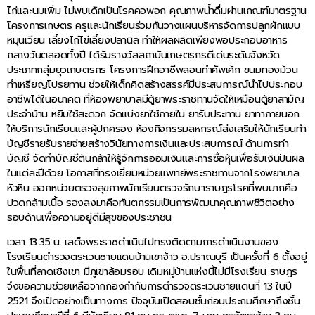
ไก่และนมเพิ่ม ไม่พบเด็กเป็นโรคคอพอก คุณภาพน้ำดื่มผ่านเกณฑ์มาตรฐาน
โครงการเกษตร ครูและนักเรียนร่วมกันวางแผนบริหารจัดการปลูกผักแบบ
หมุนเวียน เลี้ยงไก่ไข่เลี้ยงปลานิล ทำให้ผลผลิตเพียงพอประกอบอาหาร
กลางวันตลอดทั้งปี ได้รับรางวัลสถาบันเกษตรกรดีเด่นระดับจังหวัด
ประเภทกลุ่มยุวเกษตรกร โครงการฝึกอาชีพสอนทำคัพเค้ก ขนมทองม้วน
ทำเหรียญโปรยทาน ช่วยให้เด็กคิดสร้างสรรค์มีประสบการณ์นำไปประกอบ
อาชีพได้ในอนาคต ที่ห้องพยาบาลมีตู้ยาพระราชทานจัดให้เหมือนตู้ยาสามัญ
ประจำบ้าน หยิบใช้สะดวก จัดแบ่งยาใช้ภายใน ยารับประทาน ยาทาภายนอก
ให้บริการนักเรียนและผู้ปกครอง ห้องกิจกรรมสหกรณ์ส่งเสริมให้นักเรียนทำ
บัญชีรายรับรายจ่ายสร้างวินัยทางการเงินและประสบการณ์ ด้านการทำ
บัญชี จัดทำบัญชีต้นกล้าให้รู้จักการออมเงินและการซื้อหุ้นเพื่อรับเงินปันผล
ในแต่ละปีด้วย โอกาสที่ทรงเยี่ยมหน่วยแพทย์พระราชทานจากโรงพยาบาล
หัวหิน ออกหน่วยตรวจสุขภาพนักเรียนตรวจรักษาราษฎรโรคที่พบมากคือ
ปวดกล้ามเนื้อ รองลงมาคือทันตกรรมเป็นการพัฒนาคุณภาพชีวิตอย่าง
รอบด้านเพื่อความอยู่ดีมีสุขของประชาชน
เวลา 13.35 น. เสด็จพระราชดำเนินไปทรงติดตามการดำเนินงานของ
โรงเรียนตำรวจตระเวนชายแดนบ้านเขาจ้าว อ.ปราณบุรี เป็นครั้งที่ 6 ตั้งอยู่
ในพื้นที่ลาดเชิงเขา มีภูเขาล้อมรอบ เดิมหมู่บ้านแห่งนี้ไม่มีโรงเรียน ราษฎร
จึงขอความช่วยเหลือจากกองกำกับการตำรวจตระเวนชายแดนที่ 13 ในปี
2521 จึงเปิดอย่างเป็นทางการ ปัจจุบันเปิดสอนชั้นก่อนประถมศึกษาถึงชั้น