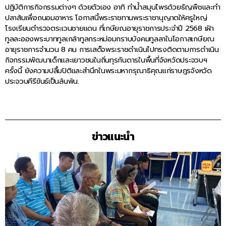
ปฏิบัติการกิจกรรมต่างๆ ด้วยตัวเอง อาทิ ทำน้ำสมุนไพรด้วยธัญพืชและทำ
ปลาส้มเพื่อถนอมอาหาร โอกาสนี้พระราชทานพระราชานุญาตให้ครูใหญ่
โรงเรียนตำรวจตระเวนชายแดน ที่เกษียณอายุราชการประจำปี 2568 เฝ้า
ทูลละอองพระบาททูลเกล้าทูลกระหม่อมกราบบังคมทูลลาในโอกาสเกษียณ
อายุราชการจำนวน 8 คน การเสด็จพระราชดำเนินไปทรงติดตามการดำเนิน
กิจกรรมพัฒนาเด็กและเยาวชนในถิ่นทุรกันดารในพื้นที่จังหวัดประจวบฯ
ครั้งนี้ ยังความปลื้มปิติและสำนึกในพระมหากรุณาธิคุณแก่ราษฎรจังหวัด
ประจวบคีรีขันธ์เป็นล้นพ้น.
ข่าวแนะนำ