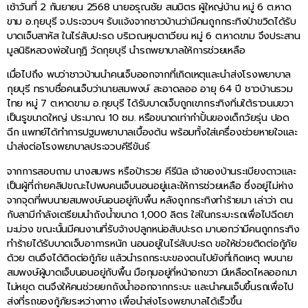
เช้าวันที่ 2 กันยายน 2568 นายอรุณชัย สมมิตร ผู้ใหญ่บ้าน หมู่ 6 ต.หาด
ขาม อ.กุยบุรี จ.ประจวบฯ รับแจ้งจากชาวบ้านว่ามีคนถูกกระทิงป่าขวิดได้รับ
บาดเจ็บสาหัส ในไร่สับปะรด บริเวณหุบตาเวียน หมู่ 6 ต.หาดขาม จึงประสาน
มูลนิธิหลวงพ่อในกุฏิ วัดกุยบุรี นำรถพยาบาลให้การช่วยเหลือ
เมื่อไปถึง พบว่าชาวบ้านนำคนเจ็บออกจากที่เกิดเหตุและนำส่งโรงพยาบาล
กุยบุรี ทราบชื่อคนเจ็บว่านายสมพงษ์ สะอาดลออ อายุ 64 ปี ชาวบ้านรวม
ไทย หมู่ 7 ต.หาดขาม อ.กุยบุรี ได้รับบาดเจ็บถูกเขากระทิงทิ่มใต้ราวนมขวา
เป็นรูขนาดใหญ่ ประมาณ 10 ซม. หรือขนาดเท่ากำปั้นของเด็กวัยรุ่น ปอด
ฉีก แพทย์ได้ทำการปฐมพยาบาลเบื้องต้น พร้อมทั้งใส่เครื่องช่วยหายใจและ
นำส่งต่อโรงพยาบาลประจวบคีรีขันธ์
จากการสอบถาม นางสมพร หรือป้ารวย คีรีนิล เจ้าของบ้านระเบียงดาวและ
เป็นผู้ที่ถ่ายคลิปขณะไปพบคนเจ็บนอนอยู่และให้การช่วยเหลือ ซึ่งอยู่ไม่ห่าง
จากจุดที่พบนายสมพงษ์นอนอยู่กับพื้น หลังถูกกระทิงทำร้ายมา เล่าว่า ตน
กับสามีกำลังเตรียมนำถังน้ำขนาด 1,000 ลิตร ใส่ในกระบะรถเพื่อไปฉีดยา
มะม่วง ขณะนั้นมีคนงานที่รับจ้างปลูกหน่อสับปะรด มาบอกว่ามีคนถูกกระทิง
ทำร้ายได้รับบาดเจ็บอาการหนัก นอนอยู่ในไร่สับปะรด ขอให้ช่วยติดต่อกู้ภัย
ด้วย ตนจึงได้ติดต่อกู้ภัย แล้วนำรถกระบะของตนไปยังที่เกิดเหตุ พบนาย
สมพงษ์ผู้บาดเจ็บนอนอยู่กับพื้น มือกุมอยู่ที่หน้าอกขวา มีเหลือดไหลออกมา
ไม่หยุด ตนจึงให้คนช่วยยกถังน้ำออกจากกระบะ และนำคนเจ็บขึ้นรถเพื่อไป
ส่งที่รถของกู้ภัยระหว่างทาง เพื่อนำส่งโรงพยาบาลได้เร็วขึ้น