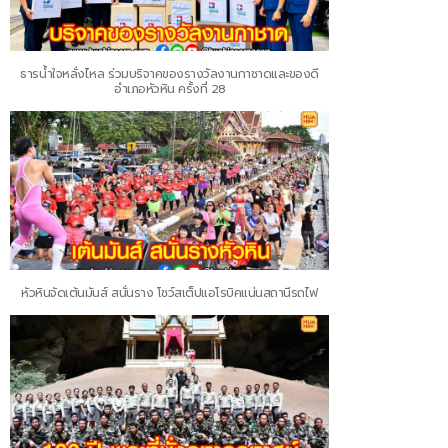
ธารน้ำใจหลั่งไหล ร่วมบริจาคของรางวัลงานกาชาดและของดี
อำเภอหัวหิน ครั้งที่ 28
หัวหินจัดเต้นมันส์ สนั่นราง โชว์สเต็ปแอโรบิคแน่นสถานีรถไฟ