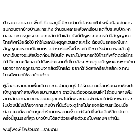
ป้ารวย เล่าต่อว่า พื้นที่ ที่ตนอยู่นี้ มีชาวบ้านที่ต้องมาเฝ้าไร่เพื่อป้องกันการ
รบกวนจากช้างป่าและกระทิง จำนวนหลายหลังคาเรือน แต่ที่ประสบปัญหา
นอกจากการถูกรบกวนจากสัตว์ป่าแล้ว ยังมีปัญหาจากการไม่มีสัญญาณ
โทรศัพท์มือถือใช้ ทำให้เวลามีเหตุฉุกเฉินแต่ละครั้ง ต้องขับรถออกไปหา
สัญญาณหลายกิโลเมตร อย่างเช่นครั้งนี้ หากไม่มีชาวไร่ผ่านมาพบเข้า ผู้
บาดเจ็บอาจจะเสียชีวิตก่อนก็เป็นได้ เพราะไม่สามารถใช้โทรศัพท์ติดต่อใคร
ได้ จึงอยากวิงวอนไปยังหน่วยงานที่เกี่ยวข้อง ช่วยดูแลปัญหาของชาวบ้าน
นอกจากการถูกรบกวนจากสัตว์ป่าแล้ว อยากให้จัดหาเครือข่ายสัญญาณ
โทรศัพท์มาให้ชาวบ้านด้วย
ผู้สื่อข่าวรายงานเพิ่มเติมว่า ชาวบ้านกุยบุรี ได้รับความเดือดร้อนจากช้างป่า
เข้าบุกรุกทำลายพืชผลมานานมาก ชาวบ้านต้องอดนอนเฝ้าไร่ตอนกลางคืน
อดหลับอดนอนจนหลายคนสุขภาพไม่ดีเพราะนอนพักผ่อนไม่เพียงพอ และ
ในช่วงนี้ยังมีภัยจากกระทิงป่า ที่นับวันจะดุร้ายไม่เกรงกลัวคนเหมือนเมื่อ
ก่อน เคยมีชาวบ้านถูกทำร้ายมาหลายครั้ง แต่ยังไม่ถึงกับเสียชีวิต นับว่า
ครั้งนี้รุนแรงที่สุด ชาวบ้านได้แต่ช่วยเหลือตัวเองไปพลางๆ เท่านั้น.
พันธุ์พงษ์ โพธิ์จินดา…..รายงาน