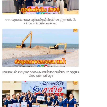
ททท. ปลุกพลังคนเพชรบุรีและจังหวัดใกล้เคียง สู่ทูตถิ่นยั่งยืน
สร้างการท่องเที่ยวคุณค่าสูง
เทศบาลชะอำ เร่งขุดลอกคลองระบายน้ำป้องกันน้ำท่วมช่วงฤดูฝน
ด้วยมาตรการเชิงรุก