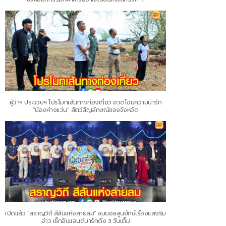
ผู้ว่าฯ ประจวบฯ โปรโมทเส้นทางท่องเที่ยว อวดโฉมความน่ารัก
“น้องค่างแว่น” สัตว์สัญลักษณ์ของจังหวัด
เปิดแล้ว “สราญวิถี สีสันแห่งสายลม” ชมบอลลูนยักษ์เรืองแสงริม
อ่าว เช็กอินแลนด์มาร์กดัง 3 วันเต็ม