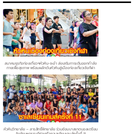
สมาคมธุรกิจท่องเที่ยวฯหัวหิน-ชะอำ ส่งเสริมการเต้นออกกำลัง
กายเพื่อสุขภาพ พร้อมผลักดันหัวหินสู่เมืองท่องเที่ยวเชิงกีฬา
หัวหินวิทยาลัย – สารสิทธิ์พิทยาลัย ร่วมซ้อมบาสเกตบอลเตรียม
ชิงชัยมหกรรมกีฬาเครือซาเลเซียนเกมส์ครั้งที่ 11