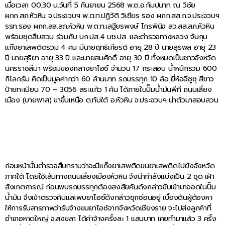
เมื่อเวลา 00.30 น.วันที่ 5 กันยายน 2568 พ.ต.อ.กัมปนาท ณ วิชัย
ผกก.สภ.หัวหิน จ.ประจวบฯ พ.ต.ท.ปฏิวัติ วิเชียร รอง ผกก.สส.ภ.จ.ประจวบฯ
รรท.รอง ผกก.สส.สภ.หัวหิน พ.ต.ท.เสฐียรพงษ์ ไกรพินิจ สว.สส.สภ.หัวหิน
พร้อมชุดสืบสวน ร่วมกับ บก.ปส.4 บช.ปส. และตำรวจทางหลวง จับกุม
แก๊งยาเสพติดรวม 4 คน มีนายฤทธิเกียรติ อายุ 28 ปี นายสุรพล อายุ 23
ปี นายสุริยา อายุ 33 ปี และนายสมศักดิ์ อายุ 30 ปี ทั้งหมดเป็นชาวจังหวัด
นครราชสีมา พร้อมของกลางยาไอซ์ จำนวน 17 กระสอบ น้ำหนักรวม 600
กิโลกรัม คิดเป็นมูลค่ากว่า 60 ล้านบาท รถบรรทุก 10 ล้อ ยี่ห้ออีซูซุ สีขาว
ป้ายทะเบียน 70 – 3056 สระแก้ว 1 คัน ได้ภายในปั๊มน้ำมันพีที ถนนเลี่ยง
เมือง (บายพาส) ขาขึ้นเหนือ ต.ทับใต้ อ.หัวหิน จ.ประจวบฯ นำตัวมาสอบสวน
ก่อนหน้านั้นตำรวจสืบทราบว่าจะมีแก๊งยาเสพติดขนยาเสพติดไปยังจังหวัด
ภาคใต้ โดยใช้เส้นทางถนนเลี่ยงเมืองหัวหิน จึงนำกำลังแบ่งเป็น 2 ชุด เฝ้า
สังเกตการณ์ ก่อนพบรถบรรทุกต้องสงสัยคันดังกล่าวขับเข้ามาจอดในปั๊ม
น้ำมัน จึงเข้าตรวจค้นและพบยาไอซ์ดังกล่าวซุกซ่อนอยู่ เบื้องต้นผู้ต้องหา
ให้การรับสารภาพว่ารับจ้างขนยาไอซ์จากจังหวัดเชียงราย จะไปส่งลูกค้าที่
อำเภอหาดใหญ่ จ.สงขลา ได้ค่าจ้างครั้งละ 1 แสนบาท เคยทำมาแล้ว 3 ครั้ง