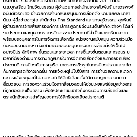
ประชามติ รวมถึงการเตรียมความพร้อมในการเลือกตั้ง ส.ส.” โดยมี
น.ส.บุญเรือน ไทยวัฒนธรรม ผู้อำนวยการสำนักประชาสัมพันธ์ นายวรพงศ์
อนันต์เจริญกิจ อำนวยการสำนักสนับสนุนนการเลือกตั้ง นายชยพล มาลา
นิยม ผู้สื่อข่าวอาวุโส สำนักข่าว The Standard และนางสุวิวรรณ สุขพันธ์
ผู้อำนวยการฝ่ายสื่อสารองค์การ มีการพูดคุยถึงประเด็นสำคัญต่างๆ ได้แก่
งบประมาณและบุคลากร การจัดสรรงบประมาณที่จำเป็นและเตรียมความ
พร้อมของบุคลากรในการจัดการเลือกตั้ง หน่วยงานสนับสนุน ความร่วมมือ
กับหน่วยงานต่างๆ ที่จะเข้ามาช่วยสนับสนุนการจัดการเลือกตั้งให้เป็นไป
อย่างมีประสิทธิภาพ ขั้นตอนและระยะเวลา การชี้แจงขั้นตอนและกรอบระยะ
เวลาที่ต้องดำเนินการตามกฎหมายในการจัดการเลือกตั้งและการออกเสียง
ประชามติ การป้องกันการทุจริต มาตรการเชิงรุกในการป้องปรามและสกัด
กั้นการทุจริตที่อาจเกิดขึ้น การแจ้งเหตุไม่ไปใช้สิทธิ การอำนวยความสะดวก
ในการแจ้งเหตุผลที่ไม่สามารถไปใช้สิทธิเลือกตั้งได้ตามกฎหมาย บทบาท
สื่อมวลชน การขอความร่วมมือจากสื่อมวลชนให้ช่วยเผยแพร่ข้อมูลข่าวสาร
ที่ถูกต้องและเป็นกลาง เพื่อให้ประชาชนเข้าใจถึงกระบวนการเลือกตั้งและ
ตระหนักถึงความสำคัญของการใช้สิทธิออกเสียงประชามติ