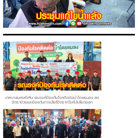
เทศบาลนครหัวหิน รณรงค์ป้องกันโรคติดต่อนำโดยแมลง ลด
อัตราป่วยและป้องกันการเสียชีวิตจากโรคไข้เลือดออก