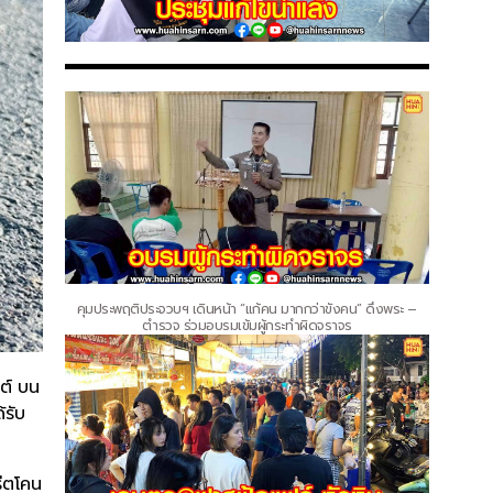
คุมประพฤติประจวบฯ เดินหน้า “แก้คน มากกว่าขังคน” ดึงพระ –
ตำรวจ ร่วมอบรมเข้มผู้กระทำผิดจราจร
ต์ บน
้รับ
รีตโคน