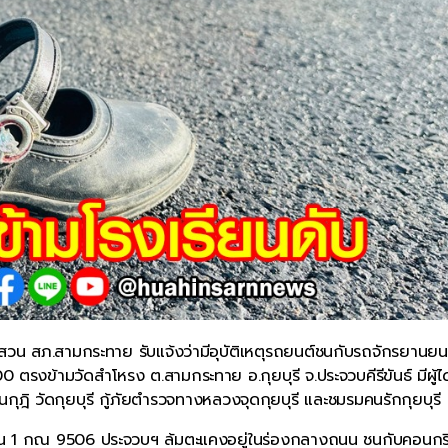
สวน สภ.สามกระทาย รับแจ้งว่ามีอุบัติเหตุรถยนต์ชนกับรถจักรยานยน
รงข้ามวัดสำโหรง ต.สามกระทาย อ.กุยบุรี จ.ประจวบคีรีขันธ์ มีผู้ได
นกุฎิ วัดกุยบุรี กู้ภัยตำรวจทางหลวงจุดกุยบุรี และชมรมคนรักกุยบุรี
เบียน 1 กณ 9506 ประจวบฯ ล้มตะแคงอยู่ในร่องกลางถนน ชนกับคอนก