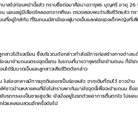
พยาบาลไปก่อนหน้านี้แล้ว ทราบชื่อต่อมาคือนางวารุพร บุญศรี อายุ 26 
 นอนอยู่มีเลือดไหลออกจากศีรษะ ตรวจสอบพบว่าเสียชีวิตแล้ว ทรา
ที่อยู่ใกล้กัน ที่ริมถนนมีสามีของผู้บาดเจ็บและพ่อของเด็กหญิงที่เสี
กสาวไปโรงเรียน ซึ่งบริเวณดังกล่าวกำลังมีการก่อสร้างทางต่างระด
ต้องมาข้ามถนนตรงจุดนี้แทน ในขณะที่นางวารุพรขี่รถข้ามถนน ก็มีรถ
ด้รับบาดเจ็บและลูกสาวเสียชีวิตดังกล่าว
ั้น ในร่องกลางมีการขุดดินออกเป็นร่องแล้ว จากเดิมที่ถมไว้ ชาวบ้าน
ำให้ชาวบ้านหลายคนที่ยังไม่ทราบพากันมายังจุดนี้เพื่อจะข้ามถนน ซึ่ง
ับรถกระบะเป็นชายสูงวัย ยังนั่งอยู่ในรถด้วยอาการตื่นตกใจ ไม่ยอ
กใจและสอบสวนอีกครั้งต่อไป.