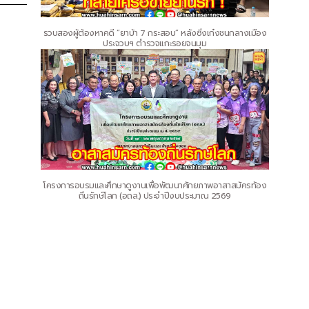
รวบสองผู้ต้องหาคดี “ยาบ้า 7 กระสอบ” หลังซิ่งเก๋งชนกลางเมือง
ประจวบฯ ตำรวจแกะรอยจนมุม
โครงการอบรมและศึกษาดูงานเพื่อพัฒนาศักยภาพอาสาสมัครท้อง
ถิ่นรักษ์โลก (อถล.) ประจำปีงบประมาณ 2569