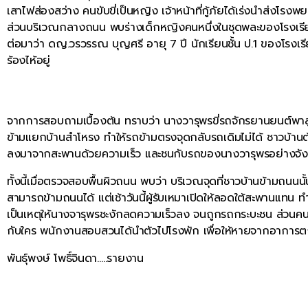
เสาไฟส่องสว่าง คนขับขี่เป็นหญิง เจ้าหน้าที่กู้ภัยได้เร่งนำส่งโรง
ส่วนบริเวณกลางถนน พบร่างเด็กหญิงคนหนึ่งในชุดพละของโรงเรียน
ต่อมาว่า ดญ.วรวรรณ บุญศรี อายุ 7 ปี นักเรียนชั้น ป.1 ของโรงเรียน
ร้องไห้อยู่
จากการสอบถามเบื้องต้น ทราบว่า นางวารุพรขี่รถจักรยานยนต์พาลู
ข้ามแยกบ้านสำโหรง ทำให้รถข้ามตรงจุดกลับรถเดิมไม่ได้ ชาวบ้าน
ลงมาจากสะพานด้วยความเร็ว และชนกับรถของนางวารุพรอย่างจังจนไ
ทั้งนี้เมื่อตรวจสอบพื้นผิวถนน พบว่า บริเวณจุดที่ชาวบ้านข้ามถนนน
สามารถข้ามถนนได้ แต่เช้าวันนี้ผู้รับเหมาเปิดให้ลอดใต้สะพานแทน ท
เป็นเหตุให้นางจารุพรชะงักลดความเร็วลง จนถูกรถกระบะชน ส่วนคนข
กับใคร พนักงานสอบสวนได้นำตัวไปโรงพัก เพื่อให้หายจากอาการต
พันธุ์พงษ์ โพธิ์จินดา…..รายงาน