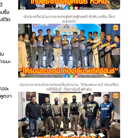
ปี
บชื่อ
นักท่องเที่ยวร่วมงานเกษตร@ฟาสฟู้ดแฟร์ หัวหิน แห่ชิม ช็อป
ยชีวิต
แน่นขนัด
ับ
กระบะ
ประจวบฯ ยกระดับการท่องเที่ยวจัดงาน “ใต้ร่มพระบารมี ท่องเที่ยว
อาจจะ
ศรีคีรีขันธ์” ที่สถานีรถไฟหัวหิน
มพูดจา