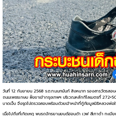
วันที่ 12 กันยายน 2568 ร.ต.ท.นนทนันท์ สิงหนาท รองสารวัตรสอบ
ถนนเพชรเกษม ฝั่งขาเข้ากรุงเทพฯ บริเวณหลักกิโลเมตรที่ 272+500 ต
บาดเจ็บ จึงรุดไปตรวจสอบพร้อมด้วยเจ้าหน้าที่กู้ภัยมูลนิธิหลวงพ่อใ
เมื่อไปถึงที่เกิดเหตุ พบรถจักรยานยนต์ฮอนด้า เวฟ สีเทาดำ ทะ