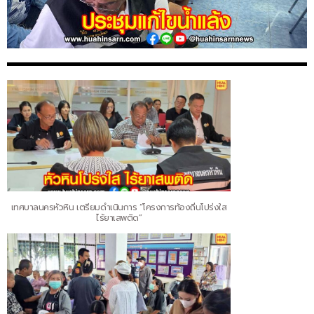
เทศบาลนครหัวหิน เตรียมดำเนินการ “โครงการท้องถิ่นโปร่งใส
ไร้ยาเสพติด”