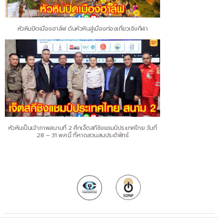
หัวหินปิดเมืองฮาล์ฟ ดันหัวหินสู่เมืองท่องเที่ยวเชิงกีฬา
หัวหินเป็นเจ้าภาพสนามที่ 2 ศึกเจ็ตสกีชิงแชมป์ประเทศไทย วันที่
28 – 31 พ.ค.นี้ ที่หาดสวนสนประดิพัทธ์