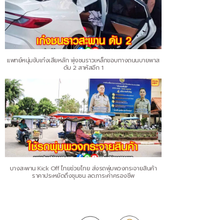
แพทย์หนุ่มขับเก๋งเสียหลัก พุ่งชนราวเหล็กขอบทางถนนบายพาส
ดับ 2 สาหัสอีก 1
บางสะพาน Kick Off ไทยช่วยไทย ส่งรถพุ่มพวงกระจายสินค้า
ราคาประหยัดถึงชุมชน ลดภาระค่าครองชีพ