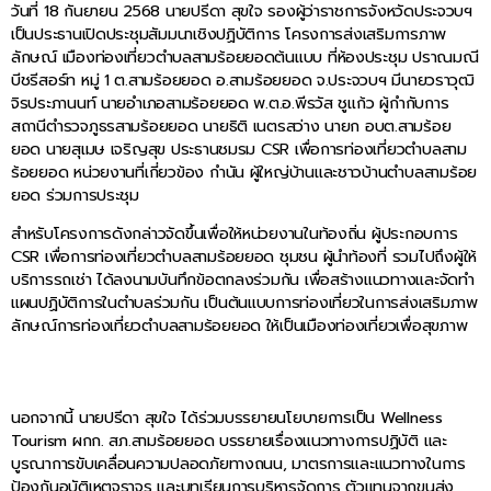
วันที่ 18 กันยายน 2568 นายปรีดา สุขใจ รองผู้ว่าราชการจังหวัดประจวบฯ
เป็นประธานเปิดประชุมสัมมนาเชิงปฏิบัติการ โครงการส่งเสริมการภาพ
ลักษณ์ เมืองท่องเที่ยวตำบลสามร้อยยอดต้นแบบ ที่ห้องประชุม ปราณมณี
บีชรีสอร์ท หมู่ 1 ต.สามร้อยยอด อ.สามร้อยยอด จ.ประจวบฯ มีนายวราวุฒิ
จิรประภานนท์ นายอำเภอสามร้อยยอด พ.ต.อ.พีรวัส ชูแก้ว ผู้กำกับการ
สถานีตำรวจภูธรสามร้อยยอด นายธิติ เนตรสว่าง นายก อบต.สามร้อย
ยอด นายสุเมษ เจริญสุข ประธานชมรม CSR เพื่อการท่องเที่ยวตำบลสาม
ร้อยยอด หน่วยงานที่เกี่ยวข้อง กำนัน ผู้ใหญ่บ้านและชาวบ้านตำบลสามร้อย
ยอด ร่วมการประชุม
สำหรับโครงการดังกล่าวจัดขึ้นเพื่อให้หน่วยงานในท้องถิ่น ผู้ประกอบการ
CSR เพื่อการท่องเที่ยวตำบลสามร้อยยอด ชุมชน ผู้นำท้องที่ รวมไปถึงผู้ให้
บริการรถเช่า ได้ลงนามบันทึกข้อตกลงร่วมกัน เพื่อสร้างแนวทางและจัดทำ
แผนปฏิบัติการในตำบลร่วมกัน เป็นต้นแบบการท่องเที่ยวในการส่งเสริมภาพ
ลักษณ์การท่องเที่ยวตำบลสามร้อยยอด ให้เป็นเมืองท่องเที่ยวเพื่อสุขภาพ
นอกจากนี้ นายปรีดา สุขใจ ได้ร่วมบรรยายนโยบายการเป็น Wellness
Tourism ผกก. สภ.สามร้อยยอด บรรยายเรื่องแนวทางการปฏิบัติ และ
บูรณาการขับเคลื่อนความปลอดภัยทางถนน, มาตรการและแนวทางในการ
ป้องกันอุบัติเหตุจราจร และบทเรียนการบริหารจัดการ ตัวแทนจากขนส่ง