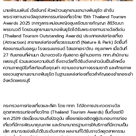
นายพัฒนพันธ์ เจือจันทร์ หัวหน้าวนอุทยานเขานางพันธุรัต เข้ารับ
พระราชทานรางวัลอุตสาหกรรมท่องเที่ยวไทย 15th Thailand Tourism
Awards 2025 จากทูลกระหม่อมหญิงอุบลรัตนราชกัญญา สิริวัฒนา
พรรณวดี โดยวนอุทยานเขานางพันธุรัตได้รับพระราชทานรางวัลดีเด่น
(Thailand Tourism Outstanding Awards) ประเภทแหล่งท่องเที่ยว
(Attraction) สาขาแหล่งท่องเที่ยวธรรมชาติ (Nature & Park) จัดขึ้นที่
ห้องแกรนด์บอลรูม โรงแรมแกรนด์ ไฮแอทเอราวัณ กรุงเทพฯ เมื่อวันที่
27 กันยายนที่ผ่านมา มีนางดวงใจ คุ้มสอาด ผู้อำนวยการ ททท.สำนักงาน
เพชรบุรี ร่วมแสดงความยินดี ซึ่งรางวัลที่ได้รับดังกล่าวนับเป็นอีกหนึ่ง
ความภาคภูมิใจที่สะท้อนถึงคุณค่า ความงดงามทางธรรมชาติ และศักยภาพ
ของวนอุทยานเขานางพันธุรัต ในฐานะแหล่งท่องเที่ยวสำคัญของอำเภอชะอำ
จังหวัดเพชรบุรี
กระทรวงการท่องเที่ยวและกีฬา โดย ททท. ได้จัดการประกวดรางวัล
อุตสาหกรรมท่องเที่ยวไทย (Thailand Tourism Awards) ขึ้นตั้งแต่ปี
พ.ศ.2539 ต่อเนื่องมาจนถึงปัจจุบัน เพื่อยกย่องเชิดชูผู้ประกอบการท่อง
เที่ยวที่มีการพัฒนาคุณภาพ และรักษามาตรฐานการให้บริการที่มีความเป็น
เลิศ สามารถแข่งขันได้ในระดับสากล ผลงานที่ได้รับรางวัลอุตสาหกรรม