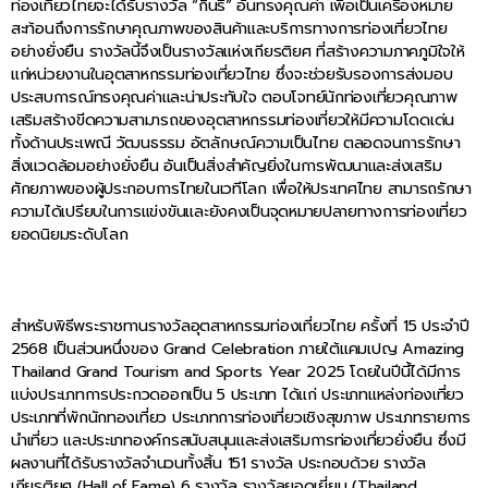
ท่องเที่ยวไทยจะได้รับรางวัล “กินรี” อันทรงคุณค่า เพื่อเป็นเครื่องหมาย
สะท้อนถึงการรักษาคุณภาพของสินค้าและบริการทางการท่องเที่ยวไทย
อย่างยั่งยืน รางวัลนี้จึงเป็นรางวัลแห่งเกียรติยศ ที่สร้างความภาคภูมิใจให้
แก่หน่วยงานในอุตสาหกรรมท่องเที่ยวไทย ซึ่งจะช่วยรับรองการส่งมอบ
ประสบการณ์ทรงคุณค่าและน่าประทับใจ ตอบโจทย์นักท่องเที่ยวคุณภาพ
เสริมสร้างขีดความสามารถของอุตสาหกรรมท่องเที่ยวให้มีความโดดเด่น
ทั้งด้านประเพณี วัฒนธรรม อัตลักษณ์ความเป็นไทย ตลอดจนการรักษา
สิ่งแวดล้อมอย่างยั่งยืน อันเป็นสิ่งสำคัญยิ่งในการพัฒนาและส่งเสริม
ศักยภาพของผู้ประกอบการไทยในเวทีโลก เพื่อให้ประเทศไทย สามารถรักษา
ความได้เปรียบในการแข่งขันและยังคงเป็นจุดหมายปลายทางการท่องเที่ยว
ยอดนิยมระดับโลก
สำหรับพิธีพระราชทานรางวัลอุตสาหกรรมท่องเที่ยวไทย ครั้งที่ 15 ประจำปี
2568 เป็นส่วนหนึ่งของ Grand Celebration ภายใต้แคมเปญ Amazing
Thailand Grand Tourism and Sports Year 2025 โดยในปีนี้ได้มีการ
แบ่งประเภทการประกวดออกเป็น 5 ประเภท ได้แก่ ประเภทแหล่งท่องเที่ยว
ประเภทที่พักนักทองเที่ยว ประเภทการท่องเที่ยวเชิงสุขภาพ ประเภทรายการ
นำเที่ยว และประเภทองค์กรสนับสนุนและส่งเสริมการท่องเที่ยวยั่งยืน ซึ่งมี
ผลงานที่ได้รับรางวัลจำนวนทั้งสิ้น 151 รางวัล ประกอบด้วย รางวัล
เกียรติยศ (Hall of Fame) 6 รางวัล รางวัลยอดเยี่ยม (Thailand