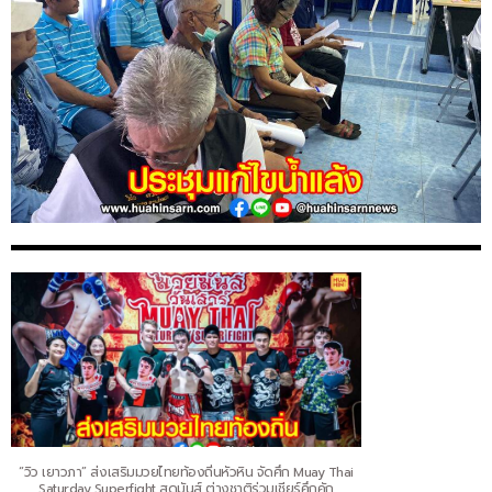
“วิว เยาวภา” ส่งเสริมมวยไทยท้องถิ่นหัวหิน จัดศึก Muay Thai
Saturday Superfight สุดมันส์ ต่างชาติร่วมเชียร์คึกคัก