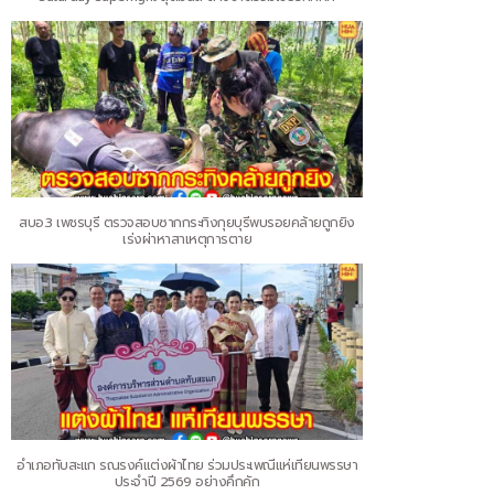
สบอ.3 เพชรบุรี ตรวจสอบซากกระทิงกุยบุรีพบรอยคล้ายถูกยิง
เร่งผ่าหาสาเหตุการตาย
อำเภอทับสะแก รณรงค์แต่งผ้าไทย ร่วมประเพณีแห่เทียนพรรษา
ประจำปี 2569 อย่างคึกคัก