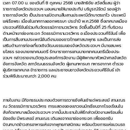
เวลา 07.00 น. ของวันที่ 8 ตุลาคม 2568 นายสิทธิชัย สวัสดิ์แสน ผู้ว่า
ราชการจังหวัดประจวบฯ มอบหมายให้นายประทีป บริบูรณ์รัตน์ รองผู้ว่า
ราชการจังหวัด เป็นประธานเปิดงานสืบสานประเพณีตักบาตรเทโว ประเพณี
แห่เรือพระ เนื่องในเทศกาลออกพรรษา ประจำปี พ.ศ.2568 ซึ่งเทศบาลเมือง
ประจวบคีรีขันธ์ร่วมกับวัดธรรมิการามวรวิหาร จัดขึ้นเป็นปีที่ 25 ที่บริเวณ
ด้านหน้าเขาช่องกระจก วัดธรรมิการามวรวิหาร อ.เมืองประจวบคีรีขันธ์ เพื่อ
เป็นการสืบสานประเพณีอันดีงามของชาวไทยศาสนาพุทธ และเป็นการส่ง
เสริมด้านการท่องเที่ยวเชิงวัฒนธรรมของจังหวัดประจวบฯ มีนายสมพร
ยโสธร รองนายกเทศมนตรี รักษาราชการแทนนายกเทศมนตรีเมืองประ
จวบฯ กล่าวรายงานวัตถุประสงค์การจัดงาน มีผู้พิพากษาหัวหน้าศาลจังหวัด
อัยการจังหวัด สภาวัฒนธรรมจังหวัด ผู้แทนทหารบก ทหารอากาศ ตำรวจ
ผู้บริหารเทศบาล ข้าราชการ และประชาชนชาวจังหวัดประจวบคีรีขันธ์ เข้า
ร่วมพิธีประมาณกว่า 2,000 คน
ภายในงาน มีกิจกรรมประกอบด้วยการถวายจังหันเช้าแด่พระสงฆ์ สามเณร
ณ วัดธรรมิการามวรวิหาร การแสดงของเยาวชนนักเรียนจากโรงเรียนใน
สังกัดเทศบาลเมืองประจวบฯ จากนั้นประธานในพิธีกล่าวเปิดงานพร้อมลั่น
ฆ้องชัย มีพระสงฆ์ สามเณร เดินลงจากเขาช่องกระจก เพื่อออกรับ
บิณฑบาตข้าวสารอาหารแห้งจากพุทธศาสนิกชน พร้อมด้วยการแห่ขบวนรถ