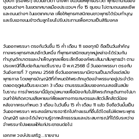
บุษบก (เรือพระ) ขบวนเทวดา นางฟ้า ขบวนแห่พุทธประวัติ พุทธตํานานของ
ชุมชนต่างๆ ในเขตเทศบาลเมืองประจวบฯ ทั้ง 15 ชุมชน ไปตามถนนสละชีพ
และถนนต่างๆ ในเขตเทศบาล เพื่อให้พุทธศาสนิกชนชาวพุทธได้ร่วมทำบุญ
และรับแจกขนมข้าวต้มลูกโยนไปรับประทานเพื่อความเป็นสิริมงคล
วันออกพรรษา ตรงกับวันขึ้น 15 ค่ำ เดือน 11 ของทุกปี ถือเป็นวันสำคัญ
ทางพระพุทธศาสนาอีกวันหนึ่ง ที่พุทธศาสนิกชนทุกหมู่เหล่าจะได้ร่วมกัน
ทำบุญตักบาตรและบำเพ็ญกุศลเพื่อระลึกถึงองค์พระสัมมาสัมพุทธเจ้า ตาม
ประเพณีที่สืบต่อกันมาแต่โบราณ ปี พ.ศ.2568 นี้ วันออกพรรษา ตรงกับ
วันอังคารที่ 7 ตุลาคม 2568 ซึ่งวันออกพรรษามีความเป็นมาตั้งแต่สมัย
พุทธกาล โดยพุทธบัญญัติที่กำหนดให้พระภิกษุต้องจำพรรษาอยู่ประจำวัด
ตลอดฤดูฝนเป็นระยะเวลา 3 เดือน ตามธรรมเนียมของคณะสงฆ์ในสมัย
โบราณ การจำพรรษานี้มีจุดมุ่งหมายเพื่อป้องกันไม่ให้พระภิกษุเดินทางไปมา
จนทำให้เกิดความเสียหายแก่พืชผลทางการเกษตรและสัตว์เล็กสัตว์น้อย
หลังจากครบกำหนด 3 เดือน ในวันขึ้น 15 ค่ำ เดือน 11 แล้ว จึงถือวันนั้นเป็น
วันออกพรรษา พระสงฆ์สามารถจาริกไปค้างแรมที่อื่นได้โดยไม่ผิดพระพุทธ
บัญญัติ และจะได้นำความรู้จากหลักธรรรมและประสบการณ์ที่ได้รับระหว่าง
จำพรรษาไปเผยแผ่ให้แก่ประชาชนต่อไป.
เอกภพ วงษ์ประเสริฐ…..รายงาน