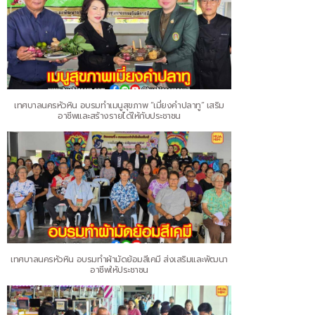
เทศบาลนครหัวหิน อบรมทำเมนูสุขภาพ “เมี่ยงคำปลาทู” เสริม
อาชีพและสร้างรายได้ให้กับประชาชน
เทศบาลนครหัวหิน อบรมทำผ้ามัดย้อมสีเคมี ส่งเสริมและพัฒนา
อาชีพให้ประชาชน