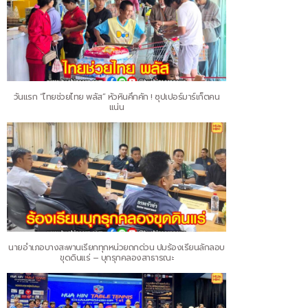
วันแรก “ไทยช่วยไทย พลัส” หัวหินคึกคัก ! ซุปเปอร์มาร์เก็ตคน
แน่น
นายอำเภอบางสะพานเรียกทุกหน่วยถกด่วน ปมร้องเรียนลักลอบ
ขุดดินแร่ – บุกรุกคลองสาธารณะ