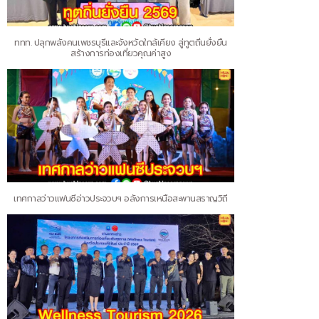
ททท. ปลุกพลังคนเพชรบุรีและจังหวัดใกล้เคียง สู่ทูตถิ่นยั่งยืน
สร้างการท่องเที่ยวคุณค่าสูง
เทศกาลว่าวแฟนซีอ่าวประจวบฯ อลังการเหนือสะพานสราญวิถี