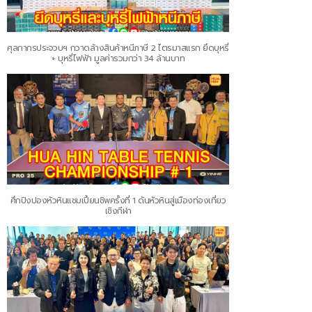
ศุลกากรประจวบฯ กวาดล้างสินค้าหนีภาษี 2 ไตรมาสแรก ยึดบุหรี่
+ บุหรี่ไฟฟ้า มูลค่ารวมกว่า 34 ล้านบาท
ศึกปิงปองหัวหินแชมเปี้ยนชิพครั้งที่ 1 ดันหัวหินสู่เมืองท่องเที่ยว
เชิงกีฬา