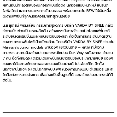
ผสานอันน่าหลงใหลของนักออกแบบชื่อดัง นักออกแบบหน้าใหม่ แบรนด์
ไลฟ์สไตล์ และการแสดงทางวัฒนธรรม พร้อมยกระดับ BFW ให้เป็นหนึ่ง
ในงานแฟชั่นที่ทุกคนรอคอยมากที่สุดในเอเชีย
น.ส.สุธาสินี พรมเลี่ยม กรรมการผู้จัดการ บริษัท VARDA BY SINEE กล่าว
ว่างานนี้จะช่วยเป็นแรงผลักดัน สร้างแรงบันดาลใจและเปิดโลกแฟชั่นเวที
ระดับอินเตอร์เนชั่นแนลให้กับเยาวชนของเรา ถือเป็นการยกระดับมาตรฐาน
ของวงการแฟชั่นโชว์เมืองไทยด้วย โดยบริษัท VARDA BY SINEE ร่วมกับ
Malaysia’s Junior models พาน้องๆ เยาวชนชาย – หญิง ที่มีความ
สามารถ มาสานฝันสร้างประสบการณ์ใหม่บน Run Way ระดับสากล จำนวน
7 คน ซึ่งทั้งหมดจะได้ร่วมเดินแฟชั่นกับเยาวชนของประเทศมาเลเซีย น้องๆ
ของเราได้แสดงศักยภาพของตนเองเป็นอย่างดี ไม่แพ้ชาติใด อีกทั้ง
นอกจากนี้น้องๆ จะได้มีโอกาสพบปะพี่ๆ ในวงการนางแบบ ดีไซเนอร์ และส
ไตลิสต์จากหลายประเทศ เชื่อว่าจะเป็นพื้นฐานที่ดี และสร้างประสบการณ์ที่ดี
ต่อไป.