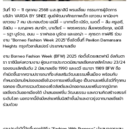
วันที่ 10 – 11 ตุลาคม 2568 น.ส.สุธาสินี พรมเลี่ยม กรรมการผู้จัดการ
บริษัท VARDA BY SINEE ศูนย์พัฒนาศักยภาพเด็ก เยาวชน พาน้องๆ
เยาวชน 7 คน ประกอบด้วย เอมีลี่ – มากาเร็ต เบิร์ด, เมดดี้ – ลีน ครูเอซี,
จัสมิน – เบญจพร สมาร์ท, นาเดียร์ – พชรพรรณ ลิ้มเพชรชัยกุล, เอมิลี
– รฐา บูร์ดง, อนน – ราฟาเอล บูร์ดง และเอญ่า – ศุภรดา กาฬศิริ ร่วม
งาน “Borneo Fashion Week 2025”ซึ่งจัดขึ้นที่ Pavilion Damansara
Heights กรุงกัวลาลัมเปอร์ ประเทศมาเลเซีย
งาน Borneo Fashion Week (BFW) 2025 ก่อตั้งโดยสเตฟานี อัลกันตา
รา ราชินีแห่งความงาม ผู้ชนะการประกวดมิสมาเลเซียคลาสสิคโกลบ 23/24
รองชนะเลิศอันดับ 2 มิสมาเลเซีย 1990 และเดวี เรมาจา 1989 BFW ถือ
กำเนิดขึ้นจากความปรารถนาที่จะส่งเสริมวัฒนธรรมพื้นเมือง พร้อมกับ
กำหนดนิยามใหม่ของเอเชียในวงการแฟชั่นชั้นสูง เป็นงานแฟชั่นโชว์ที่ทุกคน
รอคอย เป็นการรวมตัวของสไตลิสต์และนักออกแบบแฟชั่นจากภูมิภาค
เอเชียตะวันออกเฉียงใต้ นำเสนอแฟชั่น วัฒนธรรม และความคิดสร้างสรรค์
ระดับโลก นอกจากนี้ยังมีเหล่าแฟชั่นนิสต้าชั้นนำและดาวรุ่งจากมาเลเซียเข้า
ร่วมด้วย
งานประจำปีนี้จัดขึ้นภายใต้ธีม “Fashion With Purpose” นำเสนอการผสม