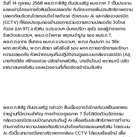
วันที่ 14 ตุลาคม 2568 พล.ต.ท.พิสิฐ ตันประเสริฐ ผบช.ภาค 7 เป็นประธาน
แถลงข่าวโครงการหัวหินเมืองปลอดภัย กับโครงการเพิ่มประสิทธิภาพความ
ปลอดภัยบริเวณโดยรอบวังไกลกังวล ด้วยระบบ Ai และกล้องวงจรปิด
(CCTV) ที่ห้องประชุมกองอำนวยการร่วมถวายความปลอดภัย วังไกล
กังวล (ปภ.97) อ.หัวหิน จ.ประจวบฯ มีนายปรีดา สุขใจ รองผู้ว่าราชการ
จังหวัดประจวบฯ, พล.ต.ต.ไพศาล พฤกษจำรูญ รอง ผบช.ภ.7,
พล.ต.ต.อาทร ชิ้นทอง ผบก.ภ.จ.ประจวบฯ, พ.ต.อ.กัมปนาท ณ วิชัย
ผกก.สภ.หัวหิน, พ.ต.ท.สัตยา เสโล่รังสี รอง ผกก.ถวายอารักขาและรักษา
ความปลอดภัย หัวหน้าควบคุมทีมปฎิบัติงานดูแลระบบกล้องวงจรปิด (Ai),
นายกิตติชัย ศรีทองช่วย ปลัดอำเภอหัวหิน, นายจีรวัฒน์ พราหมณี ปลัด
เทศบาลนครหัวหิน และหน่วยงานที่เกี่ยวข้องเข้าร่วมรับฟัง
พล.ต.ท.พิสิฐ ตันประเสริฐ กล่าวว่า สืบเนื่องจากวังไกลกังวลเป็นเขตพระ
ราชฐานที่มีความสำคัญ ทางตำรวจภูธรภาค 7 จึงได้เปิดตัวนวัตกรรม
กล้องวงจรปิดระบบปัญญาประดิษฐ์ Ai เพื่อเสริมประสิทธิภาพการทำงาน
ด้านการรักษาความปลอดภัยบริเวณวังไกลกังวลและนครหัวหิน โดยระบบ
Ai ตัวนี้จะสามารถวิเคราะห์ภาพจากกล้อง CCTV ได้แบบเรียลไทม์ เพื่อ