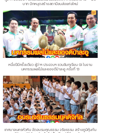
บาท ปักหมุดสร้างสถานีขนส่งแห่งใหม่
หนึ่งปีมีครั้งเดียว ผู้ว่าฯ ประจวบฯ ชวนชิมทุเรียน GI ในงาน
มหกรรมผลไม้และของดีป่าละอู ครั้งที่ 13
เทศบาลนครหัวหิน จัดอบรมคุณธรรม จริยธรรม สร้างภูมิคุ้มกัน