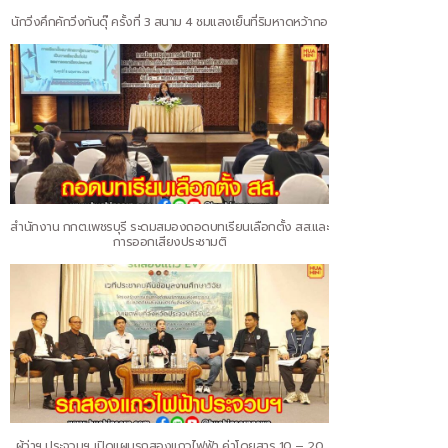
นักวิ่งคึกคักวิ่งกันดุ๊ ครั้งที่ 3 สนาม 4 ชมแสงเย็นที่ริมหาดหว้ากอ
สำนักงาน กกต.เพชรบุรี ระดมสมองถอดบทเรียนเลือกตั้ง สส.และ
การออกเสียงประชามติ
ผู้ว่าฯ ประจวบฯ เปิดแผนรถสองแถวไฟฟ้า ค่าโดยสาร 10 – 20