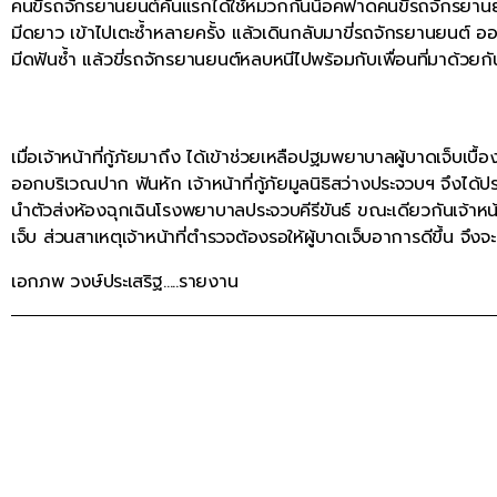
คนขี่รถจักรยานยนต์คันแรกได้ใช้หมวกกันน็อคฟาดคนขี่รถจักรยานยนต
มีดยาว เข้าไปเตะซ้ำหลายครั้ง แล้วเดินกลับมาขี่รถจักรยานยนต์ อ
มีดฟันซ้ำ แล้วขี่รถจักรยานยนต์หลบหนีไปพร้อมกับเพื่อนที่มาด้วยก
เมื่อเจ้าหน้าที่กู้ภัยมาถึง ได้เข้าช่วยเหลือปฐมพยาบาลผู้บาดเจ็บเบ
ออกบริเวณปาก ฟันหัก เจ้าหน้าที่กู้ภัยมูลนิธิสว่างประจวบฯ จึงไ
นำตัวส่งห้องฉุกเฉินโรงพยาบาลประจวบคีรีขันธ์ ขณะเดียวกันเจ้าห
เจ็บ ส่วนสาเหตุเจ้าหน้าที่ตำรวจต้องรอให้ผู้บาดเจ็บอาการดีขึ้น จึง
เอกภพ วงษ์ประเสริฐ…..รายงาน