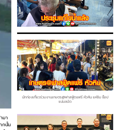
นักท่องเที่ยวร่วมงานเกษตร@ฟาสฟู้ดแฟร์ หัวหิน แห่ชิม ช็อป
แน่นขนัด
้ามา
ากนั้น