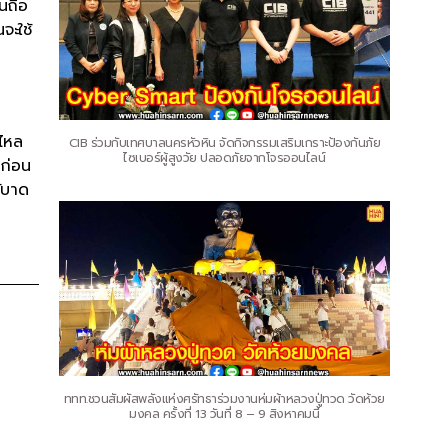
นถือ
จะใช้
ดไหล
CIB ร่วมกับเทศบาลนครหัวหิน จัดกิจกรรมเสริมเกราะป้องกันภัย
ไซเบอร์ผู้สูงวัย ปลอดภัยจากโจรออนไลน์
 ก่อน
้บาด
ททท.ชวนสัมผัสพลังแห่งศรัทธาร่วมงานห่มผ้าหลวงปู่ทวด วัดห้วย
มงคล ครั้งที่ 13 วันที่ 8 – 9 สิงหาคมนี้