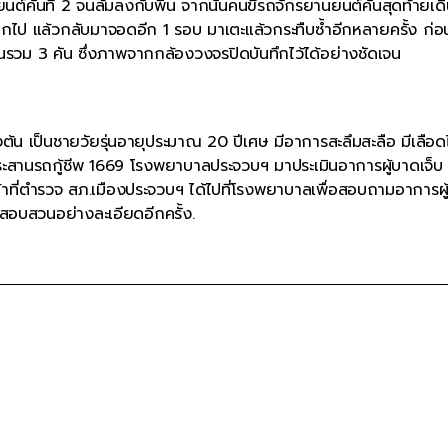
์คันที่ 2 จนล้มลงกับพื้น จากนั้นคนขี่รถจักรยานยนต์คันสุดท้ายเดิ
อกไป แล้วกลับมาจอดอีก 1 รอบ มาเตะแล้วกระทืบซ้ำอีกหลายครั้ง ก่อน
ันรวม 3 คัน ซึ่งภาพจากกล้องวงจรปิดบันทึกไว้ได้อย่างชัดเจน
ื้องต้น เป็นชายวัยรุ่นอายุประมาณ 20 ปีเศษ มีอาการสะลึมสะลือ มีเลือ
ด้ประสานรถกู้ชีพ 1669 โรงพยาบาลประจวบฯ มาประเมินอาการผู้บาดเจ็บ
น้าที่ตำรวจ สภ.เมืองประจวบฯ ได้ไปที่โรงพยาบาลเพื่อสอบถามอาการผู
จะสอบสวนอย่างละเอียดอีกครั้ง.