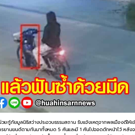
น่วยกู้ภัยมูลนิธิสว่างประจวบธรรมสถาน รับแจ้งเหตุจากพลเมืองดีให้เข
ถจักรยานยนต์ตามกันมาทั้งหมด 5 คันและมี 1 คันไปจอดดักหน้าไว้ หลังจ