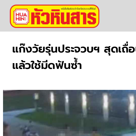
แก๊งวัยรุ่นประจวบฯ สุดเถ
แล้วใช้มีดฟันซ้ำ