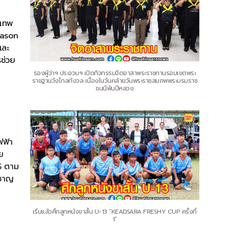
งเทพ
eason
และ
รช่วย
รองผู้ว่าฯ ประจวบฯ เปิดกิจกรรมจิตอาสาพระราชทานรอบเขตพระ
ราชฐานวังไกลกังวล เนื่องในวันคล้ายวันพระราชสมภพพระบรมราช
ชนนีพันปีหลวง
ฟฟ้า
ย
MS ตาม
วชาญ
เริ่มแล้วศึกลูกหนังขาสั้น U-13 “KEADSARA FRESHY CUP ครั้งที่
1”