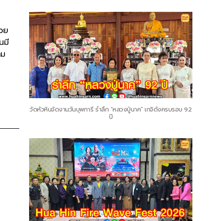
่วย
นมี
าม
วัดหัวหินจัดงานวันบุพการี รำลึก “หลวงปู่นาค” เกจิดังครบรอบ 92
ปี