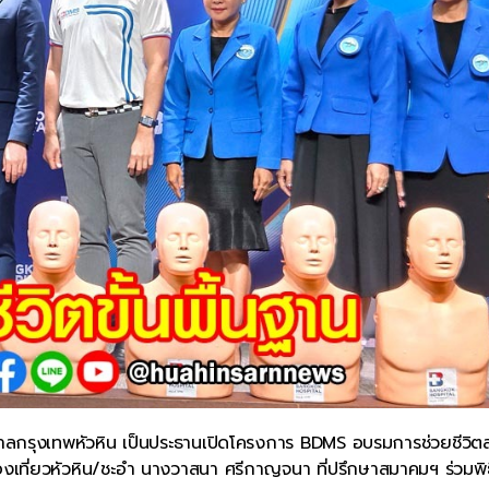
บาลกรุงเทพหัวหิน เป็นประธานเปิดโครงการ BDMS อบรมการช่วยชีวิต
งเที่ยวหัวหิน/ชะอำ นางวาสนา ศรีกาญจนา ที่ปรึกษาสมาคมฯ ร่วมพิธ