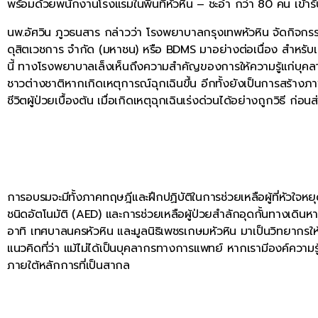
พร้อมด้วยพนักงานโรงแรมในพื้นที่หัวหิน – ชะอำ กว่า 80 คน เข้า
นพ.อัศวิน ภูวธนสาร กล่าวว่า โรงพยาบาลกรุงเทพหัวหิน จัดกิจ
ดุสิตเวชการ จํากัด (มหาชน) หรือ BDMS มาอย่างต่อเนื่อง สำหรั
นี้ ทางโรงพยาบาลเล็งเห็นถึงความสำคัญของการให้ความรู้แก่บุคลา
ชาวต่างชาติหากเกิดเหตุการณ์ฉุกเฉินขึ้น อีกทั้งยังเป็นการสร้างภา
ชีวิตผู้ป่วยเบื้องต้น เมื่อเกิดเหตุฉุกเฉินเร่งด่วนได้อย่างถูกวิธี ก่อ
การอบรมจะมีทั้งภาคทฤษฎีและฝึกปฏิบัติในการช่วยเหลือผู้ที่หัวใจหยุด
ชนิดอัตโนมัติ (AED) และการช่วยเหลือผู้ป่วยสำลักอุดกั้นทางเดิน
อาทิ เทศบาลนครหัวหิน และมูลนิธิเพชรเกษมหัวหิน มาเป็นวิทยากรให
แนวคิดที่ว่า แม้ไม่ได้เป็นบุคลากรทางการแพทย์ หากเรามีองค์ความร
ภายใต้หลักการที่เป็นสากล