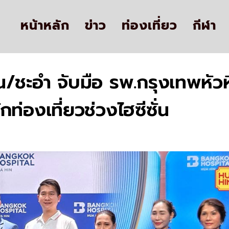
หน้าหลัก
ข่าว
ท่องเที่ยว
กีฬา
น/ชะอำ จับมือ รพ.กรุงเทพหัวห
ท่องเที่ยวช่วงไฮซีซั่น