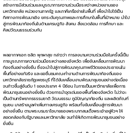
สร้างการมีส่วนร่วมและบูรณาการความร่วมมือระหว่างหน่วยงานของ
มหาวิทยาลัย หน่วยงานภาครัฐ และภาคีเครือข่ายในพื้นที่ เพื่อนำไปใช้เป็น
ทิศทางการพัฒนาเชิง ยกระดับคุณภาพและการศึกษาในพื้นที่เป้าหมาย นำไป
สู่การพัฒนาท้องถิ่นในด้านเศรษฐกิจ สังคม สิ่งแวดล้อม การศึกษา และ
ศิลปวัฒนธรรมร่วมกัน
พลอากาศเอก ชลิต พุกผาสุข กล่าวว่า การลงนามความร่วมมือในครั้งนี้เป็น
การบูรณาการความร่วมมือระหว่างสองจังหวัด เพื่อขับเคลื่อนการพัฒนา
ท้องถิ่นอย่างยั่งยืน ซึ่งจะนำไปสู่การพัฒนาคุณภาพชีวิตของประชาชนใน
พื้นที่อย่างแท้จริง และขอชื่นชมคณะทำงานด้านการพัฒนาท้องถิ่นของ
มหาวิทยาลัยราชภัฏเพชรบุรี ที่ได้ขับเคลื่อนงานพัฒนาชุมชนอย่างต่อเนื่อง
จนก้าวขึ้นสู่อันดับ 1 ของประเทศ 4 ปีซ้อน ในการเป็นมหาวิทยาลัยเพื่อการ
พัฒนาชุมชนอย่างยั่งยืน ด้วยการนำจุดเด่นของพื้นที่สองจังหวัด ไม่ว่าจะ
เป็นด้านทรัพยากรธรรมชาติ วัฒนธรรม ภูมิปัญญาท้องถิ่น และผลิตภัณฑ์
ชุมชน มาสร้างมูลค่าเพิ่มทางเศรษฐกิจ พร้อมทั้งขับเคลื่อนสู่การพัฒนา
อย่างยั่งยืน ตามพระบรมราโชบายของพระบาทสมเด็จพระเจ้าอยู่หัวฯ ให้
สอดคล้องกับรัฐบาลและมหาวิทยาลัย จนทำให้เกิดการพัฒนาชุมชนอย่าง
ยั่งยืน