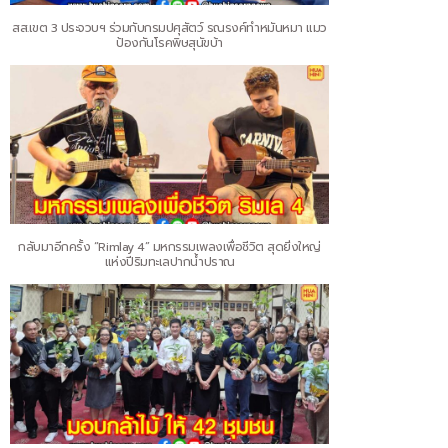
สส.เขต 3 ประจวบฯ ร่วมกับกรมปศุสัตว์ รณรงค์ทำหมันหมา แมว
ป้องกันโรคพิษสุนัขบ้า
กลับมาอีกครั้ง “Rimlay 4” มหกรรมเพลงเพื่อชีวิต สุดยิ่งใหญ่
แห่งปีริมทะเลปากน้ำปราณ