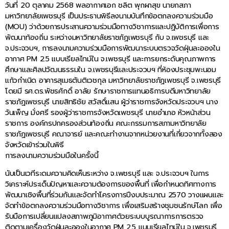
วันที่ 20 ตุลาคม 2568 พลอากาศเอก ชลิต พุกผาสุข นายกสภา
มหาวิทยาลัยเพชรบุรี เป็นประธานพิธีลงนามบันทึกข้อตกลงความร่วมมือ
(MOU) ว่าด้วยการประสานความร่วมมือทางวิชาการและปฏิบัติการเพื่อการ
พัฒนาท้องถิ่น ระหว่างมหาวิทยาลัยราชภัฏเพชรบุรี กับ จ.เพชรบุรี และ
จ.ประจวบฯ, การลงนามความร่วมมือการพัฒนาระบบตรวจวัดฝุ่นละอองใน
อากาศ PM 2.5 แบบเรียลไทม์ใน จ.เพชรบุรี และการยกระดับคุณภาพการ
ศึกษาและศิลปวัฒนธรรมใน จ.เพชรบุรีและประจวบฯ ที่ห้องประชุมพะนอม
แก้วกำเนิด อาคารสุเมธตันติเวชกุล มหาวิทยาลัยราชภัฏเพชรบุรี จ.เพชรบุรี
โดยมี รศ.ดร.พัชรศักดิ์ อาลัย รักษาราชการแทนอธิการบดีมหาวิทยาลัย
ราชภัฏเพชรบุรี นายสิทธิชัย สวัสดิ์แสน ผู้ว่าราชการจังหวัดประจวบฯ นาง
วันเพ็ญ มั่งศรี รองผู้ว่าราชการจังหวัดเพชรบุรี นายอำเภอ หัวหน้าส่วน
ราชการ องค์กรปกครองส่วนท้องถิ่น คณะกรรมการสภามหาวิทยาลัย
ราชภัฏเพชรบุรี คณาจารย์ และคณะทำงานจากหน่วยงานที่เกี่ยวจากทั้งสอง
จังหวัดเข้าร่วมในพิธี
การลงนามความร่วมมือในครั้งนี้
นับเป็นเวทีระดมความคิดเห็นระหว่าง จ.เพชรบุรี และ จ.ประจวบฯ ในการ
วิเคราะห์ประเด็นปัญหาและความต้องการของพื้นที่ เพื่อกำหนดทิศทางการ
พัฒนาเชิงพื้นที่ร่วมกันและจัดทำโครงการปีงบประมาณ 2570 วางแผนและ
จัดทำข้อตกลงความร่วมมือทางวิชาการ เพื่อเสริมสร้างชุมชนรักษ์โลก เพื่อ
รับมือการเปลี่ยนแปลงสภาพภูมิอากาศด้วยระบบบูรณาการการตรวจ
ติดตามเครื่องวัดฝุ่นละอองในอากาศ PM 2.5 แบบเรียลไทม์ใน จ.เพชรบุรี