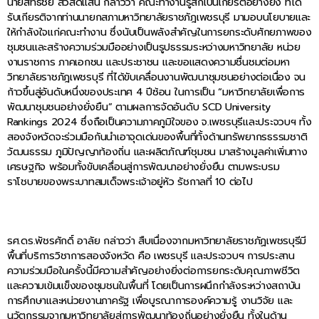
นายสิทธิชัย สวัสดิ์แสน กล่าวว่า คณะทำงานรู้สึกเป็นเกียรติอย่างยิ่ง ที่ได้
รับเกียรติจากท่านนายกสภามหาวิทยาลัยราชภัฎเพชรบุรี มามอบนโยบายและ
ให้กำลังใจแก่คณะทำงาน ซึ่งนับเป็นพลังสำคัญในการยกระดับศักยภาพของ
ชุมชนและสร้างความร่วมมืออย่างเป็นรูปธรรมระหว่างมหาวิทยาลัย หน่วย
งานราชการ ภาคเอกชน และประชาชน และขอแสดงความชื่นชมต่อมหา
วิทยาลัยราชภัฎเพชรบุรี ที่ได้ขับเคลื่อนงานพัฒนาชุมชนอย่างต่อเนื่อง จน
ก้าวขึ้นสู่อันดับหนึ่งของประเทศ 4 ปีซ้อน ในการเป็น “มหาวิทยาลัยเพื่อการ
พัฒนาชุมชนอย่างยั่งยืน” ตามผลการจัดอันดับ SCD University
Rankings 2024 ซึ่งถือเป็นความภาคภูมิใจของ จ.เพชรบุรีและประจวบฯ ทั้ง
สองจังหวัดจะร่วมมือกันนำเอาจุดเด่นของพื้นที่ทั้งด้านทรัพยากรธรรมชาติ
วัฒนธรรม ภูมิปัญญาท้องถิ่น และผลิตภัณฑ์ชุมชน มาสร้างมูลค่าเพิ่มทาง
เศรษฐกิจ พร้อมทั้งขับเคลื่อนสู่การพัฒนาอย่างยั่งยืน ตามพระบรม
ราโชบายของพระบาทสมเด็จพระเจ้าอยู่หัว รัชกาลที่ 10 ต่อไป
รศ.ดร.พัชรศักดิ์ อาลัย กล่าวว่า สืบเนื่องจากมหาวิทยาลัยราชภัฏเพชรบุรีมี
พื้นที่บริการวิชาการสองจังหวัด คือ เพชรบุรี และประจวบฯ การประสาน
ความร่วมมือในครั้งนี้มีความสำคัญอย่างยิ่งต่อการยกระดับคุณภาพชีวิต
และความเข้มแข็งของชุมชนในพื้นที่ โดยเป็นการผนึกกำลังระหว่างสถาบัน
การศึกษาและหน่วยงานภาครัฐ เพื่อบูรณาการองค์ความรู้ งานวิจัย และ
นวัตกรรมจากมหาวิทยาลัยสู่การพัฒนาท้องถิ่นอย่างยั่งยืน ทั้งในด้าน