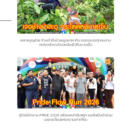
พลายบุญช่วย ช้างเจ้าถิ่นป่าละอูออกหากิน เจอรถบรรทุกคนงาน
ตกใจกลัวกระโดดหนีจนได้รับบาดเจ็บ
สุวัจน์เปิดงาน PRIDE 2026 พร้อมเหล่าอินฟลูฯ และศิลปินดังร่วม
ฉลองเดือนแห่งความเท่าเทียม