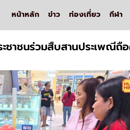
หน้าหลัก
ข่าว
ท่องเที่ยว
กีฬา
ระชาชนร่วมสืบสานประเพณีถือศีล