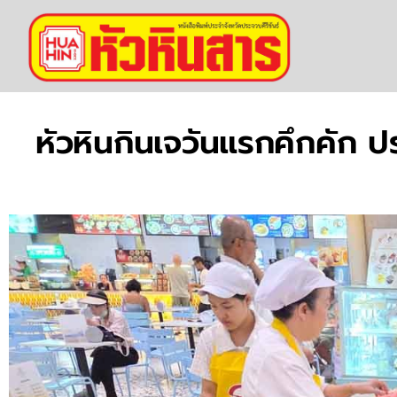
หัวหินกินเจวันแรกคึกคัก ป