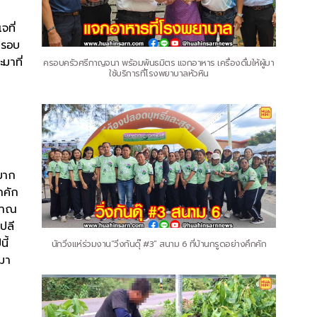
จที่
กรอบ
มาที่
ครอบครัวศรีกาญจนา พร้อมพันธมิตร แจกอาหาร เครื่องดื่มให้ผู้มา
ใช้บริการที่โรงพยาบาลหัวหิน
นมาก
กคัก
ะมาณ
ปลี
ี้
นักวิ่งแห่ร่วมงาน“วิ่งกันดุ๊ #3” สนาม 6 ที่บ้านกรูดอย่างคึกคัก
มา