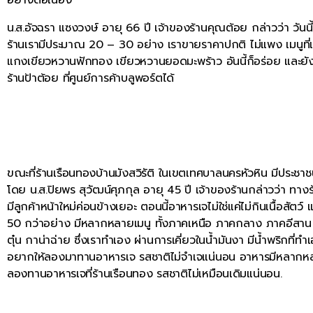
น.ส.อัจฉรา แซงวงษ์ อายุ 66 ปี เจ้าของร้านคุณต้อย กล่าวว่า วัน
ร้านเรามีประมาณ 20 – 30 อย่าง เราขายราคาปกติ ไม่แพง เมนูที่เป
แกงเขียวหวานฟักทอง เขียวหวานยอดมะพร้าว อันนี้ก็อร่อย และยั
ร้านป้าต้อย ที่ศูนย์การค้าบลูพอร์ตได้
ขณะที่ร้านเรือนทองบ้านมังสวิรัติ ในเขตเทศบาลนครหัวหิน มีประชา
โดย น.ส.ปิยพร สุวัฒน์ศุภกุล อายุ 45 ปี เจ้าของร้านกล่าวว่า ทางร้
มีลูกค้าหน้าใหม่ค่อนข้างเยอะ ตอนนี้อาหารเจไม่ใช่แค่ไม่กินเนื้อสัต
50 กว่าอย่าง มีหลากหลายเมนู ทั้งภาคเหนือ ภาคกลาง ภาคอีสาน เพร
ตุ๋น กาน่าฉ่าย ซึ่งเราทำเอง ผ่านการเคี่ยวในน้ำมันงา มีน้ำพริกที
อยากให้ลองมาทานอาหารเจ รสชาติไม่จำเจแน่นอน อาหารมีหลากหลาย
ลองทานอาหารเจที่ร้านเรือนทอง รสชาติไม่เหมือนเดิมแน่นอน.