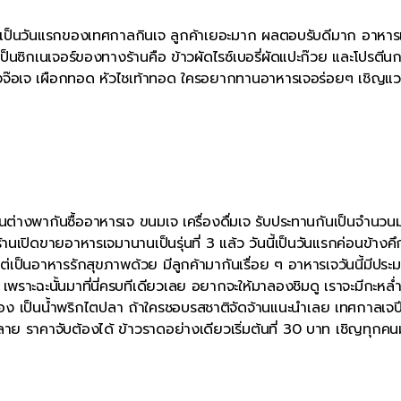
นี้เป็นวันแรกของเทศกาลกินเจ ลูกค้าเยอะมาก ผลตอบรับดีมาก อาหารเ
็นซิกเนเจอร์ของทางร้านคือ ข้าวผัดไรซ์เบอรี่ผัดแปะก๊วย และโปรตีน
งจ๊อเจ เผือกทอด หัวไชเท้าทอด ใครอยากทานอาหารเจอร่อยๆ เชิญแวะ
ชนต่างพากันซื้ออาหารเจ ขนมเจ เครื่องดื่มเจ รับประทานกันเป็นจำนว
านเปิดขายอาหารเจมานานเป็นรุ่นที่ 3 แล้ว วันนี้เป็นวันแรกค่อนข้างคึ
ว์ แต่เป็นอาหารรักสุขภาพด้วย มีลูกค้ามากันเรื่อย ๆ อาหารเจวันนี้มีปร
าะฉะนั้นมาที่นี่ครบทีเดียวเลย อยากจะให้มาลองชิมดู เราจะมีกะหล่ำ
่ทำเอง เป็นน้ำพริกไตปลา ถ้าใครชอบรสชาติจัดจ้านแนะนำเลย เทศกาลเจปีน
 ราคาจับต้องได้ ข้าวราดอย่างเดียวเริ่มต้นที่ 30 บาท เชิญทุกคน