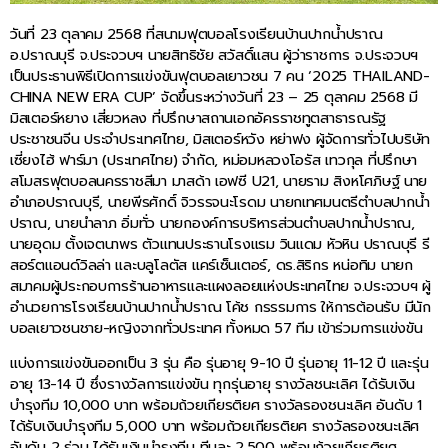
วันที่ 23 ตุลาคม 2568 ที่สนามฟุตบอลโรงเรียนบ้านปากน้ำปราณ
อ.ปราณบุรี จ.ประจวบฯ นายสิทธิชัย สวัสดิ์แสน ผู้ว่าราชการ จ.ประจวบฯ
เป็นประธานพิธีเปิดการแข่งขันฟุตบอลเยาวชน 7 คน ‘2025 THAILAND-
CHINA NEW ERA CUP’ จัดขึ้นระหว่างวันที่ 23 – 25 ตุลาคม 2568 มี
มิสเตอร์หยาง เสี่ยวหลง ที่ปรึกษาสถานเอกอัครราชทูตสาธารณรัฐ
ประชาชนจีน ประจำประเทศไทย, มิสเตอร์หวัง หย่าฟง ผู้จัดการทั่วไปบริษัท
เซี่ยงไฮ้ ฟาร์มา (ประเทศไทย) จำกัด, หม่อมหลวงโอรัส เทวกุล ที่ปรึกษา
สโมสรฟุตบอลนครราชสีมา มาสด้า เอฟซี U21, นายราม สิงหโศภิษฐ์ นาย
อำเภอปราณบุรี, นายพีรศักดิ์ จิวรรจนะโรดม นายกเทศมนตรีตำบลปากน้ำ
ปราณ, นายนำลาภ อิ่มทั่ว นายกองค์การบริหารส่วนตำบลปากน้ำปราณ,
นายอุดม ตั้งเจตนาพร ตัวแทนประธานโรงแรม วินแดม หัวหิน ปราณบุรี รี
สอร์ตแอนด์วิลล่า และบลูโลตัส แคร์เซ็นเตอร์, ดร.สิริกร หน่อทิม นายก
สมาคมผู้ประกอบการร้านอาหารและแผงลอยแห่งประเทศไทย จ.ประจวบฯ ผู้
อำนวยการโรงเรียนบ้านปากน้ำปราณ โค้ช กรรรมการ ให้การต้อนรับ มีนัก
บอลเยาวชนชาย-หญิงจากทั่วประเทศ ทั้งหมด 57 ทีม เข้าร่วมการแข่งขัน
แบ่งการแข่งขันออกเป็น 3 รุ่น คือ รุ่นอายุ 9-10 ปี รุ่นอายุ 11-12 ปี และรุ่น
อายุ 13-14 ปี ซึ่งรางวัลการแข่งขัน ทุกรุ่นอายุ รางวัลชนะเลิศ ได้รับเงิน
บำรุงทีม 10,000 บาท พร้อมถ้วยเกียรติยศ รางวัลรองชนะเลิศ อันดับ 1
ได้รับเงินบำรุงทีม 5,000 บาท พร้อมถ้วยเกียรติยศ รางวัลรองชนะเลิศ
อันดับ 2 ร่วม ได้รับเงินบำรุงทีม ทีมละ 2,500 พร้อมถ้วยเกียรติยศ