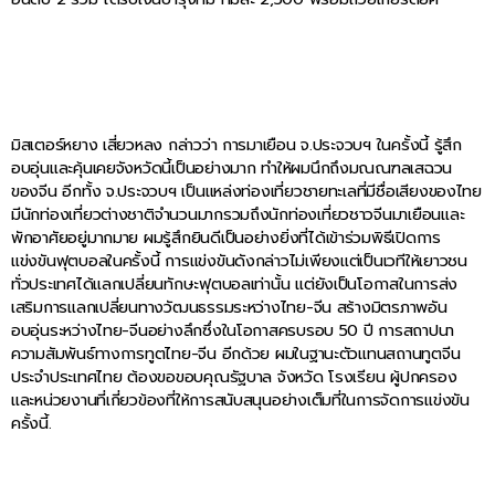
มิสเตอร์หยาง เสี่ยวหลง กล่าวว่า การมาเยือน จ.ประจวบฯ ในครั้งนี้ รู้สึก
อบอุ่นและคุ้นเคยจังหวัดนี้เป็นอย่างมาก ทำให้ผมนึกถึงมณณฑลเสฉวน
ของจีน อีกทั้ง จ.ประจวบฯ เป็นแหล่งท่องเที่ยวชายทะเลที่มีชื่อเสียงของไทย
มีนักท่องเที่ยวต่างชาติจำนวนมากรวมถึงนักท่องเที่ยวชาวจีนมาเยือนและ
พักอาศัยอยู่มากมาย ผมรู้สึกยินดีเป็นอย่างยิ่งที่ได้เข้าร่วมพิธีเปิดการ
แข่งขันฟุตบอลในครั้งนี้ การแข่งขันดังกล่าวไม่เพียงแต่เป็นเวทีให้เยาวชน
ทั่วประเทศได้แลกเปลี่ยนทักษะฟุตบอลเท่านั้น แต่ยังเป็นโอกาสในการส่ง
เสริมการแลกเปลี่ยนทางวัฒนธรรมระหว่างไทย-จีน สร้างมิตรภาพอัน
อบอุ่นระหว่างไทย-จีนอย่างลึกซึ่งในโอกาสครบรอบ 50 ปี การสถาปนา
ความสัมพันธ์ทางการทูตไทย-จีน อีกด้วย ผมในฐานะตัวแทนสถานทูตจีน
ประจำประเทศไทย ต้องขอขอบคุณรัฐบาล จังหวัด โรงเรียน ผู้ปกครอง
และหน่วยงานที่เกี่ยวข้องที่ให้การสนับสนุนอย่างเต็มที่ในการจัดการแข่งขัน
ครั้งนี้.