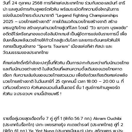
วันที่ 24 ตุลาคม 2568 การกีฬาแห่งประเทศไทย ร่วมกับเดอะเลเจ้นท์ อารี
น่า และศูนย์การค้าบลูพอร์ตหัวหิน พร้อมระเบิดศึกความยิ่งใหญ่ในการ
แข่งขันมวยไทยระดับนานาชาติ “Legend Fighting Championships
2025 – มวยไทยสร้างชาติ” ภายใต้แนวคิดมวยไทยสร้างชาติ สร้าง
เศรษฐกิจไทย สร้างคุณค่ามวยไทยสู่เวทีโลก โดยมี “วิว เยาวภา บุรพลชัย”
อดีตฮีโร่เหรียญทองแดงโอลิมปิกเกมส์ เป็นผู้จัดการแข่งขันรายการนี้ เพื่อ
ขับเคลื่อนพลังมวยไทยให้ก้าวไกลสู่ระดับโลก และยกระดับนครหัวหินให้
กลายเป็นศูนย์กลาง “Sports Tourism” เมืองแห่งกีฬา ศิลปะ และ
วัฒนธรรมของประเทศไทย
ศึกแห่งศักดิ์ศรีกำลังจะปะทุขึ้นที่หัวหิน เป็นการปะทะกันระหว่างทีมนักมวยไทย
และทีมนักมวยต่างชาติ ในสังเวียนที่ผสานความดั้งเดิมของมวยไทยคาด
เชือก กับความเข้มข้นของมวยไทยสวมนวม เพื่อชิงถ้วยเกียรติยศแห่งพลัง
มวยไทยสร้างชาติ ในวันเสาร์ที่ 25 ตุลาคมนี้ เวลา 18.00 – 20.00 น. ที่
เวทีมวยชั่วคราว หัวหินคอนเวนชั่นเซ็นเตอร์ ชั้น 1 ศูนย์การค้าบลูพอร์ต
หัวหิน จ.ประจวบฯ งานนี้เข้าชมฟรี !
รายชื่อคู่มวยสุดเดือดทั้ง 7 คู่ คู่ที่ 1 (พิกัด 56.7 กก.) Akram Ouchibi
(ประเทศโมร็อกโก) ปะทะ เพชรสายรุ้ง ศ.เดชดำรงค์ (ประเทศไทย) คู่ที่ 2
(พิกัด 61 กก.) Ye Yint Nung (ประเทศเมียนมา) ปะทะ สกัดเพชร พ.ประ