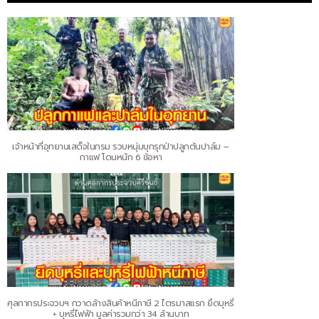
เจ้าหน้าที่อุทยานเสด็จในกรม รวบหนุ่มบุกรุกป่าปลูกต้นปาล์ม –
กาแฟ โดนหนัก 6 ข้อหา
ศุลกากรประจวบฯ กวาดล้างสินค้าหนีภาษี 2 ไตรมาสแรก ยึดบุหรี่
+ บุหรี่ไฟฟ้า มูลค่ารวมกว่า 34 ล้านบาท