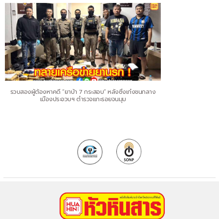
รวบสองผู้ต้องหาคดี “ยาบ้า 7 กระสอบ” หลังซิ่งเก๋งชนกลาง
เมืองประจวบฯ ตำรวจแกะรอยจนมุม