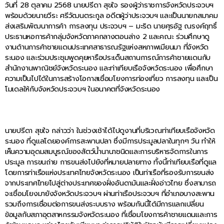
วันที่ 28 ตุลาคม 2568 นายปรีดา สุขใจ รองผู้ว่าราชการจังหวัดประจวบฯ
พร้อมด้วยนายวีระ ศรีวัฒนตระกูล อดีตผู้ว่าประจวบฯ และเป็นนายกสมาคม
ส่งเสริมพัฒนาการค้า การลงทุน ประจวบฯ – มะริด นายศุรอัฐ ณรงค์ฤทธิ์
ประธานหอการค้ากลุ่มจังหวัดภาคกลางตอนล่าง 2 และคณะ ร่วมศึกษาดู
งานด้านการค้าชายแดนประเทศสาธารณรัฐแห่งสหภาพเมียนมา ที่จังหวัด
ระนอง และร่วมประชุมพูดคุยหารือประเด็นสถานการณ์การค้าชายแดนกับ
สำนักงานพาณิชย์จังหวัดระนอง และท่าเทียบเรือจังหวัดระนอง เพื่อศึกษา
ความเป็นไปได้ในการสร้างโอกาสเชื่อมโยงการท่องเที่ยว การลงทุน และเป็น
โมเดลให้กับจังหวัดประจวบฯ ในอนาคตที่จังหวัดระนอง
นายปรีดา สุขใจ กล่าวว่า ในช่วงเช้าได้ไปดูงานที่บริเวณท่าเทียบเรือจังหวัด
ระนอง ที่ดูแลโดยองค์การสะพานปลา ซึ่งมีการประมูลปลาในทุกๆ วัน ทำให้
เห็นความอุดมสมบูรณ์ของสัตว์น้ำนานาชนิดและการบริหารจัดการในการ
ประมูล การขนถ่าย การขนส่งไปยังที่หมายปลายทาง ทั้งนี้ท่าเทียบเรือที่ดูแล
โดยการท่าเรือแห่งประเทศไทยจังหวัดระนอง เป็นท่าเรือที่รองรับการขนส่ง
จากประเทศไทยไปสู่ต่างประเทศของฝั่งอันดามันและฝั่งอ่าวไทย ซึ่งสามารถ
จะเชื่อมโยงมายังจังหวัดประจวบฯ ผ่านท่าเรือประจวบฯ ที่อำเภอบางสะพาน
รวมถึงการเชื่อมต่อการขนส่งระบบราง พร้อมกันนี้ได้มีการแลกเปลี่ยน
ข้อมูลกับสภาอุตสาหกรรมจังหวัดระนอง ที่เชื่อมโยงการค้าชายแดนและการ