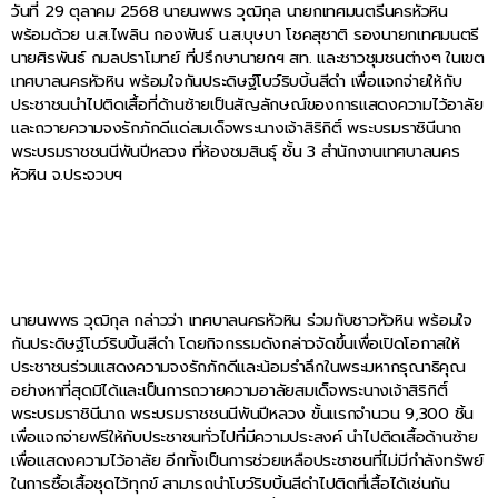
วันที่ 29 ตุลาคม 2568 นายนพพร วุฒิกุล นายกเทศมนตรีนครหัวหิน
พร้อมด้วย น.ส.ไพลิน กองพันธ์ น.ส.บุษบา โชคสุชาติ รองนายกเทศมนตรี
นายศิรพันธ์ กมลปราโมทย์ ที่ปรึกษานายกฯ สท. และชาวชุมชนต่างๆ ในเขต
เทศบาลนครหัวหิน พร้อมใจกันประดิษฐ์โบว์ริบบิ้นสีดำ เพื่อแจกจ่ายให้กับ
ประชาชนนำไปติดเสื้อที่ด้านซ้ายเป็นสัญลักษณ์ของการแสดงความไว้อาลัย
และถวายความจงรักภักดีแด่สมเด็จพระนางเจ้าสิริกิติ์ พระบรมราชินีนาถ
พระบรมราชชนนีพันปีหลวง ที่ห้องชมสินธุ์ ชั้น 3 สำนักงานเทศบาลนคร
หัวหิน จ.ประจวบฯ
นายนพพร วุฒิกุล กล่าวว่า เทศบาลนครหัวหิน ร่วมกับชาวหัวหิน พร้อมใจ
กันประดิษฐ์โบว์ริบบิ้นสีดำ โดยกิจกรรมดังกล่าวจัดขึ้นเพื่อเปิดโอกาสให้
ประชาชนร่วมแสดงความจงรักภักดีและน้อมรำลึกในพระมหากรุณาธิคุณ
อย่างหาที่สุดมิได้และเป็นการถวายความอาลัยสมเด็จพระนางเจ้าสิริกิติ์
พระบรมราชินีนาถ พระบรมราชชนนีพันปีหลวง ขั้นแรกจำนวน 9,300 ชิ้น
เพื่อแจกจ่ายฟรีให้กับประชาชนทั่วไปที่มีความประสงค์ นำไปติดเสื้อด้านซ้าย
เพื่อแสดงความไว้อาลัย อีกทั้งเป็นการช่วยเหลือประชาชนที่ไม่มีกำลังทรัพย์
ในการซื้อเสื้อชุดไว้ทุกข์ สามารถนำโบว์ริบบิ้นสีดำไปติดที่เสื้อได้เช่นกัน