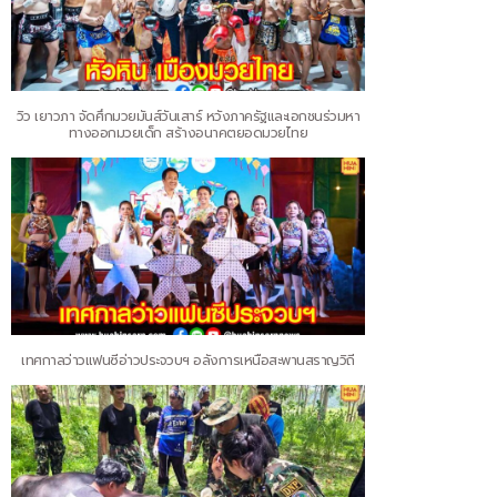
วิว เยาวภา จัดศึกมวยมันส์วันเสาร์ หวังภาครัฐและเอกชนร่วมหา
ทางออกมวยเด็ก สร้างอนาคตยอดมวยไทย
เทศกาลว่าวแฟนซีอ่าวประจวบฯ อลังการเหนือสะพานสราญวิถี