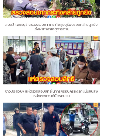
สบอ.3 เพชรบุรี ตรวจสอบซากกระทิงกุยบุรีพบรอยคล้ายถูกยิง
เร่งผ่าหาสาเหตุการตาย
ชาวประจวบฯ แห่ตรวจสอบสิทธิในการครอบครองรถแน่นขนส่ง
หลังตกเกณฑ์บัตรคนจน