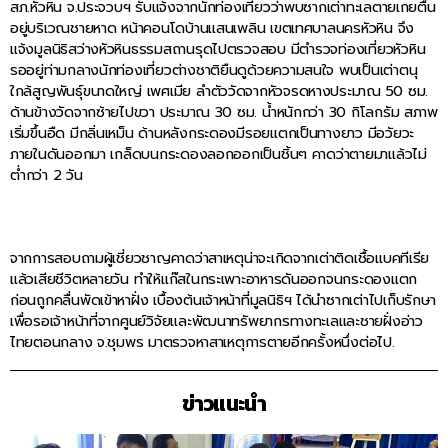
สภ.หัวหิน จ.ประจวบฯ รับแจ้งจากนักท่องเที่ยวว่าพบซากเต่าทะเลตายเกยตื้น
อยู่บริเวณชายหาด หน้าคอนโดบ้านแสนเพลิน เขตเทศบาลนครหัวหิน จึง
แจ้งมูลนิธิสว่างหัวหินธรรมสถานรุดไปตรวจสอบ มีตำรวจท่องเที่ยวหัวหิน
รออยู่ท่ามกลางนักท่องเที่ยวต่างชาติยืนดูด้วยความสนใจ พบเป็นเต่าตนุ
ใกล้สูญพันธุ์ขนาดใหญ่ เพศเมีย ลำตัววัดจากหัวจรดหางประมาณ 50 ซม.
ด้านข้างวัดจากซ้ายไปขวา ประมาณ 30 ซม. น้ำหนักกว่า 30 กิโลกรัม สภาพ
เริ่มขึ้นอืด มีกลิ่นเหม็น ด้านหลังกระดองมีรอยแตกเป็นทางยาว มีอวัยวะ
ภายในดันออกมา เกล็ดบนกระดองลอกออกเป็นชิ้นๆ คาดว่าตายมาแล้วไม่
ต่ำกว่า 2 วัน
จากการสอบถามผู้เชี่ยวชาญคาดว่าสาเหตุน่าจะเกิดจากเต่าติดเชื้อแบคทีเรีย
แล้วเสียชีวิตหลายวัน ทำให้แก๊สในกระเพาะอาหารดันออกจนกระดองแตก
ก่อนถูกคลื่นพัดเข้าหาฝั่ง เบื้องต้นเจ้าหน้าที่มูลนิธิฯ ได้นำซากเต่าไปเก็บรักษา
เพื่อรอเจ้าหน้าที่จากศูนย์วิจัยและพัฒนาทรัพยากรทางทะเลและชายฝั่งอ่าว
ไทยตอนกลาง จ.ชุมพร มาตรวจหาสาเหตุการตายอีกครั้งหนึ่งต่อไป.
ข่าวแนะนำ