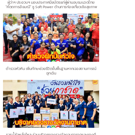
ผู้ว่าฯ ประจวบฯ มอบประกาศนียบัตรแก่ผู้ผ่านอบรมนวดไทย
“หัตถการอิงมณี” ชู Soft Power ด้านการท่องเที่ยวเชิงสุขภาพ
ตำรวจหัวหิน เพิ่มทักษะช่วยชีวิตขั้นพื้นฐานหากเจอสถานการณ์
ฉุกเฉิน
ธารน้ำใจหลั่งไหล ร่วมบริจาคของรางวัลงานกาชาดและของดี