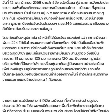
วันที่ 12 พฤศจิกายน 2568 นายสิทธิชัย สวัสดิ์แสน ผู้ว่าราชการจังหวัดประ
จวบฯ ลงพื้นที่และติดตามสถานการณ์ชายแดนไทย – เมียนมา ที่จุดผ่อน
ปรนด่านสิงขร บ้านไร่เครา หมู่ 6 ต.คลองวาฬ อ.เมืองประจวบฯ จากเหตุ
ปะทะกันระหว่างทหารเมียนมา กับกองกำลังกะเหรี่ยง KNU โดยมีนายชัย
ชาญ มูลมาก ป้องกันจังหวัดประจวบฯ ตชด.146 และหน่วยเฉพาะกิจจงอาง
ศึกให้การต้อนรับและรายงานข้อมูล
โดยก่อนเกิดเหตุปะทะกัน เจ้าหน้าที่ได้รับแจ้งจากแหล่งข่าวว่า ทหารเมียนมา
พัน ร.224 ได้เห็นโดรนของกองกำลังกะเหรี่ยง KNU บินขึ้นเหนือน่านฟ้า
เขตของตนและทราบว่ามีกองกำลังกระเหรี่ยง KNU เสริมกำลังเข้ามายัง
บริเวณจุดป่าช้า เลยไม้กั้นหน่วยราชการเมียนมา บ้านมูด่อง จึงใช้ปืน
ค.ขนาด 81 มม. ขนาด 105 มม. และขนาด 120 มม. ยิงออกจากฐานใส่
บริเวณพิกัดที่มีกองกำลังกะเหรี่ยงซุ่มอาศัยอยู่เป็นระยะๆ อย่างต่อเนื่อง
เพื่อป้องกันฐานปฏิบัติการจากการถูกปิดล้อมของฝ่ายต่อต้าน รวมถึง
เป็นการผลักดันให้ฝ่ายต่อต้านถอนกำลังออกจากพื้นที่ ทำให้มีกระสุนตกห่าง
จากแนวชายแดนไทยประมาณ 1 กิโลเมตร
จากสถานการณ์ดังกล่าว ทำให้มีชาวเมียนมาที่อาศัยภายในบ้านมูด่อง
ประมาณ 30 คน ได้อพยพหนีภัยออกจากพื้นที่มาพักชั่วคราวอยู่บริเวณ
พื้นที่อ้างสิทธิ (โนแมนแลนด์) พรมแดนด่านสิงขร โดยมีเจ้าหน้าที่ฝั่งไทยเฝ้า