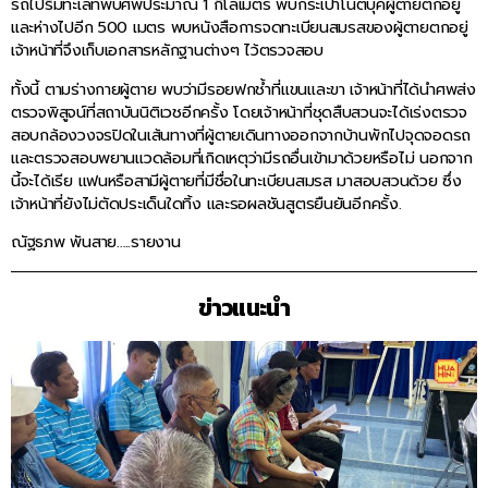
รถไปริมทะเลที่พบศพประมาณ 1 กิโลเมตร พบกระเป๋าโน๊ตบุ๊คผู้ตายตกอยู่
และห่างไปอีก 500 เมตร พบหนังสือการจดทะเบียนสมรสของผู้ตายตกอยู่
เจ้าหน้าที่จึงเก็บเอกสารหลักฐานต่างๆ ไว้ตรวจสอบ
ทั้งนี้ ตามร่างกายผู้ตาย พบว่ามีรอยฟกช้ำที่แขนและขา เจ้าหน้าที่ได้นำศพส่ง
ตรวจพิสูจน์ที่สถาบันนิติเวชอีกครั้ง โดยเจ้าหน้าที่ชุดสืบสวนจะได้เร่งตรวจ
สอบกล้องวงจรปิดในเส้นทางที่ผู้ตายเดินทางออกจากบ้านพักไปจุดจอดรถ
และตรวจสอบพยานแวดล้อมที่เกิดเหตุว่ามีรถอื่นเข้ามาด้วยหรือไม่ นอกจาก
นี้จะได้เรีย แฟนหรือสามีผู้ตายที่มีชื่อในทะเบียนสมรส มาสอบสวนด้วย ซึ่ง
เจ้าหน้าที่ยังไม่ตัดประเด็นใดทิ้ง และรอผลชันสูตรยืนยันอีกครั้ง.
ณัฐธภพ พันสาย…..รายงาน
ข่าวแนะนำ