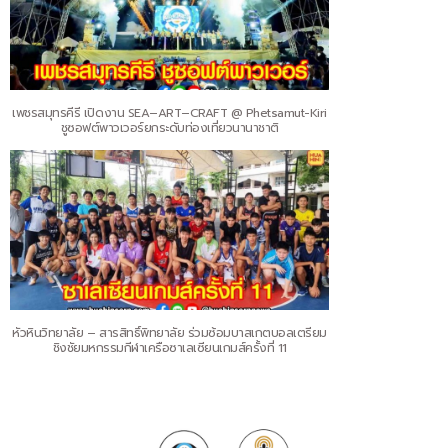
เพชรสมุทรคีรี เปิดงาน SEA–ART–CRAFT @ Phetsamut-Kiri
ชูซอฟต์พาวเวอร์ยกระดับท่องเที่ยวนานาชาติ
หัวหินวิทยาลัย – สารสิทธิ์พิทยาลัย ร่วมซ้อมบาสเกตบอลเตรียม
ชิงชัยมหกรรมกีฬาเครือซาเลเซียนเกมส์ครั้งที่ 11