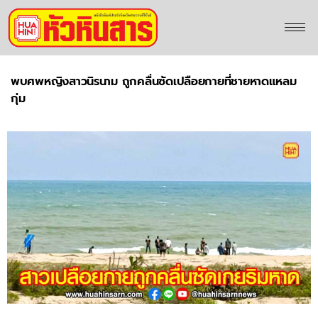
พบศพหญิงสาวนิรนาม ถูกคลื่นซัดเปลือยกายที่ชายหาดแหลม
กุ่ม