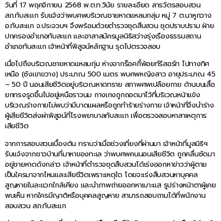
วันที่ 17 พฤศจิกายน 2568 พ.ต.ท.วินัย รายละเอียด สารวัตรสอบสวน
สภ.ทับสะแก รับแจ้งว่าพบศพบริเวณชายหาดแหลมกลุ่ม หมู่ 7 ต.นาหูกวาง
อ.ทับสะแก จ.ประจวบฯ จึงพร้อมด้วยตำรวจชุดสืบสวน ชุดปราบปราม ฝ่าย
ปกครองอำเภอทับสะแก และอาสาสมัครมูลนิธิสว่างรุ่งเรืองธรรมสถาน
อำเภอทับสะแก เจ้าหน้าที่พิสูจน์หลักฐาน รุดไปตรวจสอบ
เมื่อไปถึงบริเวณชายหาดแหลมกุ่ม ห่างจากร็อคกี้พ้อยท์รีสอร์ท ไปทางทิศ
เหนือ (ซังเขาขวาง) ประมาณ 500 เมตร พบศพหญิงสาว อายุประมาณ 45
– 50 ปี นอนเสียชีวิตอยู่บริเวณหาดทราย สภาพศพเปลือยกาย ด้านบนเสื้อ
ยกทรงรูดขึ้นไปอยู่เหนือราวนม กางเกงถูกถอดมาไว้ที่บริเวณหน้าแข้ง
บริเวณร่างกายไม่พบว่ามีบาดแผลหรือถูกทำร้ายร่างกาย เจ้าหน้าที่จึงนำร่าง
ผู้เสียชีวิตส่งผ่าพิสูจน์ที่โรงพยาบาลทับสะแก เพื่อตรวจสอบหาสาเหตุการ
เสียชีวิต
จากการสอบสวนเบื้องต้น ทราบว่าเมื่อช่วงเที่ยงที่ผ่านมา เจ้าหน้าที่มูลนิธิฯ
รับแจ้งจากชาวบ้านที่มาหาของทะเล ว่าพบศพคนนอนเสียชีวิต ถูกคลื่นซัดมา
อยู่ชายหาดดังกล่าว เจ้าหน้าที่ตำรวจชุดสืบสวนได้เร่งออกหาข่าวว่าผู้ตาย
เป็นใครมาจากไหนและเสียชีวิตเพราะเหตุใด โดยจะเร่งสืบสวนหาบุคคล
สูญหายในละแวกใกล้เคียง และนำภาพถ่ายออกหาเบาะแส รูปร่างหน้าตาผู้เคย
พบเห็น หากใครมีญาติหรือบุคคลสูญหาย สามารถสอบถามได้ที่พนักงาน
สอบสวน สภ.ทับสะแก