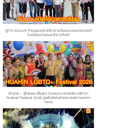
ผู้ว่าฯ ประจวบฯ ทำบุญและเปิดใช้อาคารเรียนรวมเอนกประสงค์
โรงเรียนบ้านหนองไผ่ ต.ทับใต้
จักรภพ – สุไพรพล เพ็ญแข ร่วมขบวน HUAHIN LGBTQ+
Festival Thailand 2026 ชูพลังสังคมไทยเคารพความหลาก
หลาย