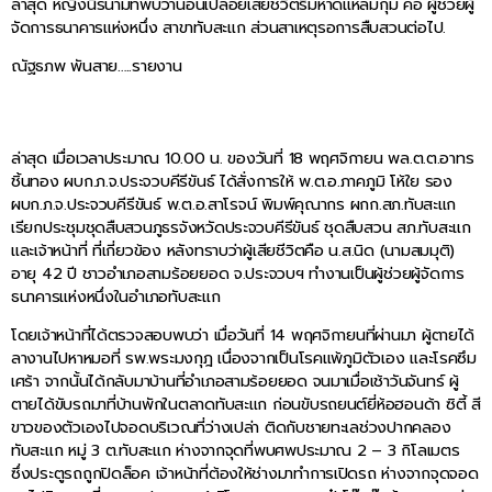
ล่าสุด หญิงนิรนามที่พบว่านอนเปลือยเสียชีวิตริมหาดแหลมกุ่ม คือ ผู้ช่วยผู้
จัดการธนาคารแห่งหนึ่ง สาขาทับสะแก ส่วนสาเหตุรอการสืบสวนต่อไป.
ณัฐธภพ พันสาย…..รายงาน
ล่าสุด เมื่อเวลาประมาณ 10.00 น. ของวันที่ 18 พฤศจิกายน พล.ต.ต.อาทร
ชิ้นทอง ผบก.ภ.จ.ประจวบคีรีขันธ์ ได้สั่งการให้ พ.ต.อ.ภาคภูมิ โห้ใย รอง
ผบก.ภ.จ.ประจวบคีรีขันธ์ พ.ต.อ.สาโรจน์ พิมพ์คุณากร ผกก.สภ.ทับสะแก
เรียกประชุมชุดสืบสวนภูธรจังหวัดประจวบคีรีขันธ์ ชุดสืบสวน สภ.ทับสะแก
และเจ้าหน้าที่ ที่เกี่ยวข้อง หลังทราบว่าผู้เสียชีวิตคือ น.ส.นิด (นามสมมุติ)
อายุ 42 ปี ชาวอำเภอสามร้อยยอด จ.ประจวบฯ ทำงานเป็นผู้ช่วยผู้จัดการ
ธนาคารแห่งหนึ่งในอำเภอทับสะแก
โดยเจ้าหน้าที่ได้ตรวจสอบพบว่า เมื่อวันที่ 14 พฤศจิกายนที่ผ่านมา ผู้ตายได้
ลางานไปหาหมอที่ รพ.พระมงกุฎ เนื่องจากเป็นโรคแพ้ภูมิตัวเอง และโรคซึม
เศร้า จากนั้นได้กลับมาบ้านที่อำเภอสามร้อยยอด จนมาเมื่อเช้าวันจันทร์ ผู้
ตายได้ขับรถมาที่บ้านพักในตลาดทับสะแก ก่อนขับรถยนต์ยี่ห้อฮอนด้า ซิตี้ สี
ขาวของตัวเองไปจอดบริเวณที่ว่างเปล่า ติดกับชายทะเลช่วงปากคลอง
ทับสะแก หมู่ 3 ต.ทับสะแก ห่างจากจุดที่พบศพประมาณ 2 – 3 กิโลเมตร
ซึ่งประตูรถถูกปิดล็อค เจ้าหน้าที่ต้องให้ช่างมาทำการเปิดรถ ห่างจากจุดจอด