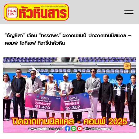
“อัญชิสา” เฉือน “ทรรศพร” ผงาดแชมป์ ปิดฉากเทนนิสแคล –
คอมพ์ ไอทีเอฟ ที่อารีน่าหัวหิน