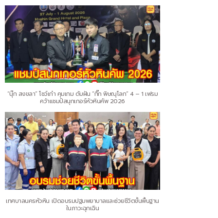
“นุ๊ก สงขลา” โชว์เก๋า คุมเกม ดับฝัน “กิ๊ก พิษณุโลก” 4 – 1 เฟรม
คว้าแชมป์สนุกเกอร์หัวหินคัพ 2026
เทศบาลนครหัวหิน เปิดอบรมปฐมพยาบาลและช่วยชีวิตขั้นพื้นฐาน
ในภาวะฉุกเฉิน