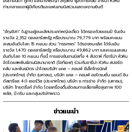
อันดามันดา ภูเก็ต และนางพีรญา สกุลคง ผู้จัดการคลับ อารีน่า หัวหิน
ท่ามกลางแขกผู้มีเกียรติและแฟนเทนนิสร่วมแสดงความยินดี
“อัญชิสา” ในฐานะผู้ชนะเลิศประเภทหญิงเดี่ยว ได้ครองถ้วยแชมป์ รับเงิน
รางวัล 2,352 ดอลลาร์สหรัฐ หรือประมาณ 79,779 บาท พร้อมคะแนน
สะสมอันดับโลก 15 คะแนน ส่วน “ทรรศพร” ได้รองชนะเลิศ ได้รับเงิน
รางวัล 1,470 ดอลลาร์สหรัฐ หรือประมาณ 49,862 บาท และคะแนนสะสม
อันดับโลก 10 คะแนน ทั้งนี้ การแข่งขันเทนนิสทั้ง 4 สัปดาห์ ที่อารีน่า หัวหิน
จัดโดยสหพันธ์เทนนิสนานาชาติ (ไอทีเอฟ) ร่วมกับอารีน่า หัวหิน สปอร์ต
คลับ และพันธมิตร นำโดยบริษัท แคล – คอมพ์ อีเล็คโทรนิคส์
(ประเทศไทย) จำกัด (มหาชน), บริษัท แคล – คอมพ์ ออโตเมชั่น แอนด์ อิน
ดัสเทรียล 4.0 เซอร์วิส (ประเทศไทย) บริษัท ช.การช่าง จำกัด (มหาชน),
บริษัท ไทยดริ้งค์ จำกัด โดยเครื่องดื่มอัดลมทางเลือกเพื่อสุขภาพ 100
พลัส, บี.กริม และกลุ่มบริษัทพราว.
ข่าวแนะนำ