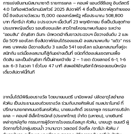
การแข่งขันเทนนิสนานาชาติ รายการแคล – คอมพ์ แอนด์ซีซีเอยู อินดัสตรี
4.0 ไอทีเอฟเวิลด์เทนนิสทัวร์ 2025 สัปดาห์ที่ 4 ซึ่งเป็นสัปดาห์สุดท้ายของ
ปีนี้ ชิงเงินรางวัลรวม 15,000 ดอลลาร์สหรัฐ หรือประมาณ 508,800
บาท ที่อารีน่า หัวหิน จ.ประจวบฯ เมื่อวันที่ 23 พฤศจิกายน ซึ่งเป็นวันสุดท้าย
ประเภทหญิงเดี่ยว รอบชิงชนะเลิศ สาวไทยโคจรมาพบกันเอง ระหว่าง
“ออมสิน” อัญชิสา ฉันทะ นักหวดเจ้าถิ่นชาวประจวบฯ มือวางอันดับ 2 และ
มือ 509 ของโลก ซึ่งสัปดาห์ก่อนได้รองแชมป์ ลงสนามพบกับ “แต้ว” ทรร
ศพร นาคหล่อ มือวางอันดับ 3 และมือ 541 ของโลก แม้นอกสนามทั้งคู่จะ
สนิทกัน แต่เมื่อลงสนามก็สู้กันอย่างเต็มที่ ชนิดที่ต้องเล่นเซตสามเพื่อ
ตัดสิน และเป็นอัญชิสา ที่เป็นฝ่ายคว้าชัย 2 – 1 เซต ด้วยสกอร์ 6-1, 1-6
และ 6-3 ในเวลา 1 ชั่วโมง 47 นาที ส่งผลให้อัญชิสาได้ครองแชมป์หญิง
เดี่ยวสัปดาห์นี้ทันที
จากนั้นได้มีพิธีมอบรางวัล โดยนายมนตรี มานิชพงษ์ ปลัดอาวุโสอำเภอ
หัวหิน เป็นประธานมอบถ้วยรางวัล ร่วมกับนายศิรพันธ์ กมลปราโมทย์ ที่
ปรึกษานายกเทศมนตรีนครหัวหิน, นายธนะศักดิ์ จรรยาพูล กรรมการบริษัท
แคล – คอมพ์ อีเล็คโทรนิคส์ (ประเทศไทย) จํากัด (มหาชน), นายชินทร์
เหล่าฤกษ์อุทัย กรรมการผู้จัดการโรงแรมไอสนุก หัวหิน, นายนฐา ชมเสวี ผู้
จัดการทั่วไปกลุ่มสวนน้ำ วานานาวา วอเตอร์ จังเกิ้ล /อารีน่า หัวหิน /