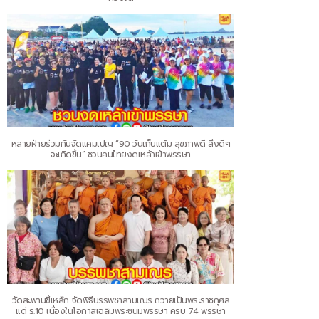
หลายฝ่ายร่วมกันจัดแคมเปญ “90 วันเก็บแต้ม สุขภาพดี สิ่งดีๆ
จะเกิดขึ้น” ชวนคนไทยงดเหล้าเข้าพรรษา
วัดสะพานขี้เหล็ก จัดพิธีบรรพชาสามเณร ถวายเป็นพระราชกุศล
แด่ ร.10 เนื่องในโอกาสเฉลิมพระชนมพรรษา ครบ 74 พรรษา