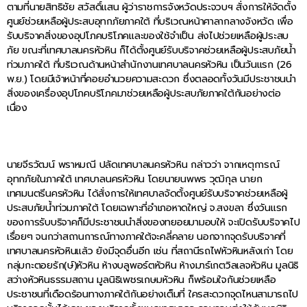
ตามที่นายสิทธิชัย สวัสดิ์แสน ผู้ว่าราชการจังหวัดประจวบฯ สั่งการให้จัดตั้ง
ศูนย์ช่วยเหลือผู้ประสบอุทกภัยภาคใต้ ที่บริเวณหน้าศาลากลางจังหวัด เพื่อ
รับบริจาคสิ่งของอุปโภคบริโภคและของใช้จำเป็น ส่งไปช่วยเหลือผู้ประสบ
ภัย ขณะที่เทศบาลนครหัวหิน ก็ได้ตั้งศูนย์รับบริจาคช่วยเหลือผู้ประสบภัยน้ำ
ท่วมภาคใต้ ที่บริเวณด้านหน้าสำนักงานเทศบาลนครหัวหิน เป็นวันแรก (26
พ.ย.) โดยมีเจ้าหน้าที่คอยอำนวยความสะดวก ซึ่งตลอดทั้งวันมีประชาชนนำ
สิ่งของเครื่องอุปโภคบริโภคมาช่วยเหลือผู้ประสบภัยภาคใต้กันอย่างต่อ
เนื่อง
นายจีรวัฒน์ พราหมณี ปลัดเทศบาลนครหัวหิน กล่าวว่า จากเหตุการณ์
อุทกภัยในภาคใต้ เทศบาลนครหัวหิน โดยนายนพพร วุฒิกุล นายก
เทศมนตรีนครหัวหิน ได้สั่งการให้เทศบาลจัดตั้งศูนย์รับบริจาคช่วยเหลือผู้
ประสบภัยน้ำท่วมภาคใต้ โดยเฉพาะที่อำเภอหาดใหญ่ จ.สงขลา ซึ่งวันแรก
ของการรับบริจาคก็มีประชาชนนำสิ่งของทยอยมามอบให้ จะเปิดรับบริจาคไป
เรื่อยๆ จนกว่าสถานการณ์ทางภาคใต้จะคลี่คลาย นอกจากจุดรับบริจาคที่
เทศบาลนครหัวหินแล้ว ยังมีจุดอื่นอีก เช่น ที่สถานีรถไฟหัวหินหลังเก่า โดย
กลุ่มกะตอยรัก(ษ์)หัวหิน ห้างบลูพอร์ตหัวหิน ห้างมาร์เกตวิลเลจหัวหิน มูลนิธิ
สว่างหัวหินธรรมสถาน มูลนิธิเพชรเกษมหัวหิน ก็พร้อมใจกันช่วยเหลือ
ประชาชนที่เดือดร้อนทางภาคใต้กันอย่างเต็มที่ ใครสะดวกจุดไหนสามารถไป