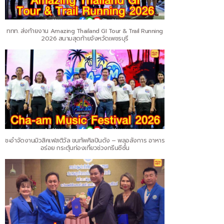
ททท. ส่งท้ายงาน Amazing Thailand GI Tour & Trail Running
2026 สนามสุดท้ายจังหวัดเพชรบุรี
ชะอำจัดงานมิวสิคเฟสติวัล ขนทัพศิลปินดัง – พลุอลังการ อาหาร
อร่อย กระตุ้นท่องเที่ยวช่วงกรีนซีซั่น