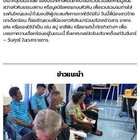
บริจาคจุดนั้นได้เลย ของบริจาคทั้งหมดเทศบาลจะรวบรวมส่งให้กับมูลนิธิ
สว่างหัวหินธรรมสถาน หรือมูลนิธิเพชรเกษมหัวหิน เพื่อรวบรวมขนถ่ายใส่
รถคันใหญ่และนำไปมอบให้ผู้ประสบภัยทางภาคใต้ต่อไป วันนี้พี่น้องชาวไทย
เราเดือดร้อน ก็ขอเชิญชวนพี่น้องชาวหัวหินมาร่วมบริจาคข้าวสาร อาหาร
แห้ง หรือของใช้จำเป็น เช่น สบู่ ยาสีฟัน หรือยาแก้น้ำกัดเท้าต่างๆ เพื่อ
บรรเทาความเดือดร้อนอยู่ในขณะนี้ ซึ่งเทศบาลเปิดรับบริจาคตั้งแต่วันจันทร์
– วันศุกร์ ในเวลาราชการ.
ข่าวแนะนำ