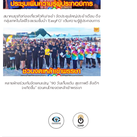
สมาคมธุรกิจท่องเที่ยวหัวหิน/ชะอำ จัดประชุมใหญ่ประจำเดือน ดึง
กลุ่มเทคโนโลยีโรงแรมชั้นนำ ‘EasyFO’ เติมความรู้ผู้ประกอบการ
หลายฝ่ายร่วมกันจัดแคมเปญ “90 วันเก็บแต้ม สุขภาพดี สิ่งดีๆ
จะเกิดขึ้น” ชวนคนไทยงดเหล้าเข้าพรรษา