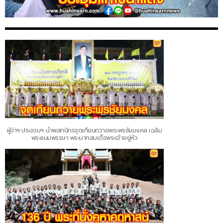
ผู้ว่าฯ ประจวบฯ นำพสกนิกรจุดเทียนถวายพระพรชัยมงคล เฉลิม
พระชนมพรรษา พระบาทสมเด็จพระเจ้าอยู่หัว