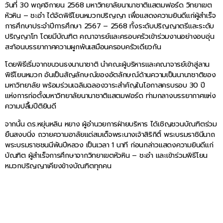
วันที่ 30 พฤศจิกายน 2568 มหาวิทยาลัยนานาชาติแสตมฟอร์ด วิทยาเขต
หัวหิน – ชะอำ ได้จัดพิธีโยนหมวกปริญญา เพื่อแสดงความยินดีแก่ผู้สำเร็จ
การศึกษาประจำปีการศึกษา 2567 – 2568 ทั้งระดับปริญญาตรีและระดับ
ปริญญาโท โดยมีบัณฑิต คณาจารย์และครอบครัวเข้าร่วมงานอย่างอบอุ่น
สะท้อนบรรยากาศความผูกพันเสมือนครอบครัวเดียวกัน
โดยพิธีเริ่มจากขบวนธงนานาชาติ นำคณะผู้บริหารและคณาจารย์เข้าสู่ลาน
พิธีโยนหมวก อันเป็นสัญลักษณ์ของอัตลักษณ์ด้านความเป็นนานาชาติของ
มหาวิทยาลัย พร้อมร่วมเฉลิมฉลองวาระสำคัญในโอกาสครบรอบ 30 ปี
แห่งการก่อตั้งมหาวิทยาลัยนานาชาติแสตมฟอร์ด ท่ามกลางบรรยากาศแห่ง
ความปลื้มปีติยินดี
จากนั้น ดร.หยุ่นหลิน หยาง ผู้อำนวยการฝ่ายบริหาร ได้เชิญชวนบัณฑิตร่วม
ยืนสงบนิ่ง ถวายความอาลัยแด่สมเด็จพระนางเจ้าสิริกิติ์ พระบรมราชินีนาถ
พระบรมราชชนนีพันปีหลวง เป็นเวลา 1 นาที ก่อนกล่าวแสดงความยินดีแก่
บัณฑิต ผู้สำเร็จการศึกษาจากวิทยาเขตหัวหิน – ชะอำ และเข้าร่วมพิธีโยน
หมวกปริญญาเคียงข้างบัณฑิตทุกคน