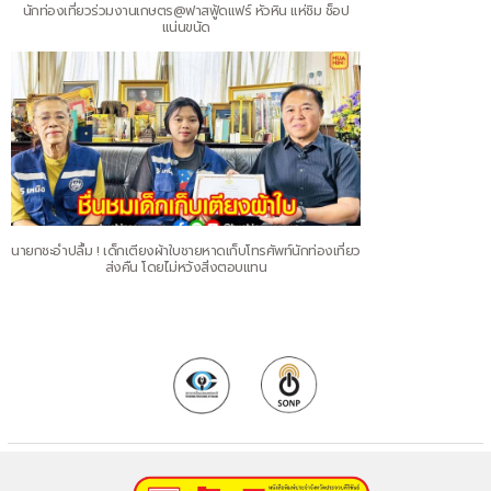
นักท่องเที่ยวร่วมงานเกษตร@ฟาสฟู้ดแฟร์ หัวหิน แห่ชิม ช็อป
แน่นขนัด
นายกชะอำปลื้ม ! เด็กเตียงผ้าใบชายหาดเก็บโทรศัพท์นักท่องเที่ยว
ส่งคืน โดยไม่หวังสิ่งตอบแทน