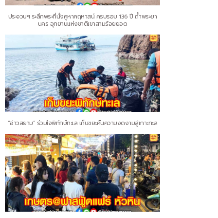
ประจวบฯ ระลึกพระที่นั่งคูหาคฤหาสน์ ครบรอบ 136 ปี ถ้ำพระยา
นคร อุทยานแห่งชาติเขาสามร้อยยอด
“อ่าวสยาม” ร่วมใจพิทักษ์ทะเล เก็บขยะคืนความงดงามสู่เกาะทะล