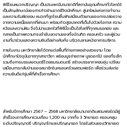
พิธีโยนหมวกปริญญา เป็นประเพณีนานาชาติที่สถาบันอุดมศึกษาทั่วโลกใช้
เป็นสัญลักษณ์ของการก้าวข้ามจากชีวิตนักศึกษา สู่บทใหม่แห่งการทำงาน
และความรับผิดชอบ หมวกที่ถูกโยนขึ้นฟ้าเสมือนตัวแทนของการปล่อยวาง
จากความเหนื่อยยากที่ผ่านมา พร้อมก้าวสู่อนาคตที่เต็มไปด้วยโอกาส ความ
หวังและความฝัน จึงไม่น่าแปลกใจที่พิธีนี้จะเป็นไฮไลท์ที่ทุกคนรอคอย และ
กลายเป็นภาพความทรงจำอันงดงามของทั้งบัณฑิต ครอบครัว และผู้ร่วม
งานที่มาร่วมแสดงความยินดีอย่างคับคั่ง บริเวณลานหน้าอาคารบริหาร
ภายในงาน มหาวิทยาลัยได้ตกแต่งพื้นที่ถ่ายภาพอย่างสวยงาม โดย
นักศึกษาปัจจุบันจากทุกสาขาวิชา พร้อมบูธถ่ายภาพ บูธดอกไม้ ของที่ระลึก
รวมถึงการบรรเลงดนตรีโดยชมรมดนตรี สร้างบรรยากาศอบอุ่น เปรียบ
เสมือนการกลับบ้านของสมาชิกในครอบครัวแสตมฟอร์ด เพื่อร่วมส่งต่อ
ความยินดีแก่รุ่นพี่ที่สำเร็จการศึกษา
สำหรับปีการศึกษา 2567 – 2568 มหาวิทยาลัยนานาชาติแสตมฟอร์ดมีผู้
สำเร็จจบการศึกษารวมเกือบ 1,200 คน จากทั้ง 3 วิทยาเขต ครอบคลุม
ระดับปริญญาตรี ปริญญาโทและปริญญาเอก โดยในส่วนของวิทยาเขต