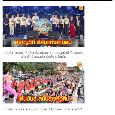
เปิดแล้ว “สราญวิถี สีสันแห่งสายลม” ชมบอลลูนยักษ์เรืองแสงริม
อ่าว เช็กอินแลนด์มาร์กดัง 3 วันเต็ม
หัวหินจัดเต้นมันส์ สนั่นราง โชว์สเต็ปแอโรบิคแน่นสถานีรถไฟ