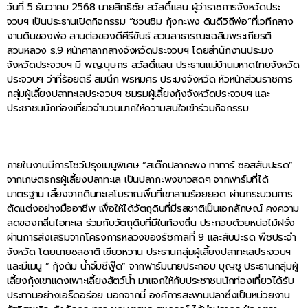
วันที่ 5 ธันวาคม 2568 นายสิทธิชัย สวัสดิ์แสน ผู้ว่าราชการจังหวัดประ
จวบฯ เป็นประธานเปิดกิจกรรม “ชวนชิม กุ้งกะพง ดินดีวิถีพ่อ”ที่เวทีกลาง
งานดินของพ่อ สานต่อของดีคีรีขันธ์ สวนสาธารณะเฉลิมพระเกียรติ
สวนหลวง ร.9 หน้าศาลากลางจังหวัดประจวบฯ โดยสำนักงานประมง
จังหวัดประจวบฯ มี พญ.บุษกร สวัสดิ์แสน ประธานแม่บ้านมหาดไทยจังหวัด
ประจวบฯ ว่าที่ร้อยตรี สมนึก พรหมศร ประมงจังหวัด หัวหน้าส่วนราชการ
กลุ่มผู้เลี้ยงปลาทะเลประจวบฯ ชมรมผู้เลี้ยงกุ้งจังหวัดประจวบฯ และ
ประชาชนนักท่องเที่ยวจำนวนมากให้ความสนใจเข้าร่วมกิจกรรม
ภายในงานมีการโชว์ปรุงเมนูพิเศษ “สเต๊กปลากะพง ทาทาร์ ซอสสับปะรด”
จากเกษตรกรผู้เลี้ยงปลาทะเล เป็นปลากะพงขาวสดๆ จากฟาร์มที่ได้
มาตรฐาน เลี้ยงจากดินทะเลโบราณพื้นที่เขาสามร้อยยอด ผ่านกระบวนการ
ตัดแต่งอย่างมืออาชีพ เพื่อให้ได้วัตถุดิบที่มีรสชาติเป็นเอกลักษณ์ คงความ
สดของกลิ่นไอทะเล ร่วมกับวัตถุดิบที่มีในท้องถิ่น ประกอบด้วยหน่อไม้ฝรั่ง
ผ่านการส่งเสริมจากโครงการหลวงของรัชกาลที่ 9 และสับปะรด พืชประจำ
จังหวัด โดยนายชลชาติ เขียวหวาน ประธานกลุ่มผู้เลี้ยงปลาทะเลประจวบฯ
และมีเมนู ” กุ้งต้ม น้ำจิ้มซีฟู๊ด” จากฟาร์มนายประกอบ บุญชู ประธานกลุ่มผู้
เลี้ยงกุ้งเขาแดงเพาะเลี้ยงสัตว์น้ำ มาแจกให้กับประชาชนนักท่องเที่ยวได้รับ
ประทานอย่างเอร็ดอร่อย นอกจากนี้ องค์การสะพานปลาซึ่งเป็นหน่วยงาน