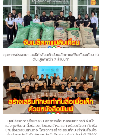
ศุลกากรประจวบฯ สนธิกำลังสกัดจับเมล็ดกาแฟดิบเถื่อนเกือบ 10
ตัน มูลค่ากว่า 7 ล้านบาท
มูลนิธิสภาการสื่อมวลชน สภาการสื่อมวลชนแห่งชาติ จับมือ
กองทุนพัฒนาสื่อปลอดภัยและสร้างสรรค์ พร้อมด้วยภาคีเครือ
ข่ายสื่อมวลชนสานต่อ ‘โครงการสร้างเสริมทักษะเท่าทันสื่อเพื่อ
เด็กด้วยหนังสือพิมพ์และหนังสือพิมพ์ออนไลน์ ประจำปี 2569’