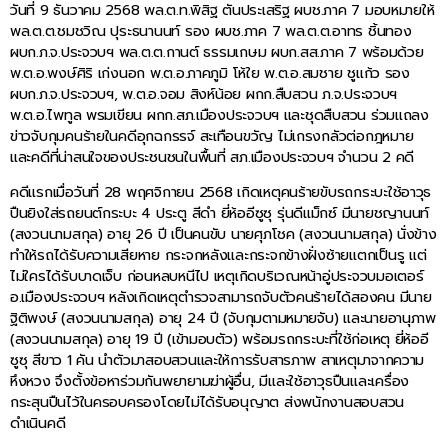
วันที่ 9 ธันวาคม 2568 พล.ต.ท.พิสิฐ ตันประเสริฐ ผบช.ภาค 7 มอบหมายให้
พล.ต.ต.ชมชวิณ ปุระธนานนท์ รอง ผบช.ภาค 7 พล.ต.ต.อาทร ชิ้นทอง
ผบก.ภ.จ.ประจวบฯ พล.ต.ต.กานต์ ธรรมเกษม ผบก.สส.ภาค 7 พร้อมด้วย
พ.ต.อ.พงษ์ศิริ เก่งนอก พ.ต.อ.ภาคภูมิ โห้ใย พ.ต.อ.สมชาย ชูแก้ว รอง
ผบก.ภ.จ.ประจวบฯ, พ.ต.อ.จอม สิงห์น้อย ผกก.สืบสวน ภ.จ.ประจวบฯ
พ.ต.อ.ไพทูล พรมเขียน ผกก.สภ.เมืองประจวบฯ และชุดสืบสวน ร่วมแถลง
ข่าวจับกุมคนร้ายในคดีอุกฉกรรจ์ สะเทือนขวัญ ไม่เกรงกลัวต่อกฎหมาย
และคดีที่น่าสนใจของประชนชนในพื้นที่ สภ.เมืองประจวบฯ จำนวน 2 คดี
คดีแรกเมื่อวันที่ 28 พฤศจิกายน 2568 เกิดเหตุคนร้ายขับรถกระบะใช้อาวุธ
ปืนยิงใส่รถยนต์กระบะ 4 ประตู สีดำ ยี่ห้ออีซูซุ รุ่นดีแม็กซ์ มีนายชญานนท์
(สงวนนามสกุล) อายุ 26 ปี เป็นคนขับ นายศุภโชค (สงวนนามสกุล) นั่งข้าง
ทำให้รถได้รับความเสียหาย กระจกหลังและกระจกข้างฝั่งซ้ายแตกเป็นรู แต่
ไม่ใครได้รับบาดเจ็บ ก่อนหลบหนีไป เหตุเกิดบริเวณหน้าอู่ประจวบมอเตอร์
อ.เมืองประจวบฯ หลังเกิดเหตุตำรวจสามารถจับตัวคนร้ายได้สองคน มีนาย
ฐิติพงษ์ (สงวนนามสกุล) อายุ 24 ปี (จับกุมตามหมายจับ) และนายอานุภาพ
(สงวนนามสกุล) อายุ 19 ปี (เข้ามอบตัว) พร้อมรถกระบะที่ใช้ก่อเหตุ ยี่ห้ออี
ซูซุ สีขาว 1 คัน นำตัวมาสอบสวนและให้การรับสารภาพ สาเหตุมาจากความ
หึงหวง จึงตั้งข้อหาร่วมกันพยายามฆ่าผู้อื่น, มีและใช้อาวุธปืนและเครื่อง
กระสุนปืนไว้ในครอบครองโดยไม่ได้รับอนุญาต ส่งพนักงานสอบสวน
ดำเนินคดี