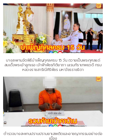
บางสะพานจัดพิธีบำเพ็ญกุศลครบ 15 วัน ถวายเป็นพระกุศลแด่
สมเด็จพระเจ้าลูกเธอ เจ้าฟ้าพัชรกิติยาภา นเรนทิราเทพยวดี กรม
หลวงราชสาริณีศิริพัชร มหาวัชรราชธิดา
ตำรวจบางสะพานปราบปรามยาเสพติดและอาชญากรรมอย่างต่อ
เนื่อง