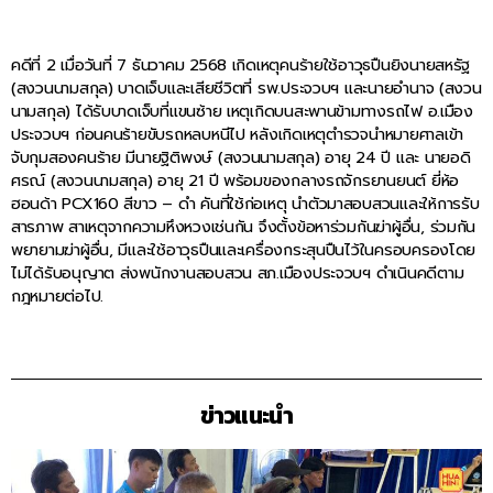
คดีที่ 2 เมื่อวันที่ 7 ธันวาคม 2568 เกิดเหตุคนร้ายใช้อาวุธปืนยิงนายสหรัฐ
(สงวนนามสกุล) บาดเจ็บและเสียชีวิตที่ รพ.ประจวบฯ และนายอำนาจ (สงวน
นามสกุล) ได้รับบาดเจ็บที่แขนซ้าย เหตุเกิดบนสะพานข้ามทางรถไฟ อ.เมือง
ประจวบฯ ก่อนคนร้ายขับรถหลบหนีไป หลังเกิดเหตุตำรวจนำหมายศาลเข้า
จับกุมสองคนร้าย มีนายฐิติพงษ์ (สงวนนามสกุล) อายุ 24 ปี และ นายอดิ
ศรณ์ (สงวนนามสกุล) อายุ 21 ปี พร้อมของกลางรถจักรยานยนต์ ยี่ห้อ
ฮอนด้า PCX160 สีขาว – ดำ คันที่ใช้ก่อเหตุ นำตัวมาสอบสวนและให้การรับ
สารภาพ สาเหตุจากความหึงหวงเช่นกัน จึงตั้งข้อหาร่วมกันฆ่าผู้อื่น, ร่วมกัน
พยายามฆ่าผู้อื่น, มีและใช้อาวุธปืนและเครื่องกระสุนปืนไว้ในครอบครองโดย
ไม่ได้รับอนุญาต ส่งพนักงานสอบสวน สภ.เมืองประจวบฯ ดำเนินคดีตาม
กฎหมายต่อไป.
ข่าวแนะนำ