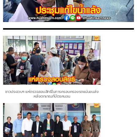
ชาวประจวบฯ แห่ตรวจสอบสิทธิในการครอบครองรถแน่นขนส่ง
หลังตกเกณฑ์บัตรคนจน