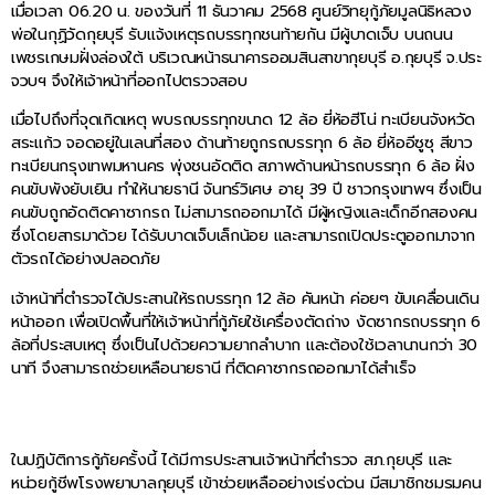
เมื่อเวลา 06.20 น. ของวันที่ 11 ธันวาคม 2568 ศูนย์วิทยุกู้ภัยมูลนิธิหลวง
พ่อในกุฏิวัดกุยบุรี รับแจ้งเหตุรถบรรทุกชนท้ายกัน มีผู้บาดเจ็บ บนถนน
เพชรเกษมฝั่งล่องใต้ บริเวณหน้าธนาคารออมสินสาขากุยบุรี อ.กุยบุรี จ.ประ
จวบฯ จึงให้เจ้าหน้าที่ออกไปตรวจสอบ
เมื่อไปถึงที่จุดเกิดเหตุ พบรถบรรทุกขนาด 12 ล้อ ยี่ห้อฮีโน่ ทะเบียนจังหวัด
สระแก้ว จอดอยู่ในเลนที่สอง ด้านท้ายถูกรถบรรทุก 6 ล้อ ยี่ห้ออีซูซุ สีขาว
ทะเบียนกรุงเทพมหานคร พุ่งชนอัดติด สภาพด้านหน้ารถบรรทุก 6 ล้อ ฝั่ง
คนขับพังยับเยิน ทำให้นายธานี จันทร์วิเศษ อายุ 39 ปี ชาวกรุงเทพฯ ซึ่งเป็น
คนขับถูกอัดติดคาซากรถ ไม่สามารถออกมาได้ มีผู้หญิงและเด็กอีกสองคน
ซึ่งโดยสารมาด้วย ได้รับบาดเจ็บเล็กน้อย และสามารถเปิดประตูออกมาจาก
ตัวรถได้อย่างปลอดภัย
เจ้าหน้าที่ตำรวจได้ประสานให้รถบรรทุก 12 ล้อ คันหน้า ค่อยๆ ขับเคลื่อนเดิน
หน้าออก เพื่อเปิดพื้นที่ให้เจ้าหน้าที่กู้ภัยใช้เครื่องตัดถ่าง งัดซากรถบรรทุก 6
ล้อที่ประสบเหตุ ซึ่งเป็นไปด้วยความยากลำบาก และต้องใช้เวลานานกว่า 30
นาที จึงสามารถช่วยเหลือนายธานี ที่ติดคาซากรถออกมาได้สำเร็จ
ในปฏิบัติการกู้ภัยครั้งนี้ ได้มีการประสานเจ้าหน้าที่ตำรวจ สภ.กุยบุรี และ
หน่วยกู้ชีพโรงพยาบาลกุยบุรี เข้าช่วยเหลืออย่างเร่งด่วน มีสมาชิกชมรมคน