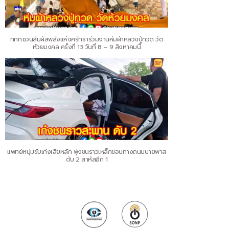
ททท.ชวนสัมผัสพลังแห่งศรัทธาร่วมงานห่มผ้าหลวงปู่ทวด วัด
ห้วยมงคล ครั้งที่ 13 วันที่ 8 – 9 สิงหาคมนี้
แพทย์หนุ่มขับเก๋งเสียหลัก พุ่งชนราวเหล็กขอบทางถนนบายพาส
ดับ 2 สาหัสอีก 1