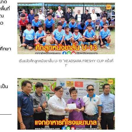
ขนาด
้นที่
าณ
าว
มศึกษา
เริ่มแล้วศึกลูกหนังขาสั้น U-13 “KEADSARA FRESHY CUP ครั้งที่
1”
เป็น