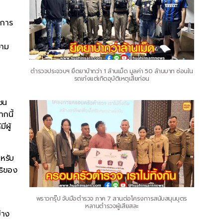
บการ
วาม
ตำรวจประจวบฯ ยึดยาบ้ากว่า 1 ล้านเม็ด มูลค่า 50 ล้านบาท ซ่อนใน
รถเก๋งแต่เกิดอุบัติเหตุเสียก่อน
ชน
กนี้
ผู้
หรับ
ธิของ
พราวกรุ๊ป จับมือตำรวจ ภาค 7 สานต่อโครงการสนับสนุนบุตร
หลานตำรวจผู้เสียสละ
่าง