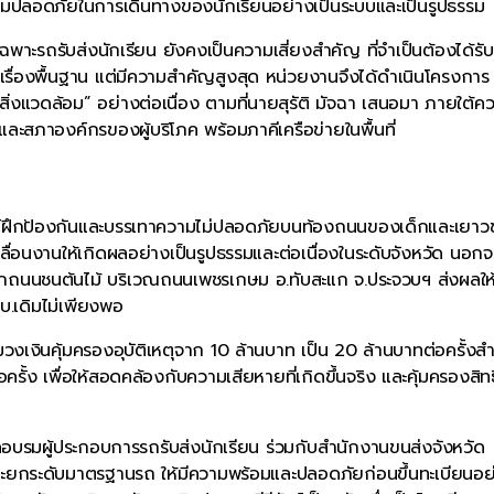
วามปลอดภัยในการเดินทางของนักเรียนอย่างเป็นระบบและเป็นรูปธรรม
าะรถรับส่งนักเรียน ยังคงเป็นความเสี่ยงสำคัญ ที่จำเป็นต้องได้รั
เรื่องพื้นฐาน แต่มีความสำคัญสูงสุด หน่วยงานจึงได้ดำเนินโครงการ
งแวดล้อม” อย่างต่อเนื่อง ตามที่นายสุรัติ มัจฉา เสนอมา ภายใต้ค
ะสภาองค์กรของผู้บริโภค พร้อมภาคีเครือข่ายในพื้นที่
นศูนย์ฝึกป้องกันและบรรเทาความไม่ปลอดภัยบนท้องถนนของเด็กและเยาว
ลื่อนงานให้เกิดผลอย่างเป็นรูปธรรมและต่อเนื่องในระดับจังหวัด นอกจา
ตกถนนชนต้นไม้ บริเวณถนนเพชรเกษม อ.ทับสะแก จ.ประจวบฯ ส่งผลให้มี
บ.เดิมไม่เพียงพอ
วงเงินคุ้มครองอุบัติเหตุจาก 10 ล้านบาท เป็น 20 ล้านบาทต่อครั้งสำ
ั้ง เพื่อให้สอดคล้องกับความเสียหายที่เกิดขึ้นจริง และคุ้มครองสิท
ัดอบรมผู้ประกอบการรถรับส่งนักเรียน ร่วมกับสำนักงานขนส่งจังหวัด
ละยกระดับมาตรฐานรถ ให้มีความพร้อมและปลอดภัยก่อนขึ้นทะเบียนอย