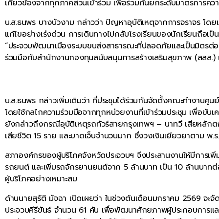
เกี่ยวข้องจากทุกภาคส่วนเข้าร่วม เพื่อร่วมกันยกระดับมาตรการค
น.ส.ธนพร บางบัวงาม กล่าวว่า ปัญหาอุบัติเหตุจากการจราจร โดยเฉพ
แก้ไขอย่างเร่งด่วน การเดินทางไปกลับโรงเรียนของนักเรียนถือเป็น
“ประจวบพัฒนาเมืองระบบขนส่งสาธารณะที่ปลอดภัยและเป็นมิตรต่อสิ่
ร่วมมือกับสำนักงานกองทุนสนับสนุนการสร้างเสริมสุขภาพ (สสส.) แล
น.ส.ธนพร กล่าวเพิ่มเติมว่า ที่ประชุมได้ร่วมกันจัดตั้งคณะทำงา
โดยใช้กลไกความร่วมมือจากทุกหน่วยงานที่เข้าร่วมประชุม เพื่อขับเค
ยังกล่าวถึงกรณีอุบัติเหตุรถทัวร์สายกรุงเทพฯ – นาทวี เสียหลัก
เสียชีวิต 15 ราย และบาดเจ็บจำนวนมาก ซึ่งวงเงินเยียวยาตาม พ.ร.
สภาองค์กรของผู้บริโภคจังหวัดประจวบฯ จึงประสานงานให้มีการเพิ่ม
รถยนต์ และเพิ่มรถจักรยานยนต์จาก 5 ล้านบาท เป็น 10 ล้านบาทต่อคร
ผู้บริโภคอย่างเหมาะสม
ด้านนายสุรัติ มัจฉา เปิดเผยว่า ในช่วงต้นเดือนมกราคม 2569 จะจ
ประจวบคีรีขันธ์ จำนวน 61 คัน เพื่อพัฒนาศักยภาพผู้ประกอบการแ