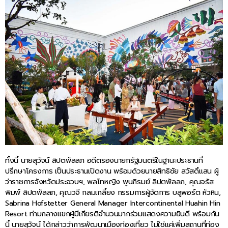
ทั้งนี้ นายสุวัจน์ ลิปตพัลลภ อดีตรองนายกรัฐมนตรีในฐานะประธานที่
ปรึกษาโครงการ เป็นประธานเปิดงาน พร้อมด้วยนายสิทธิชัย สวัสดิ์แสน ผู้
ว่าราชการจังหวัดประจวบฯ, พลโทหญิง พูนภิรมย์ ลิปตพัลลภ, คุณจรัส
พิมพ์ ลิปตพัลลภ, คุณวจี กลมเกลี้ยง กรรมการผู้จัดการ บลูพอร์ต หัวหิน,
Sabrina Hofstetter General Manager Intercontinental Huahin Hin
Resort ท่ามกลางแขกผู้มีเกียรติจำนวนมากร่วมแสดงความยินดี พร้อมกัน
นี้ นายสุวัจน์ ได้กล่าวว่าการพัฒนาเมืองท่องเที่ยว ไม่ใช่แค่เพิ่มสถานที่ท่อง