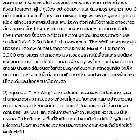
สวนพฤกษาภิรมย์แห่งนี้ได้รับแรงบันดาลใจจากอัตลักษณ์ท้องถิ่นของ
หัวหิน โดยเฉพาะ คู่ไม้ คู่เมือง อย่างต้นมะขามและต้นจามจุรี อายุกว่า 100 ปี
ที่ยืนต้นเคียงข้างกันเป็นสัญลักษณ์แห่งความผูกพันระหว่างผู้คนกับภูมิทัศน์
เมือง สร้างบรรยากาศร่มรื่นและเสน่ห์เฉพาะตัวที่หาไม่ได้จากเมืองท่องเที่ยว
อื่น สวนแห่งนี้ยังได้รับการเติมเต็มด้วยผลงานศิลปะร่วมสมัยจากศิลปิน
หัวหิน ถ่ายทอดเรื่องราว วิถีชีวิต และความงดงามของธรรมชาติผ่านผล
งานศิลป์ไฮไลต์ 2 ชิ้น ได้แก่ 1) กำแพงพฤกษา “The Wall” ผลงานของนุ่น
นววรรณ โตวิเศษ กับศิลปะภาพวาดบนฝาผนัง Mural Art ขนาดกว่า
3,000 ตารางเมตร ถ่ายทอดความงามของพรรณไม้เลื้อยและระบบนิเวศ
แห่งจินตนาการราวกับมีชีวิต ลวดลายพืชพันธุ์ที่พลิ้วไหวดั่งกำลังเต้นตาม
สายลม นำเสนอสีสันอันสดใสที่ช่วยปลุกพลังบวกและสร้างสุนทรียะใหม่ให้
กับสถาปัตยกรรมและพื้นที่สวน นับเป็นอีกหนึ่งองค์ประกอบที่ทำให้พื้นที่แห่ง
นี้โดดเด่นและมีเอกลักษณ์เฉพาะตัว
2) หนุ่มชาวเล “The Wing” ผลงานประติมากรรมของศิลปินชื่อดัง โลเล
ถ่ายทอดจิตวิญญาณของชาวหัวหินที่ผูกพันกับท้องทะเลมาอย่างยาวนาน
ผ่านตัวละครชายประมงผู้มีปีก อุ้มเต่าทะเลไว้ในอ้อมแขน สื่อถึงความฝัน
ความอิสระ และพันธะสัญญาในการพิทักษ์ความสมดุลระหว่างมนุษย์และ
ธรรมชาติ ประติมากรรมชิ้นนี้จึงเป็นมากกว่างานศิลป์ แต่เป็นสัญลักษณ์
แห่งความรับผิดชอบต่อสิ่งแวดล้อมและความงดงามที่หัวหินตั้งใจส่งต่อให้
คนรุ่นต่อไป