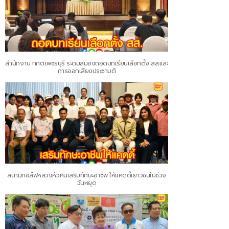
สำนักงาน กกต.เพชรบุรี ระดมสมองถอดบทเรียนเลือกตั้ง สส.และ
การออกเสียงประชามติ
สนามกอล์ฟหลวงหัวหินเสริมทักษะอาชีพ ให้แคดดี้เยาวชนในช่วง
วันหยุด