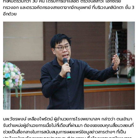
ทั้งหมดรวมกว่า 30 คน ได้รับการเจาะเลือด ตรวจปัสสาวะ เอกซเรย์
ทรวงอก และตรวจคัดกรองสายตาจากจักษุแพทย์ ที่บริเวณคลินิกตา ชั้น 3
อีกด้วย
นพ.วัชรพงษ์ เหลืองไพรัตน์ ผู้อำนวยการโรงพยาบาลฯ กล่าวว่า ตนเข้ามา
รับตำแหน่งผู้อำนวยการเมื่อไม่กี่เดือนที่ผ่านมา ต้องขอขอบคุณสื่อมวลชนที่
ช่วยเป็นสื่อกลางในการสนับสนุนการเผยแพร่ข้อมูลข่าวสารต่างๆ ที่เป็น