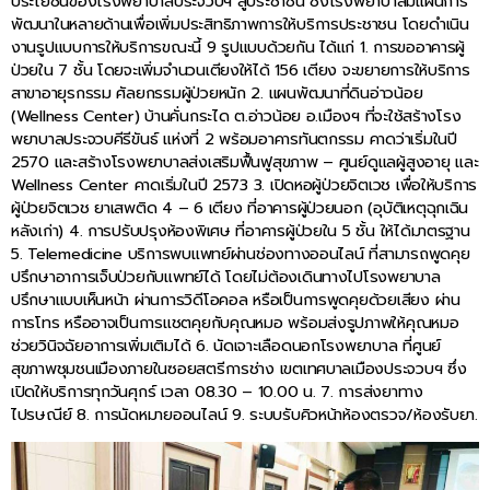
ประโยชน์ของโรงพยาบาลประจวบฯ สู่ประชาชน ซึ่งโรงพยาบาลมีแผนการ
พัฒนาในหลายด้านเพื่อเพิ่มประสิทธิภาพการให้บริการประชาชน โดยดำเนิน
งานรูปแบบการให้บริการขณะนี้ 9 รูปแบบด้วยกัน ได้แก่ 1. การขออาคารผู้
ป่วยใน 7 ชั้น โดยจะเพิ่มจำนวนเตียงให้ได้ 156 เตียง จะขยายการให้บริการ
สาขาอายุรกรรม ศัลยกรรมผู้ป่วยหนัก 2. แผนพัฒนาที่ดินอ่าวน้อย
(Wellness Center) บ้านคั่นกระได ต.อ่าวน้อย อ.เมืองฯ ที่จะใช้สร้างโรง
พยาบาลประจวบคีรีขันธ์ แห่งที่ 2 พร้อมอาคารทันตกรรม คาดว่าเริ่มในปี
2570 และสร้างโรงพยาบาลส่งเสริมฟื้นฟูสุขภาพ – ศูนย์ดูแลผู้สูงอายุ และ
Wellness Center คาดเริ่มในปี 2573 3. เปิดหอผู้ป่วยจิตเวช เพื่อให้บริการ
ผู้ป่วยจิตเวช ยาเสพติด 4 – 6 เตียง ที่อาคารผู้ป่วยนอก (อุบัติเหตุฉุกเฉิน
หลังเก่า) 4. การปรับปรุงห้องพิเศษ ที่อาคารผู้ป่วยใน 5 ชั้น ให้ได้มาตรฐาน
5. Telemedicine บริการพบแพทย์ผ่านช่องทางออนไลน์ ที่สามารถพูดคุย
ปรึกษาอาการเจ็บป่วยกับแพทย์ได้ โดยไม่ต้องเดินทางไปโรงพยาบาล
ปรึกษาแบบเห็นหน้า ผ่านการวิดีโอคอล หรือเป็นการพูดคุยด้วยเสียง ผ่าน
การโทร หรืออาจเป็นการแชตคุยกับคุณหมอ พร้อมส่งรูปภาพให้คุณหมอ
ช่วยวินิจฉัยอาการเพิ่มเติมได้ 6. นัดเจาะเลือดนอกโรงพยาบาล ที่ศูนย์
สุขภาพชุมชนเมืองภายในซอยสตรีการช่าง เขตเทศบาลเมืองประจวบฯ ซึ่ง
เปิดให้บริการทุกวันศุกร์ เวลา 08.30 – 10.00 น. 7. การส่งยาทาง
ไปรษณีย์ 8. การนัดหมายออนไลน์ 9. ระบบรับคิวหน้าห้องตรวจ/ห้องรับยา.