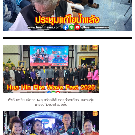
หัวหินเตรียมจัดงานพลุ สร้างสีสันการท่องเที่ยวและกระตุ้น
เศรษฐกิจช่วงโลว์ซีซั่น