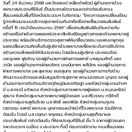
วันที่ 24 ธันวาคม 2568 นพ.วัชรพงษ์ เหลืองไพรัตน์ ผู้อำนวยการโรง
พยาบาลประจวบคีรีขันธ์ เป็นประธานเปิดงานและกล่าวต้อนรับคณะ
สื่อมวลชนในพื้นที่จังหวัดประจวบฯ ในกิจกรรม “โครงการแลกเปลี่ยนเรียน
รู้การพัฒนาระบบบริการสุขภาพร่วมกับภาคีเครือข่ายสื่อมวลชนสัมพันธ์
ครั้งที่ 15 ประจำปีงบประมาณ 2569” เพื่อสานสัมพันธ์อันดีระหว่างกัน
สร้างเครือข่ายในการเผยแพร่ประชาสัมพันธ์ข้อมูลข่าวสารของโรงพยาบาลสู่
ประชาชน พร้อมจัดบริการตรวจสุขภาพให้แก่สื่อมวลชน และพบปะพูดคุย
แลกเปลี่ยนความคิดเห็นกับผู้บริหารโรงพยาบาลเพื่อยกระดับการให้บริการ
สร้างความพึงพอใจให้กับประชาชน โดยมีคณะผู้บริหาร ประกอบด้วย
นพ.จุมพล ฟูเจริญ รองผู้อำนวยการฝ่ายการแพทย์ นายอุดมศักดิ์ แสง
วณิช รองผู้อำนวยการฝ่ายบริหาร นางนันทพร พลีบัตร รองผู้อำนวยการ
ฝ่ายการพยาบาล นพ.สุขเกษม อมรสุนทร รองผู้อำนวยการภารกิจด้าน
พัฒนาระบบริการและสนับสนุนบริการสุขภาพ พญ.เนตรชนก บุญจร รองผู้
อำนวยการภารกิจด้านบริการทุติยภูมิและตติยภูมิ และหัวหน้ากลุ่มงานต่างๆ
มี น.ส.ภรณี แก้วแดง หัวหน้ากลุ่มงานการพยาบาลผู้คลอด น.ส.บุณยรัตน์
สุขบาง หัวหน้ากลุ่มงานการพยาบาลผู้ป่วยนอก น.ส.ศิริวรรณ ทวีศักดิ์
หัวหน้ากลุ่มงานสูตินรีเวช น.ส.พัชรี ยอดพินิจ หัวหน้ากลุ่มงานกุมาร
เวชกรรม แพทย์ พยาบาล บุคลากรและเจ้าหน้าที่โรงพยาบาล ร่วมให้การ
ต้อนรับ โดยมี น.ส.ปฤศนา พฤศชนะ หัวหน้ากลุ่มงานสุขศึกษาและ
ประชาสัมพันธ์ กล่าวต้อนรับ ที่ห้องประชุมคีรีขันธ์ ชั้น 5 อาคารผู้ป่วยนอก
รพ.ประจวบฯ อ.เมือง จ.ประจวบฯ ทั้งนี้ ก่อนการเปิดงาน คณะสื่อมวลชน