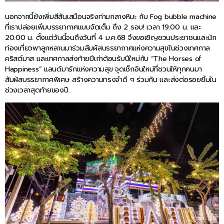
นอกจากนี้ยังเพิ่มสีสันเสมือนจริงท่ามกลางหิมะ กับ Fog bubble machine
ที่เราปล่อยเพิ่มบรรยากาศเเบบจัดเต็ม ถึง 2 รอบ! เวลา 19.00 น. และ
20.00 น. ตั้งเเต่วันนี้จนถึงวันที่ 4 ม.ค.68 จึงขอเชิญชวนประชาชนและนัก
ท่องเที่ยวพาลูกหลานมาร่วมสัมผัสบรรยากาศแห่งความสุขในช่วงเทศกาล
คริสต์มาส และเทศกาลส่งท้ายปีเก่าต้อนรับปีใหม่กับ “The Horses of
Happiness” แลนด์มาร์กแห่งความสุข จุดเช็กอินใหม่ที่ชวนให้ทุกคนมา
สัมผัสบรรยากาศพิเศษ สร้างความทรงจำดี ๆ ร่วมกัน และส่งต่อรอยยิ้มใน
ช่วงเวลาสุดท้ายของปี.