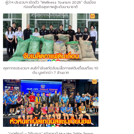
ผู้ว่าฯ ประจวบฯ เปิดตัว “Wellness Tourism 2026” ดันเมือง
ท่องเที่ยวเชิงสุขภาพสู่ระดับนานาชาติ
ศุลกากรประจวบฯ สนธิกำลังสกัดจับเมล็ดกาแฟดิบเถื่อนเกือบ 10
ตัน มูลค่ากว่า 7 ล้านบาท
“เจตพัฒน์ – วิรัญชนา” คว้าแชมป์ Hua Hin Table Tennis