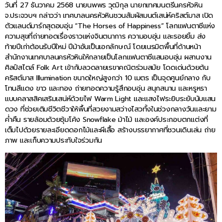
วันที่ 27 ธันวาคม 2568 นายนพพร วุฒิกุล นายกเทศมนตรีนครหัวหิน
จ.ประจวบฯ กล่าวว่า เทศบาลนครหัวหินชวนสัมผัสมนต์เสน่ห์คริสต์มาส เปิด
ตัวแลนด์มาร์กสุดอบอุ่น “The Horses of Happiness” โลกแฟนตาซีแห่ง
ความสุขที่ถ่ายทอดเรื่องราวแห่งจินตนาการ ความอบอุ่น และรอยยิ้ม ส่ง
ท้ายปีเก่าต้อนรับปีใหม่ ปีม้าอันเป็นเอกลักษณ์ โดยเนรมิตพื้นที่ด้านหน้า
สำนักงานเทศบาลนครหัวหินให้กลายเป็นโลกแฟนตาซีแสนอบอุ่น ผสานงาน
ศิลป์สไตล์ Folk Art เข้ากับลวดลายเรขาคณิตร่วมสมัย โดดเด่นด้วยต้น
คริสต์มาส Illumination ขนาดใหญ่สูงกว่า 10 เมตร เป็นจุดศูนย์กลาง กับ
โทนสีแดง ขาว และทอง ถ่ายทอดความรู้สึกอบอุ่น สนุกสนาน และหรูหรา
แบบคลาสสิคเสริมเสน่ห์ด้วยไฟ Warm Light และแสงไฟระยิบระยับนับแสน
ดวง ที่ช่วยเติมชีวิตชีวาให้พื้นที่สวยงามสว่างไสวทั้งในช่วงกลางวันและยาม
ค่ำคืน รายล้อมด้วยซุ้มโค้ง Snowflake ม้าไม้ และองค์ประกอบตกแต่งที่
เต็มไปด้วยรายละเอียดดอกไม้และผีเสื้อ สร้างบรรยากาศที่ชวนเดินเล่น ถ่าย
ภาพ และเก็บความประทับใจร่วมกัน