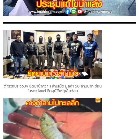
ตำรวจประจวบฯ ยึดยาบ้ากว่า 1 ล้านเม็ด มูลค่า 50 ล้านบาท ซ่อน
ในรถเก๋งแต่เกิดอุบัติเหตุเสียก่อน