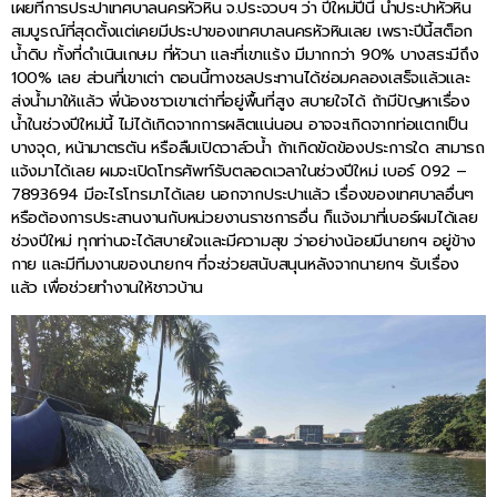
เผยที่การประปาเทศบาลนครหัวหิน จ.ประจวบฯ ว่า ปีใหม่ปีนี้ น้ำประปาหัวหิน
สมบูรณ์ที่สุดตั้งแต่เคยมีประปาของเทศบาลนครหัวหินเลย เพราะปีนี้สต็อก
น้ำดิบ ทั้งที่ดำเนินเกษม ที่หัวนา และที่เขาแร้ง มีมากกว่า 90% บางสระมีถึง
100% เลย ส่วนที่เขาเต่า ตอนนี้ทางชลประทานได้ซ่อมคลองเสร็จแล้วและ
ส่งน้ำมาให้แล้ว พี่น้องชาวเขาเต่าที่อยู่พื้นที่สูง สบายใจได้ ถ้ามีปัญหาเรื่อง
น้ำในช่วงปีใหม่นี้ ไม่ได้เกิดจากการผลิตแน่นอน อาจจะเกิดจากท่อแตกเป็น
บางจุด, หน้ามาตรตัน หรือลืมเปิดวาล์วน้ำ ถ้าเกิดขัดข้องประการใด สามารถ
แจ้งมาได้เลย ผมจะเปิดโทรศัพท์รับตลอดเวลาในช่วงปีใหม่ เบอร์ 092 –
7893694 มีอะไรโทรมาได้เลย นอกจากประปาแล้ว เรื่องของเทศบาลอื่นๆ
หรือต้องการประสานงานกับหน่วยงานราชการอื่น ก็แจ้งมาที่เบอร์ผมได้เลย
ช่วงปีใหม่ ทุกท่านจะได้สบายใจและมีความสุข ว่าอย่างน้อยมีนายกฯ อยู่ข้าง
กาย และมีทีมงานของนายกฯ ที่จะช่วยสนับสนุนหลังจากนายกฯ รับเรื่อง
แล้ว เพื่อช่วยทำงานให้ชาวบ้าน