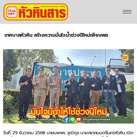
เทศบาลหัวหิน สร้างความมั่นใจน้ำช่วงปีใหม่เพียงพอ
วันที่ 29 ธันวาคม 2568 นายนพพร วุฒิกุล นายกเทศมนตรีนครหัวหิน เปิด