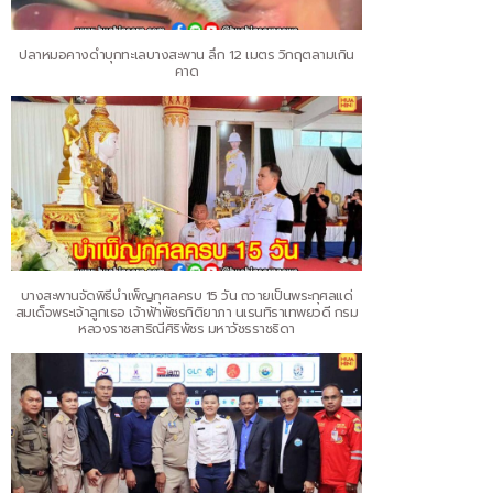
ปลาหมอคางดำบุกทะเลบางสะพาน ลึก 12 เมตร วิกฤตลามเกิน
คาด
บางสะพานจัดพิธีบำเพ็ญกุศลครบ 15 วัน ถวายเป็นพระกุศลแด่
สมเด็จพระเจ้าลูกเธอ เจ้าฟ้าพัชรกิติยาภา นเรนทิราเทพยวดี กรม
หลวงราชสาริณีศิริพัชร มหาวัชรราชธิดา