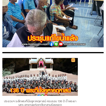
ประจวบฯ ระลึกพระที่นั่งคูหาคฤหาสน์ ครบรอบ 136 ปี ถ้ำพระยา
นคร อุทยานแห่งชาติเขาสามร้อยยอด