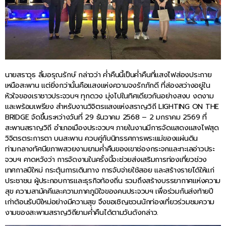
นายสราวุธ ลิ้มอรุณรักษ์ กล่าวว่า ค่ำคืนนี้เป็นค่ำคืนที่แสงไฟส่องประกาย
เหนือสะพาน แต่ยิ่งกว่านั้นคือแสงแห่งความจงรักภักดี ที่ส่องสว่างอยู่ใน
หัวใจของเราชาวประจวบฯ ทุกดวง มุ่งไปในทิศเดียวกันอย่างสงบ งดงาม
และพร้อมเพรียง สำหรับงานวิจิตรแสงแห่งสราญวิถี LIGHTING ON THE
BRIDGE จัดขึ้นระหว่างวันที่ 29 ธันวาคม 2568 – 2 มกราคม 2569 ที่
สะพานสราญวิถี อำเภอเมืองประจวบฯ ภายในงานมีการจัดแสดงแสงไฟสุด
วิจิตรตระการตา บนสะพาน ควบคู่กับนิทรรศการพระแม่ของแผ่นดิน
ท่ามกลางทัศนียภาพสวยงามยามค่ำคืนของเขาช่องกระจกและทะเลอ่าวประ
จวบฯ คาดหวังว่า การจัดงานในครั้งนี้จะช่วยส่งเสริมการท่องเที่ยวช่วง
เทศกาลปีใหม่ กระตุ้นการเดินทาง การจับจ่ายใช้สอย และสร้างรายได้ให้แก่
ประชาชน ผู้ประกอบการและธุรกิจท้องถิ่น รวมถึงสร้างบรรยากาศแห่งความ
สุข ความสามัคคีและความภาคภูมิใจของคนประจวบฯ เพื่อร่วมกันส่งท้ายปี
เก่าต้อนรับปีใหม่อย่างมีความสุข จึงขอเชิญชวนนักท่องเที่ยวร่วมชมความ
งามของสะพานสราญวิถียามค่ำคืนได้ตามวันดังกล่าว.