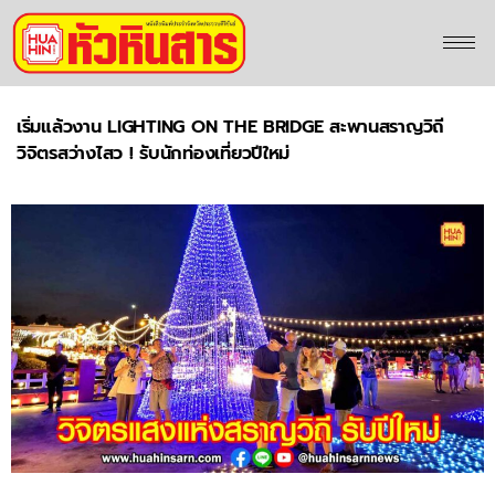
เริ่มแล้วงาน LIGHTING ON THE BRIDGE สะพานสราญวิถี
วิจิตรสว่างไสว ! รับนักท่องเที่ยวปีใหม่