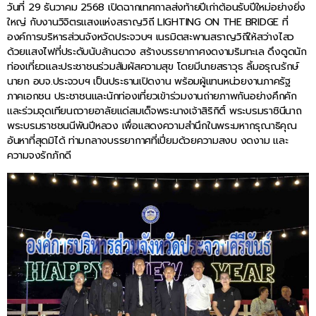
วันที่ 29 ธันวาคม 2568 เปิดฉากเทศกาลส่งท้ายปีเก่าต้อนรับปีใหม่อย่างยิ่ง
ใหญ่ กับงานวิจิตรแสงแห่งสราญวิถี LIGHTING ON THE BRIDGE ที่
องค์การบริหารส่วนจังหวัดประจวบฯ เนรมิตสะพานสราญวิถีให้สว่างไสว
ด้วยแสงไฟที่ประดับนับล้านดวง สร้างบรรยากาศงดงามริมทะเล ดึงดูดนัก
ท่องเที่ยวและประชาชนร่วมสัมผัสความสุข โดยมีนายสราวุธ ลิ้มอรุณรักษ์
นายก อบจ.ประจวบฯ เป็นประธานเปิดงาน พร้อมผู้แทนหน่วยงานภาครัฐ
ภาคเอกชน ประชาชนและนักท่องเที่ยวเข้าร่วมงานถ่ายภาพกันอย่างคึกคัก
และร่วมจุดเทียนถวายอาลัยแด่สมเด็จพระนางเจ้าสิริกิติ์ พระบรมราชินีนาถ
พระบรมราชชนนีพันปีหลวง เพื่อแสดงความสำนึกในพระมหากรุณาธิคุณ
อันหาที่สุดมิได้ ท่ามกลางบรรยากาศที่เปี่ยมด้วยความสงบ งดงาม และ
ความจงรักภักดี