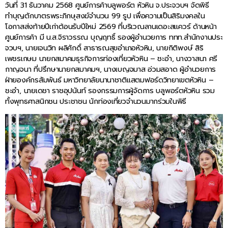
วันที่ 31 ธันวาคม 2568 ศูนย์การค้าบลูพอร์ต หัวหิน จ.ประจวบฯ จัดพิธี
ทำบุญตักบาตรพระภิกษุสงฆ์จำนวน 99 รูป เพื่อความเป็นสิริมงคลใน
โอกาสส่งท้ายปีเก่าต้อนรับปีใหม่ 2569 ที่บริเวณลานเดอะสแควร์ ด้านหน้า
ศูนย์การค้า มี น.ส.จิราวรรณ บุญฤทธิ์ รองผู้อำนวยการ ททท.สำนักงานประ
จวบฯ, นายเจนวิท ผลิศักดิ์ สาธารณสุขอำเภอหัวหิน, นายกิติพงษ์ สิริ
เพชรเกษม นายกสมาคมธุรกิจการท่องเที่ยวหัวหิน – ชะอำ, นางวาสนา ศรี
กาญจนา ที่ปรึกษานายกสมาคมฯ, นางเบญจมาส อ่วมสอาด ผู้อำนวยการ
ฝ่ายองค์กรสัมพันธ์ มหาวิทยาลัยนานาชาติแสตมฟอร์ดวิทยาเขตหัวหิน –
ชะอำ, นายเดชา ราชอุปนันท์ รองกรรมการผู้จัดการ บลูพอร์ตหัวหิน รวม
ทั้งพุทธศาสนิกชน ประชาชน นักท่องเที่ยวจำนวนมากร่วมในพิธี