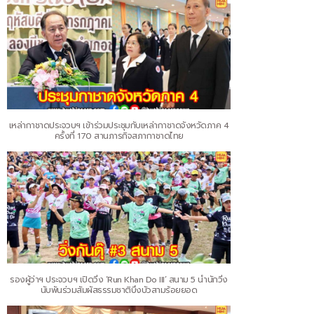
เหล่ากาชาดประจวบฯ เข้าร่วมประชุมกับเหล่ากาชาดจังหวัดภาค 4
ครั้งที่ 170 สานภารกิจสภากาชาดไทย
รองผู้ว่าฯ ประจวบฯ เปิดวิ่ง ‘Run Khan Do III’ สนาม 5 นำนักวิ่ง
นับพันร่วมสัมผัสธรรมชาติบึงบัวสามร้อยยอด