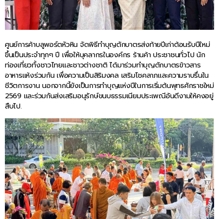
ศูนย์การค้าบลูพอร์ตหัวหิน จัดพิธีทำบุญตักบาตรส่งท้ายปีเก่าต้อนรับปีใหม่
ขึ้นเป็นประจำทุกๆ ปี เพื่อให้บุคลากรในองค์กร ร้านค้า ประชาชนทั่วไป นัก
ท่องเที่ยวทั้งชาวไทยและชาวต่างชาติ ได้มาร่วมทำบุญตักบาตรข้าวสาร
อาหารแห้งร่วมกัน เพื่อความเป็นสิริมงคล เสริมโชคลาภและความราบรื่นใน
ชีวิตการงาน นอกจากนี้ยังเป็นการทำบุญแห่งปีในการเริ่มต้นพุทธศักราชใหม่
2569 และร่วมกันส่งเสริมอนุรักษ์ขนบธรรมเนียมประเพณีอันดีงามให้คงอยู่
สืบไป.