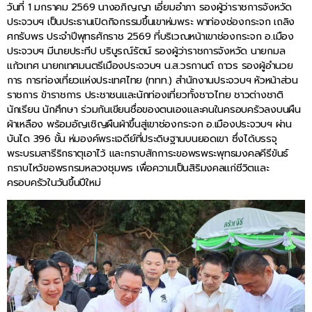
วันที่ 1 มกราคม 2569 นางอภิญญา เอี่ยมอำภา รองผู้ว่าราชการจังหวัด
ประจวบฯ เป็นประธานเปิดกิจกรรมขึ้นเขาห่มพระ พาท่องช่องกระจก เถลิง
ศกรับพร ประจำปีพุทธศักราช 2569 ที่บริเวณหน้าเขาช่องกระจก อ.เมือง
ประจวบฯ มีนายประทีป บริบูรณ์รัตน์ รองผู้ว่าราชการจังหวัด นายกมล
แก้วเทศ นายกเทศมนตรีเมืองประจวบฯ น.ส.วรกานต์ ถาวร รองผู้อำนวย
การ การท่องเที่ยวแห่งประเทศไทย (ททท.) สำนักงานประจวบฯ หัวหน้าส่วน
ราชการ ข้าราชการ ประชาชนและนักท่องเที่ยวทั้งชาวไทย ชาวต่างชาติ
นักเรียน นักศึกษา ร่วมกันเขียนชื่อของตนเองและคนในครอบครัวลงบนผืน
ผ้าเหลือง พร้อมอัญเชิญผืนผ้าขึ้นสู่เขาช่องกระจก อ.เมืองประจวบฯ ผ่าน
บันได 396 ขั้น ห่มองค์พระเจดีย์ที่ประดิษฐานบนยอดเขา ซึ่งได้บรรจุ
พระบรมสารีริกธาตุเอาไว้ และกราบสักการะขอพรพระพุทธมงคลคีรีขันธ์
กราบไหว้ขอพรกรมหลวงชุมพร เพื่อความเป็นสิริมงคลแก่ชีวิตและ
ครอบครัวในวันขึ้นปีใหม่