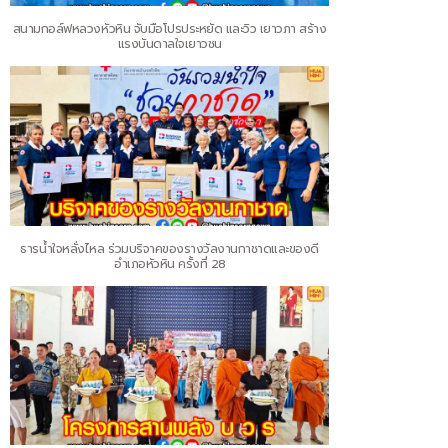
สนามกอล์ฟหลวงหัวหิน จับมือโปรประหยัด และวิว เยาวภา สร้าง
แรงบันดาลใจเยาวชน
ธารน้ำใจหลั่งไหล ร่วมบริจาคของรางวัลงานกาชาดและของดี
อำเภอหัวหิน ครั้งที่ 28