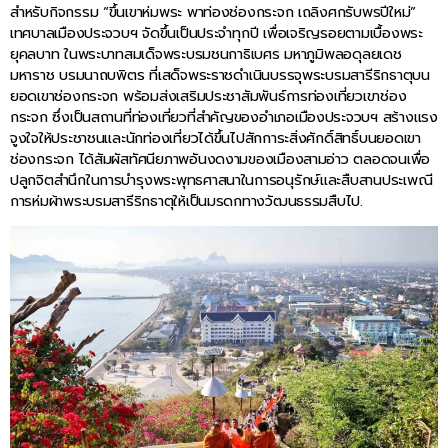
สำหรับกิจกรรม “ขึ้นเขาห่มพระ พาท่องช่องกระจก เถลิงศกรับพรปีใหม่”
เทศบาลเมืองประจวบฯ จัดขึ้นเป็นประจำทุกปี เพื่อเจริญรอยตามเบื้องพระ
ยุคลบาท ในพระบาทสมเด็จพระบรมชนกาธิเบศร มหาภูมิพลอดุลยเดช
มหาราช บรมนาถบพิตร ที่เสด็จพระราชดำเนินบรรจุพระบรมสารีริกธาตุบน
ยอดเขาช่องกระจก พร้อมส่งเสริมประชาสัมพันธ์การท่องเที่ยวเขาช่อง
กระจก ซึ่งเป็นสถานที่ท่องเที่ยวที่สำคัญของอำเภอเมืองประจวบฯ สร้างแรง
จูงใจให้ประชาชนและนักท่องเที่ยวได้ขึ้นไปสักการะสิ่งศักดิ์สิทธิ์บนยอดเขา
ช่องกระจก ได้สัมผัสทัศนียภาพอันงดงามของเมืองสามอ่าว ตลอดจนเพื่อ
ปลูกจิตสำนึกในการบำรุงพระพุทธศาสนาในการอนุรักษ์และสืบสานประเพณี
การห่มผ้าพระบรมสารีริกธาตุให้เป็นมรดกทางวัฒนธรรมสืบไป.