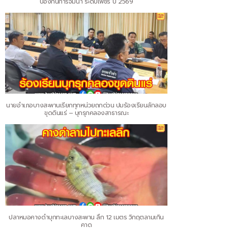
ป้องกันการจมน้ำ ระดับเพชร”ปี 2569
นายอำเภอบางสะพานเรียกทุกหน่วยถกด่วน ปมร้องเรียนลักลอบ
ขุดดินแร่ – บุกรุกคลองสาธารณะ
ปลาหมอคางดำบุกทะเลบางสะพาน ลึก 12 เมตร วิกฤตลามเกิน
คาด