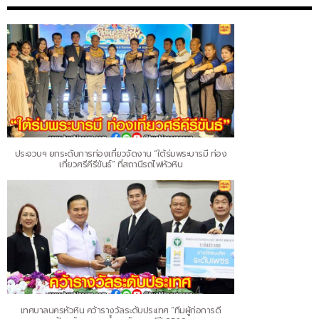
ประจวบฯ ยกระดับการท่องเที่ยวจัดงาน “ใต้ร่มพระบารมี ท่อง
เที่ยวศรีคีรีขันธ์” ที่สถานีรถไฟหัวหิน
เทศบาลนครหัวหิน คว้ารางวัลระดับประเทศ “ทีมผู้ก่อการดี