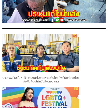
นายกชะอำปลื้ม ! เด็กเตียงผ้าใบชายหาดเก็บโทรศัพท์นักท่องเที่ยว
ส่งคืน โดยไม่หวังสิ่งตอบแทน