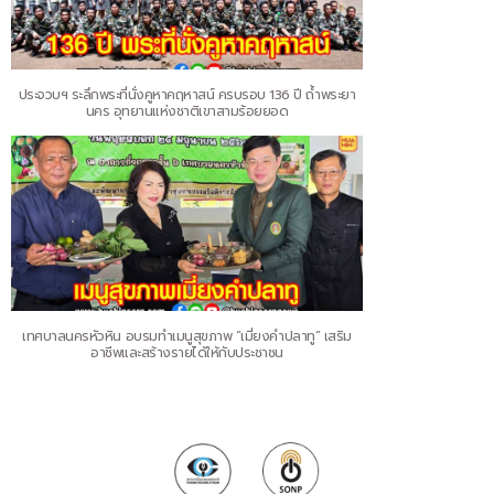
ประจวบฯ ระลึกพระที่นั่งคูหาคฤหาสน์ ครบรอบ 136 ปี ถ้ำพระยา
นคร อุทยานแห่งชาติเขาสามร้อยยอด
เทศบาลนครหัวหิน อบรมทำเมนูสุขภาพ “เมี่ยงคำปลาทู” เสริม
อาชีพและสร้างรายได้ให้กับประชาชน