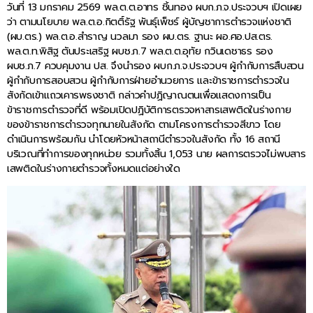
วันที่ 13 มกราคม 2569 พล.ต.ต.อาทร ชิ้นทอง ผบก.ภ.จ.ประจวบฯ เปิดเผย
ว่า ตามนโยบาย พล.ต.อ.กิตติ์รัฐ พันธุ์เพ็ชร์ ผู้บัญชาการตำรวจแห่งชาติ
(ผบ.ตร.) พล.ต.อ.สำราญ นวลมา รอง ผบ.ตร. ฐานะ ผอ.ศอ.ปส.ตร.
พล.ต.ท.พิสิฐ ตันประเสริฐ ผบช.ภ.7 พล.ต.ต.อุทัย กวินเดชาธร รอง
ผบช.ภ.7 ควบคุมงาน ปส. จึงนำรอง ผบก.ภ.จ.ประจวบฯ ผู้กำกับการสืบสวน
ผู้กำกับการสอบสวน ผู้กำกับการฝ่ายอำนวยการ และข้าราชการตำรวจใน
สังกัดเข้าแถวเคารพธงชาติ กล่าวคำปฏิญาณตนเพื่อแสดงการเป็น
ข้าราชการตำรวจที่ดี พร้อมเปิดปฏิบัติการตรวจหาสารเสพติดในร่างกาย
ของข้าราชการตำรวจทุกนายในสังกัด ตามโครงการตำรวจสีขาว โดย
ดำเนินการพร้อมกัน นำโดยหัวหน้าสถานีตำรวจในสังกัด ทั้ง 16 สถานี
บริเวณที่ทำการของทุกหน่วย รวมทั้งสิ้น 1,053 นาย ผลการตรวจไม่พบสาร
เสพติดในร่างกายตำรวจทั้งหมดแต่อย่างใด