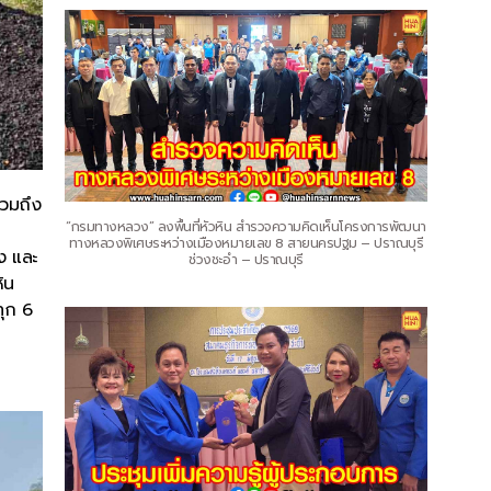
รวมถึง
“กรมทางหลวง” ลงพื้นที่หัวหิน สำรวจความคิดเห็นโครงการพัฒนา
ทางหลวงพิเศษระหว่างเมืองหมายเลข 8 สายนครปฐม – ปราณบุรี
ง และ
ช่วงชะอำ – ปราณบุรี
ิน
ทุก 6