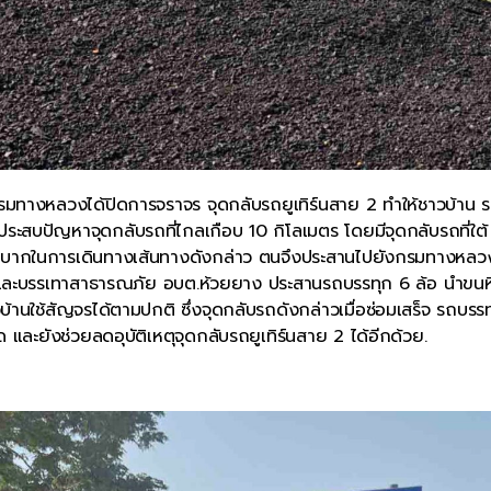
 กรมทางหลวงได้ปิดการจราจร จุดกลับรถยูเทิร์นสาย 2 ทำให้ชาวบ้าน 
าง ประสบปัญหาจุดกลับรถที่ไกลเกือบ 10 กิโลเมตร โดยมีจุดกลับรถที่ใต้
ลำบากในการเดินทางเส้นทางดังกล่าว ตนจึงประสานไปยังกรมทางหลว
กันและบรรเทาสาธารณภัย อบต.ห้วยยาง ประสานรถบรรทุก 6 ล้อ นำขนห
วบ้านใช้สัญจรได้ตามปกติ ซึ่งจุดกลับรถดังกล่าวเมื่อซ่อมเสร็จ รถบรร
และยังช่วยลดอุบัติเหตุจุดกลับรถยูเทิร์นสาย 2 ได้อีกด้วย.