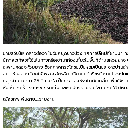
นายธวัชชัย กล่าวต่อว่า ในวันหยุดยาวช่วงเทศกาลปีใหม่ที่ผ่านมา
นักท่องเที่ยวที่ใช้เส้นทางหรือเข้ามาท่องเที่ยวในพื้นที่ตำบลห้วยย
สะพานคลองห้วยยาง ซึ่งสภาพทรุดโทรมเป็นหลุมเป็นบ่อ ชาวบ้าน
อบต.ห้วยยาง โดยให้ พ.อ.อ.ฉัตรชัย สวียานนท์ หัวหน้างานป้อง
คลุกจำนวนกว่า 25 คิว มาใส่เป็นทางและใช้รถไถดันเกลี่ย เพื่อใช้ชา
ล้อเล็ก รถรั้ว รถกระบะ รถเก๋ง และรถจักรยานยนต์สามารถใช้ได้หมด 
ณัฐธภพ พันสาย…..รายงาน