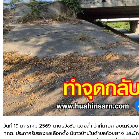
วันที่ 19 มกราคม 2569 นายธวัชชัย แดงฉ่ำ ว่าที่นายก อบต.ห้วยยาง ท
กกต. ประกาศรับรองผลเลือกตั้ง มีชาวบ้านในตำบลห้วยยาง และนักท่อ