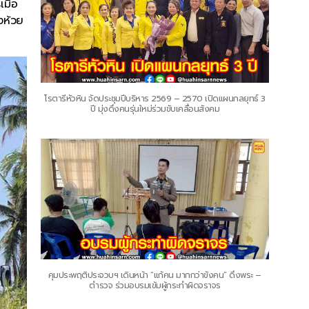
มื่อ
งห้วย
โรตารีหัวหิน จัดประชุมปีบริหาร 2569 – 2570 เปิดแผนกลยุทธ์ 3
ปี มุ่งดึงคนรุ่นใหม่ร่วมขับเคลื่อนสังคม
คุมประพฤติประจวบฯ เดินหน้า “แก้คน มากกว่าขังคน” ดึงพระ –
ตำรวจ ร่วมอบรมเข้มผู้กระทำผิดจราจร