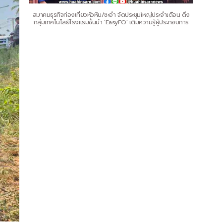
สมาคมธุรกิจท่องเที่ยวหัวหิน/ชะอำ จัดประชุมใหญ่ประจำเดือน ดึง
กลุ่มเทคโนโลยีโรงแรมชั้นนำ ‘EasyFO’ เติมความรู้ผู้ประกอบการ