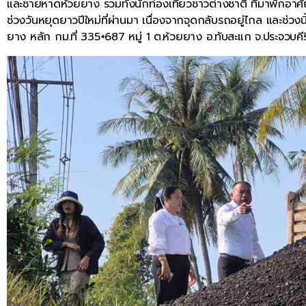
และชายหาดห้วยยาง รวมทั้งนักท่องเที่ยวชาวต่างชาติ ที่มาพักอา
ช่วงวันหยุดยาวปีใหม่ที่ผ่านมา เนื่องจากจุดกลับรถอยู่ไกล และช่ว
ยาง หลัก กม.ที่ 335+687 หมู่ 1 ต.ห้วยยาง อ.ทับสะแก จ.ประจวบคีรี