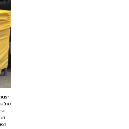
ยานรา
มวยไทย
รรม
วที
ร์ต