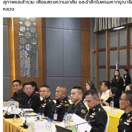
สุภาพและสำรวม เพื่อแสดงความอาลัย และรำลึกในพระมหากรุณาธิคุณ
หลวง