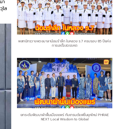
 นา
วุโส
พสกนิกรวางพวงมาลาน้อมรำลึก ในหลวง ร.7 ครบรอบ 85 ปีแห่ง
การเสด็จสวรรคต
ยกระดับพัฒนาผ้าพื้นเมืองแพร่ กับเทรนด์แฟชั่นยุคใหม่ PHRAE
NEXT Local Wisdom to Global