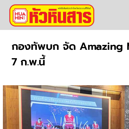
กองทัพบก จัด Amazing Mu
7 ก.พ.นี้