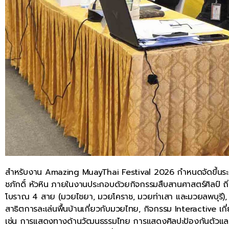
สำหรับงาน Amazing MuayThai Festival 2026 กำหนดจัดขึ้นระหว่าง
ชภักดิ์ หัวหิน ภายในงานประกอบด้วยกิจกรรมสืบสานศาสตร์ศิลป์
โบราณ 4 สาย (มวยไชยา, มวยโคราช, มวยท่าเสา และมวยลพบุรี), กา
สาธิตการละเล่นพื้นบ้านเกี่ยวกับมวยไทย, กิจกรรม Interactive 
เช่น การแสดงทางด้านวัฒนธรรมไทย การแสดงศิลปะป้องกันตัวแล