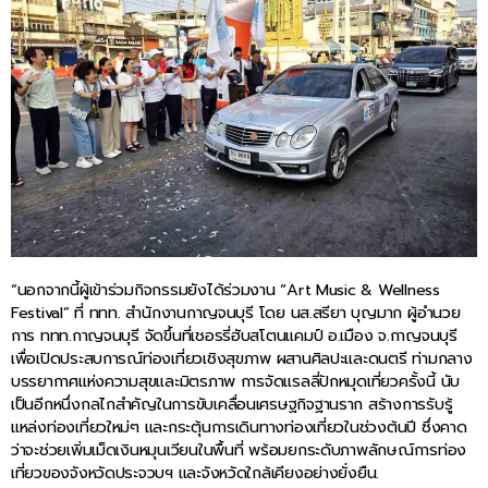
“นอกจากนี้ผู้เข้าร่วมกิจกรรมยังได้ร่วมงาน “Art Music & Wellness
Festival” ที่ ททท. สำนักงานกาญจนบุรี โดย นส.สรียา บุญมาก ผู้อำนวย
การ ททท.กาญจนบุรี จัดขึ้นที่เชอรรี่ฮับสโตนแคมป์ อ.เมือง จ.กาญจนบุรี
เพื่อเปิดประสบการณ์ท่องเที่ยวเชิงสุขภาพ ผสานศิลปะและดนตรี ท่ามกลาง
บรรยากาศแห่งความสุขและมิตรภาพ การจัดแรลลี่ปักหมุดเที่ยวครั้งนี้ นับ
เป็นอีกหนึ่งกลไกสำคัญในการขับเคลื่อนเศรษฐกิจฐานราก สร้างการรับรู้
แหล่งท่องเที่ยวใหม่ๆ และกระตุ้นการเดินทางท่องเที่ยวในช่วงต้นปี ซึ่งคาด
ว่าจะช่วยเพิ่มเม็ดเงินหมุนเวียนในพื้นที่ พร้อมยกระดับภาพลักษณ์การท่อง
เที่ยวของจังหวัดประจวบฯ และจังหวัดใกล้เคียงอย่างยั่งยืน.