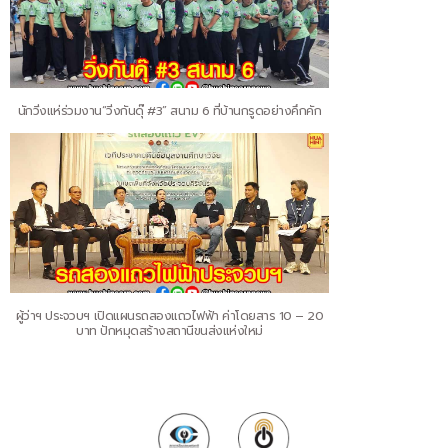
นักวิ่งแห่ร่วมงาน“วิ่งกันดุ๊ #3” สนาม 6 ที่บ้านกรูดอย่างคึกคัก
ผู้ว่าฯ ประจวบฯ เปิดแผนรถสองแถวไฟฟ้า ค่าโดยสาร 10 – 20
บาท ปักหมุดสร้างสถานีขนส่งแห่งใหม่