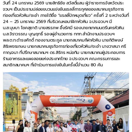
วันที่ 24 มกราคม 2569 นายสิทธิชัย สวัสดิ์แสน ผู้ว่าราชการจังหวัดประ
จวบฯ เป็นประธานปล่อยขบวนแข่งขันแรลลี่การกุศลของสมาคมธุรกิจการ
ท่องเที่ยวหัวหิน/ชะอำ ภายใต้ชื่อ “แรลลี่ปักหมุดเที่ยว” ครั้งที่ 2 ระหว่างวันที่
24 – 25 มกราคม 2569 ที่บริเวณหอนาฬิกาหัวหิน จ.ประจวบฯ มี
น.ส.บุษบา โชคสุชาติ นายสรรภพ อึ้งรัศมี รองนายกเทศมนตรีนครหัวหิน
น.ส.จิราวรรณ บุญฤทธิ์ รองผู่อำนวยการ ททท.สำนักงานประจวบฯ
พล.ต.ท.ดำรงศักดิ์ ทองงามตระกูล นายกสมาคมกีฬาหัวหิน นายกิติพงษ์
สิริเพชรเกษม นายกสมาคมธุรกิจการท่องเที่ยวหัวหิน/ชะอำ นางวาสนา ศรี
กาญจนา ที่ปรึกษาสมาคมฯ ดร.สิริกร หน่อทิม นายกสมาคมผู้ประกอบการ
ร้านอาหารและแผงลอยแห่งประเทศไทย จ.ประจวบฯ คณะกรรมการและ
สมาชิกสมาคมฯ ที่เข้าร่วมการแข่งขันในครั้งนี้จำนวน 80 คัน