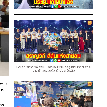
เปิดแล้ว “สราญวิถี สีสันแห่งสายลม” ชมบอลลูนยักษ์เรืองแสงริม
อ่าว เช็กอินแลนด์มาร์กดัง 3 วันเต็ม
ะจวบฯ
รกร
าร