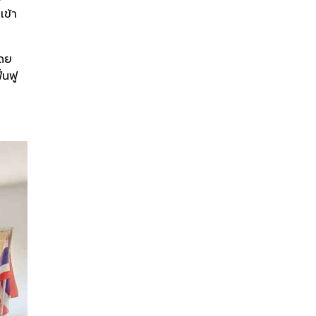
เข้า
โดย
้นฟู