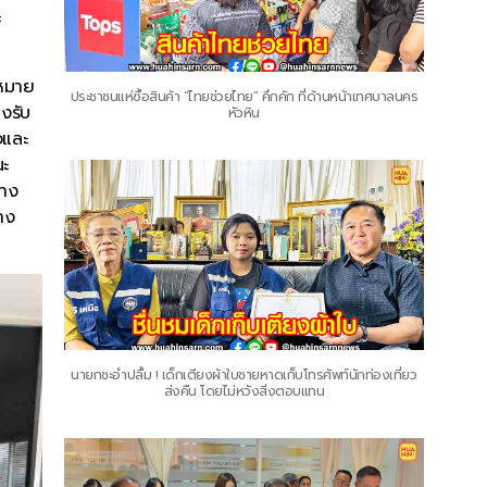
ะ
าหมาย
ประชาชนแห่ซื้อสินค้า “ไทยช่วยไทย” คึกคัก ที่ด้านหน้าเทศบาลนคร
งรับ
หัวหิน
จและ
นะ
บาง
าง
นายกชะอำปลื้ม ! เด็กเตียงผ้าใบชายหาดเก็บโทรศัพท์นักท่องเที่ยว
ส่งคืน โดยไม่หวังสิ่งตอบแทน