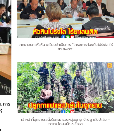
เทศบาลนครหัวหิน เตรียมดำเนินการ “โครงการท้องถิ่นโปร่งใส ไร้
ยาเสพติด”
ันการ
ห้
เจ้าหน้าที่อุทยานเสด็จในกรม รวบหนุ่มบุกรุกป่าปลูกต้นปาล์ม –
กาแฟ โดนหนัก 6 ข้อหา
ง