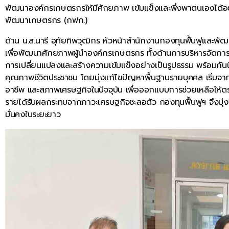
พัฒนาองค์กรเกษตรกรให้มีศักยภาพ เข้มแข็งและพึ่งพาตนเองได้อย่า
พัฒนาเกษตรกร (กฟก.)
ด้าน น.ส.นารี อุทัยทิพวุฒิกร หัวหน้าสำนักงานกองทุนฟื้นฟูและพั
เพื่อพัฒนาศักยภาพผู้นำองค์กรเกษตรกร ทั้งด้านการบริหารจัดการอ
การเปลี่ยนแปลงและสร้างความเข้มแข็งอย่างเป็นรูปธรรม พร้อมกัน
คุณภาพชีวิตประชาชน โดยมุ่งแก้ไขปัญหาพื้นฐานรายบุคคล เริ่มจากก
อาชีพ และสภาพเศรษฐกิจในปัจจุบัน เพื่อออกแบบการช่วยเหลือให้ตร
รายได้รับผลกระทบจากภาวะเศรษฐกิจชะลอตัว กองทุนฟื้นฟูฯ จึงมุ่ง
มั่นคงในระยะยาว