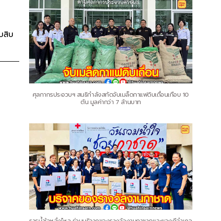
บสิบ
ศุลกากรประจวบฯ สนธิกำลังสกัดจับเมล็ดกาแฟดิบเถื่อนเกือบ 10
ตัน มูลค่ากว่า 7 ล้านบาท