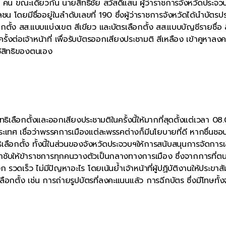
 คน ขณะเดียวกัน นายสิทธิชัย สวัสดิ์แสน ผู้ว่าราชการจังหวัดประจว
วลชน โดยมีชื่ออยู่ในลำดับเลขที่ 190 ซึ่งผู้ว่าราชการจังหวัดได้นำบัตรป
ตั้ง สส.แบบแบ่งเขต สีเขียว และบัตรเลือกตั้ง สส.แบบบัญชีรายชื่อ 
งต่อเจ้าหน้าที่ เพื่อรับบัตรออกเสียงประชามติ สีเหลือง เข้าคูหาลง
ช้สิทธิของตนเอง
ธิเลือกตั้งและออกเสียงประชามติในครั้งนี้ให้มากที่สุดตั้งแต่เวลา 08
 เชื่อว่าพรรคการเมืองแต่ละพรรคต่างก็มีนโยบายที่ดี หากชื่นชอบผ
ือกตั้ง ทั้งนี้ในส่วนของจังหวัดประจวบฯให้การสนับสนุนการจัดการเ
ะกำชับให้ข้าราชการทุกคนวางตัวเป็นกลางทางการเมือง ซึ่งจากการที่ตน
วดเร็ว ไม่มีปัญหาอะไร โดยเน้นย้ำเจ้าหน้าที่ผู้ปฏิบัติงานให้ประขาสั
ลือกตั้ง เช่น การถ่ายรูปบัตรที่ลงคะแนนแล้ว การฉีกบัตร ซึ่งมีโทษทั้