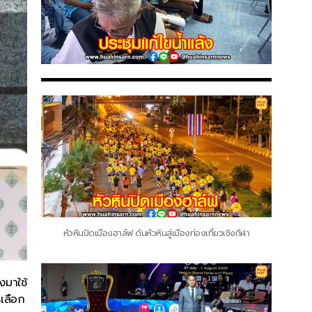
หัวหินปิดเมืองฮาล์ฟ ดันหัวหินสู่เมืองท่องเที่ยวเชิงกีฬา
งมาใช้
ิเลือก