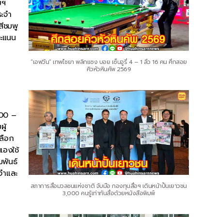
บฯ
ระจำ
สีชมพู
คะแนน
“เอฟวัน” เทพไชยา พลิกแซง บอย เซ็นจูรี่ 4 – 1 ลิ่ว 16 คน ศึกสอย
คิวหัวหินคัพ 2569
.00 –
ู้
ลือก
เองใช้
มพันธ์
งจำและ
สภาการสื่อมวลชนแห่งชาติ จับมือ กองทุนสื่อฯ เดินหน้าปั้นเยาวชน
3,000 คนรู้เท่าทันสื่อด้วยหนังสือพิมพ์