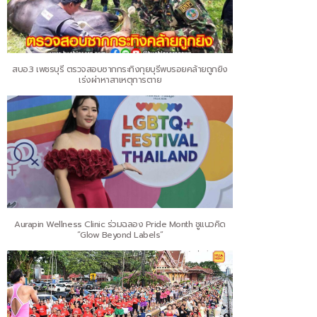
สบอ.3 เพชรบุรี ตรวจสอบซากกระทิงกุยบุรีพบรอยคล้ายถูกยิง
เร่งผ่าหาสาเหตุการตาย
Aurapin Wellness Clinic ร่วมฉลอง Pride Month ชูแนวคิด
“Glow Beyond Labels”