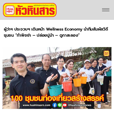
ผู้ว่าฯ ประจวบฯ เดินหน้า Wellness Economy นำทีมสัมผัสวิถี
ชุมชน “ทำพิซซ่า – ปล่อยปูม้า – ดูกาสะลอง”