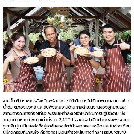
จากนั้น ผู้ว่าราชการจังหวัดพร้อมคณะ ได้เดินทางไปเยี่ยมชมวนอุทยานห้วย
น้ำซับ ต.ทองมงคล และรับฟังรายงานด้านการดำเนินงานของอุทยานและ
สถานการณ์การท่องเที่ยว พร้อมให้กำลังใจเจ้าหน้าที่ในการปฏิบัติงาน ซึ่ง
วนอุทยานห้วยน้ำซับ มีเนื้อที่รวม 2,420 ไร่ สภาพป่าเป็นป่าเบญจพรรณบน
ภูเขาหินปูน เป็นแหล่งที่อยู่อาศัยของสัตว์ป่าหลากหลายชนิด และในช่วงเดือน
นี้มีกิจกรรมที่น่าสนใจ คือกิจกรรมเดินสำรวจเส้นทางศึกษาธรรมชาติเขาปู่