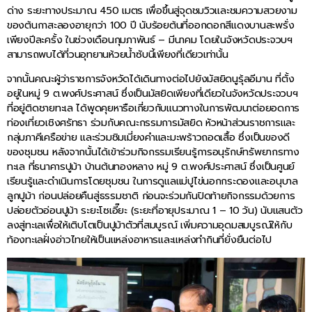
ด่าง ระยะทางประมาณ 450 เมตร เพื่อขึ้นสู่จุดชมวิวและชมความสวยงาม
ของต้นกาสะลองอายุกว่า 100 ปี นับร้อยต้นที่ออกดอกสีแดงบานสะพรั่ง
เพียงปีละครั้ง ในช่วงเดือนกุมภาพันธ์ – มีนาคม โดยในจังหวัดประจวบฯ
สามารถพบได้ที่วนอุทยานห้วยน้ำซับนี้เพียงที่เดียวเท่านั้น
จากนั้นคณะผู้ว่าราชการจังหวัดได้เดินทางต่อไปยังมัสยิดนูรุ้ลอีมาน ที่ตั้ง
อยู่ในหมู่ 9 ต.พงศ์ประศาสน์ ซึ่งเป็นมัสยิดเพียงที่เดียวในจังหวัดประจวบฯ
ที่อยู่ติดชายทะเล ได้พูดคุยหารือเกี่ยวกับแนวทางในการพัฒนาต่อยอดการ
ท่องเที่ยวเชิงศรัทธา ร่วมกับคณะกรรมการมัสยิด หัวหน้าส่วนราชการและ
กลุ่มภาคีเครือข่าย และร่วมชิมเมี่ยงคำและมะพร้าวถอดเสื้อ ซึ่งเป็นของดี
ของชุมชน หลังจากนั้นได้เข้าร่วมกิจกรรมเรียนรู้การอนุรักษ์ทรัพยากรทาง
ทะเล ที่ธนาคารปูม้า บ้านต้นทองหลาง หมู่ 9 ต.พงศ์ประศาสน์ ซึ่งเป็นศูนย์
เรียนรู้และดำเนินการโดยชุมชน ในการดูแลแม่ปูไข่นอกกระดองและอนุบาล
ลูกปูม้า ก่อนปล่อยคืนสู่ธรรมชาติ ก่อนจะร่วมกันปิดท้ายกิจกรรมด้วยการ
ปล่อยตัวอ่อนปูม้า ระยะโซเอี๊ยะ (ระยะที่อายุประมาณ 1 – 10 วัน) นับแสนตัว
ลงสู่ทะเลเพื่อให้เติบโตเป็นปูม้าตัวที่สมบูรณ์ เพิ่มความอุดมสมบูรณ์ให้กับ
ท้องทะเลฝั่งอ่าวไทยให้เป็นแหล่งอาหารและแหล่งทำกินที่ยั่งยืนต่อไป