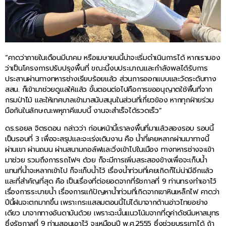
“คาดว่าภายในเดือนมีนาคม หรือเมษายนนี้น่าจะเริ่มดำเนินการได้ หากเรามอง
ว่าเป็นโครงการปรับปรุงพื้นที่ ขณะนี้งบประมาณและกำลังพลได้รับการ
ประสานผ่านทางทหารช่างเรียบร้อยแล้ว ส่วนการออกแบบและวัดระดับทาง
สสน. ก็เข้ามาช่วยดูแลให้แล้ว ขั้นตอนต่อไปคือการขออนุญาตใช้พื้นที่จาก
กรมป่าไม้ และให้เทศบาลเข้ามาสนับสนุนในส่วนที่เกี่ยวข้อง หากทุกฝ่ายร่วม
มือกันในลักษณะพหุภาคีแบบนี้ งานจะสำเร็จได้รวดเร็ว”
ดร.รอยล จิตรดอน กล่าวว่า ก่อนหน้านี้เราลงพื้นที่มาแล้วสองรอบ รอบนี้
เป็นรอบที่ 3 เพื่อจะสรุปและจะเร่งเดินงาน คือ น้ำที่เคยหลากผ่านมาทางนี้
ผ่านเขา ผ่านถนน ผ่านสนามกอล์ฟและวิ่งเข้าไปในเมือง ทางทหารช่างจะเข้า
มาช่วย รวมถึงการรถไฟฯ ด้วย ก็จะมีการเพิ่มสระสองข้างเพื่อจะเก็บน้ำ
แทนที่น้ำจะหลากเข้าไป ก็จะเก็บน้ำไว้ เรื่องน้ำท่วมที่เคยเกิดก็ไม่น่ามีอีกแล้ว
และที่สำคัญที่สุด คือ เป็นเรื่องที่ต่อยอดจากที่รัชกาลที่ 9 ท่านทรงทำเอาไว้
เรื่องการระบายน้ำ เรื่องการแก้ปัญหาน้ำท่วมที่เกิดจากเขาหินเหล็กไฟ คาดว่า
ปีนี้ฝนจะตกมากขึ้น เพราะกระแสลมตอนนี้ไม่ได้มาจากด้านอ่าวไทยอย่าง
เดียว มาจากทางอันดามันด้วย เพราะฉะนั้นแนวโน้มจากที่ดูค่าดัชนีมหาสมุทร
ซึ่งรัชกาลที่ 9 ท่านสอนเอาไว้ จะเหมือนปี พ.ศ.2555 ซึ่งช่วยบรรเทาได้ ถ้า