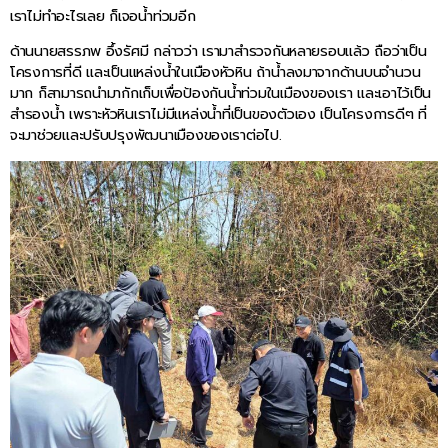
เราไม่ทำอะไรเลย ก็เจอน้ำท่วมอีก
ด้านนายสรรภพ อึ้งรัศมี กล่าวว่า เรามาสำรวจกันหลายรอบแล้ว ถือว่าเป็น
โครงการที่ดี และเป็นแหล่งน้ำในเมืองหัวหิน ถ้าน้ำลงมาจากด้านบนจำนวน
มาก ก็สามารถนำมากักเก็บเพื่อป้องกันน้ำท่วมในเมืองของเรา และเอาไว้เป็น
สำรองน้ำ เพราะหัวหินเราไม่มีแหล่งน้ำที่เป็นของตัวเอง เป็นโครงการดีๆ ที่
จะมาช่วยและปรับปรุงพัฒนาเมืองของเราต่อไป.