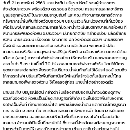
วันที่ 21 กุมภาพันธ์ 2569 นายประทีป บริบูรณ์รัตน์ รองผู้ว่าราชการ
จังหวัดประจวบฯ พร้อมด้วย ดร.รอยล จิตรดอน กรรมการและเลขาธิการ
มูลนิธิอุทกพัฒน์ ในพระบรมราชูปถัมภ์ และคณะทำงานการบริหารจัดการ
ทรัพยากรน้ำในพื้นที่จังหวัดประจวบฯ ประชุมร่วมกับหน่วยงานที่เกี่ยวข้อง
เพื่อรับฟังปัญหาและติดตามการแก้ปัญหาน้ำท่วมในเขตเทศบาลนครหัวหิน ที่
สนามกอล์ฟหลวงหัวหิน จ.ประจวบฯ มีนายกิตติชัย ศรีทองช่วย ปลัดอำเภอ
หัวหิน นายธนวัฒน์ เรืองเดช รักษาการ ปภ.จังหวัดประจวบฯ นายสรรภพ
อึ้งรัศมี รองนายกเทศมนตรีนครหัวหิน นายจีรวัฒน์ พราหมณี ปลัด
เทศบาลนครหัวหิน นายสุพจน์ พรศิริรุ่ง หัวหน้างานวิเคราะห์สถานการณ์ด้าน
เดินรถ (ผวถ.) การรถไฟแห่งประเทศไทย ให้การต้อนรับ และพาคณะตรวจดู
สระน้ำเก่า 5 สระ ในเนื้อที่ 70 ไร่ ของสนามกอล์ฟหลวงหัวหิน โดยให้มีการ
ขุดขยายสระดังกล่าวเพื่อรองรับปริมาณน้ำฝนกักเก็บไว้ใช้ประโยชน์ รวมถึง
ให้การรถไฟฯ ปรับแก้ไขพื้นที่สถานีรถไฟใหม่ที่สร้างปิดกั้นเส้นทางน้ำไหล
จากสนามกอล์ฟหลวงหัวหิน ให้ไหลลงสู่ท่อระบายน้ำได้อย่างรวดเร็ว
นายประทีป บริบูรณ์รัตน์ กล่าวว่า ในเรื่องการป้องกันน้ำท่วมต้องดูภาพ
รวมทั้งจังหวัด หัวหินเป็นเมืองเศรษฐกิจที่สำคัญ จะเห็นได้ว่าพื้นที่ของการ
รถไฟเป็นพื้นที่ ที่สามารถรับน้ำได้ เพราะมีแหล่งน้ำเดิม แต่คราวนี้การบูรณา
การ เรามีทาง สสน. คือ สถาบันสารสนเทศทรัพยากรน้ำ โดยอาจารย์รอยล
มาช่วยวางแผน ออกแบบระบบให้ แล้วพื้นที่ของการรถไฟฯ เชื่อมต่อกับ
เทศบาล ข้างบนก็เป็นพื้นที่ของป่าไม้ ซึ่งตรงนี้จังหวัดเองต้องมาบูรณาการ
ในการดำเนินการให้ เพราะมีหลายหน่วยงานเข้ามา จะเห็นว่าแต่ละหน่วยไม่