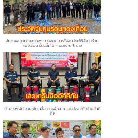
จับตาผลสอบคลองทอง บางสะพาน หลังพบประวัติจับกุมร่อน
ทองเถื่อน ยึดแบ็กโฮ – แรงงาน 8 ราย
ประจวบฯ จัดเสวนาขับเคลื่อนการพัฒนาความปลอดภัยด้านอัคคี
ภัย